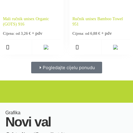
Mali ručnik unisex Organic
Ručnik unisex Bamboo Towel
(GOTS) 916
951
+ pdv
+ pdv
Cijena: od
3,26
€
Cijena: od
6,88
€
Pogledajte cijelu ponudu
Grafika
Novi val