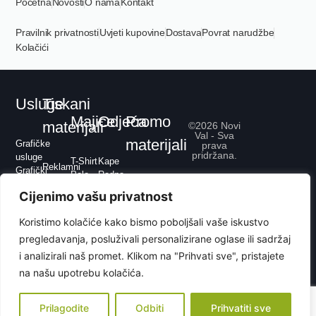
Početna
Novosti
O nama
Kontakt
Pravilnik privatnosti
Uvjeti kupovine
Dostava
Povrat narudžbe
Kolačići
Usluge
Tiskani
Majice
Odjeća
Promo
materijali
©2026 Novi
Val - Sva
materijali
Grafičke
prava
pridržana.
usluge
T-Shirt
Kape
Reklamni
Grafički
Polo
Radna
Konferencijski
dizajn
Pisaći pribor
Premium
odjeća
Uredski
Cijenimo vašu privatnost
Grafička
Elektronika
Fit
Trenirke
Ambalaža
priprema
Upaljači
Sport
i
Pos /
Koristimo kolačiće kako bismo poboljšali vaše iskustvo
Tisak
Kišobrani
hoodice
Point
Web
Hobi i
pregledavanja, posluživali personalizirane oglase ili sadržaj
Sport
of
dizajn
slobodno
Flis
i analizirali naš promet. Klikom na "Prihvati sve", pristajete
Sale
Graviranje
vrijeme
Jakne
na našu upotrebu kolačića.
Dom
i
Ured
prsluci
Privjesci
Prilagodite
Odbiti
Prihvatiti sve
Ostalo