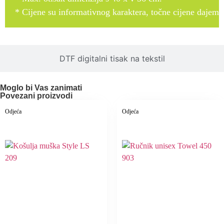
* Cijene su informativnog karaktera, točne cijene dajemo
DTF digitalni tisak na tekstil
Moglo bi Vas zanimati
Povezani proizvodi
Odjeća
Odjeća