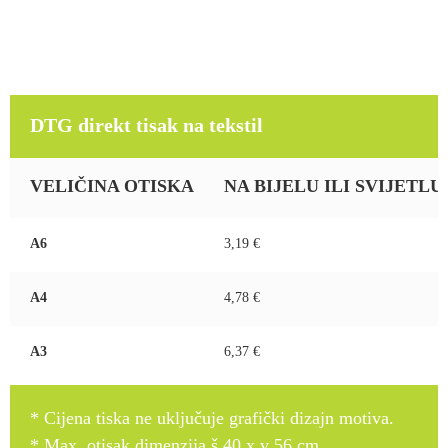
proizvoda.
Your
total
DTG direkt tisak na tekstil
is
0,00 €
DTG direkt tisak na tekstil
VELIČINA OTISKA
NA BIJELU ILI SVIJETLU (b
A6
3,19 €
A4
4,78 €
A3
6,37 €
* Cijena tiska ne uključuje grafički dizajn motiva.
* Max. otisak dimenzija š 40 x v 56 cm.