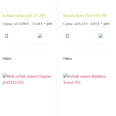
Košulja muška Style LS 209
Ručnik unisex Towel 450 903
+ pdv
+ pdv
Cijena: od
13,06
€
–
15,34
€
Cijena: od
6,13
€
–
6,91
€
Odjeća
Odjeća