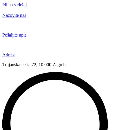
Idi na sadržaj
Nazovite nas
+385 91 6673 789
Pošaljite upit
novival@novival.hr
Adresa
Trnjanska cesta 72, 10 000 Zagreb