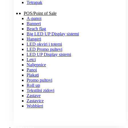
Tetrapak
POS/Point of Sale
A-panoi
Banneri
Beach flag
Big LED UP Display sistemi
Hangeri
LED okviri i totemi
LED Promo pultevi
LED UP Display sistemi
Letci
Naljepnice
Panoi
Plakati
Promo pultovi
Roll up
Tekstilni zidovi
Zastave
Zastavice
Wobbleri