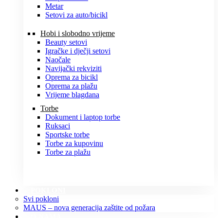
Metar
Setovi za auto/bicikl
Hobi i slobodno vrijeme
Beauty setovi
Igračke i dječji setovi
Naočale
Navijački rekviziti
Oprema za bicikl
Oprema za plažu
Vrijeme blagdana
Torbe
Dokument i laptop torbe
Ruksaci
Sportske torbe
Torbe za kupovinu
Torbe za plažu
POKLONI
Svi pokloni
MAUS – nova generacija zaštite od požara
O NAMA