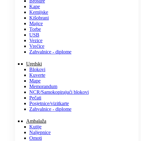
Brošure
Kape
Kemijske
Kišobrani
Majice
Torbe
USB
Vezice
Vrećice
Zahvalnice - diplome
Uredski
Blokovi
Kuverte
Mape
Memorandum
NCR/Samokopirajući blokovi
Pečati
Posjetnice/vizitkarte
Zahvalnice - diplome
Ambalaža
Kutije
Naljepnice
Omoti