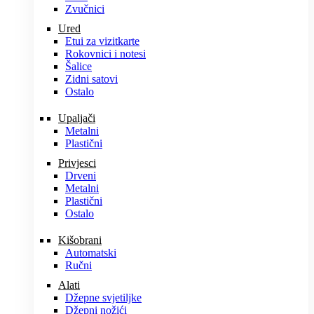
Zvučnici
Ured
Etui za vizitkarte
Rokovnici i notesi
Šalice
Zidni satovi
Ostalo
Upaljači
Metalni
Plastični
Privjesci
Drveni
Metalni
Plastični
Ostalo
Kišobrani
Automatski
Ručni
Alati
Džepne svjetiljke
Džepni nožići