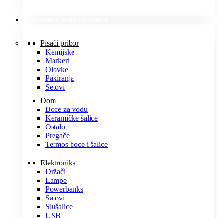
PROMO MATERIJALI
Pisaći pribor
Kemijske
Markeri
Olovke
Pakiranja
Setovi
Dom
Boce za vodu
Keramičke šalice
Ostalo
Pregače
Termos boce i šalice
Elektronika
Držači
Lampe
Powerbanks
Satovi
Slušalice
USB