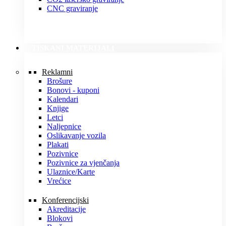
CNC graviranje
TISKANI MATERIJALI
Reklamni
Brošure
Bonovi - kuponi
Kalendari
Knjige
Letci
Naljepnice
Oslikavanje vozila
Plakati
Pozivnice
Pozivnice za vjenčanja
Ulaznice/Karte
Vrećice
Konferencijski
Akreditacije
Blokovi