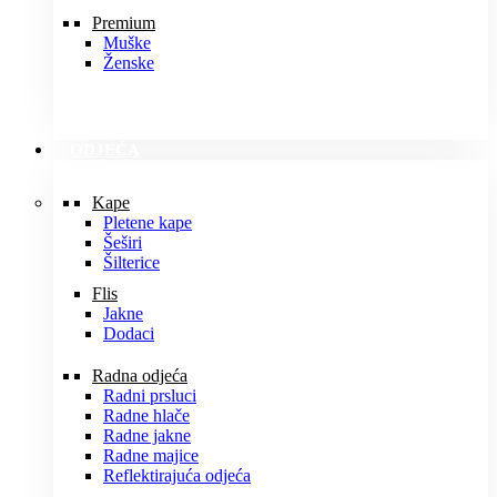
Premium
Muške
Ženske
ODJEĆA
Kape
Pletene kape
Šeširi
Šilterice
Flis
Jakne
Dodaci
Radna odjeća
Radni prsluci
Radne hlače
Radne jakne
Radne majice
Reflektirajuća odjeća