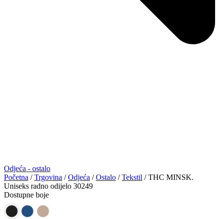
Odjeća - ostalo
Početna
/
Trgovina
/
Odjeća
/
Ostalo
/
Tekstil
/ THC MINSK.
Uniseks radno odijelo 30249
Dostupne boje