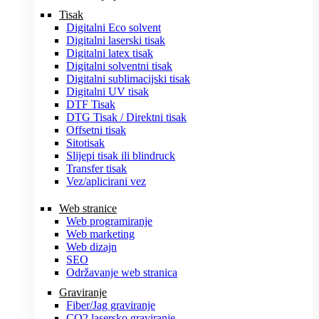
Tisak
Digitalni Eco solvent
Digitalni laserski tisak
Digitalni latex tisak
Digitalni solventni tisak
Digitalni sublimacijski tisak
Digitalni UV tisak
DTF Tisak
DTG Tisak / Direktni tisak
Offsetni tisak
Sitotisak
Slijepi tisak ili blindruck
Transfer tisak
Vez/aplicirani vez
Web stranice
Web programiranje
Web marketing
Web dizajn
SEO
Održavanje web stranica
Graviranje
Fiber/Jag graviranje
CO2 lasersko graviranje