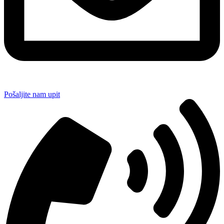
Pošaljite nam upit