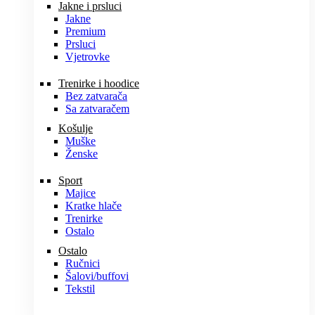
Jakne i prsluci
Jakne
Premium
Prsluci
Vjetrovke
Trenirke i hoodice
Bez zatvarača
Sa zatvaračem
Košulje
Muške
Ženske
Sport
Majice
Kratke hlače
Trenirke
Ostalo
Ostalo
Ručnici
Šalovi/buffovi
Tekstil