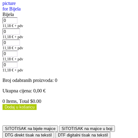
Bijela
11,18
€
+ pdv
11,18
€
+ pdv
11,18
€
+ pdv
11,18
€
+ pdv
11,18
€
+ pdv
Broj odabranih proizvoda
:
0
Ukupna cijena
:
0,00
€
0 Items, Total $0.00
Dodaj u košaricu
SITOTISAK na bijele majice
SITOTISAK na majice u boji
DTG direkt tisak na tekstil
DTF digitalni tisak na tekstil