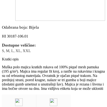
Odabrana boja: Bijela
HI 30187-106.01
Dostupne veličine:
S, M, L, XL, XXL
Kratki opis
Muška polo majica kratkih rukava od 100% piqué mesh pamuka
(195 g/m²). Majica ima regular fit kroj, a ranfle na rukavima i kragna
su od rebrastog materijala. Ovratnik je ojačan piqué trakom. Na
prednjoj strani, pored kragne, nalaze se tri gumba u boji majice
(dodatni gumb umetnut u unutrašnji šav). Majica je rezana i šivena i
ima bočne otvore na dnu. Ima vidljivu etiketu koja se može ukloniti