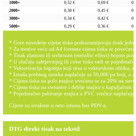
1000+
0,52 €
0,69 €
0,
2000+
0,38 €
0,45 €
0,
3000+
0,34 €
0,42 €
0,
5000+
0,29 €
0,36 €
0,
* Gore navedene cijene tiska podrazumijevaju tisak jedno
* Za motive veće od A4 formata cijena tiska se povećava 
* Tisak zlatnom ili srebrnom (metallic effect) bojom pove
* U slučaju zahtjevnijeg ili color tiska radi se pojedina
* Vektorizacija logotipa koji nisu u vektorskom obliku, 
* Izrada probnog uzorka naplaćuje se 50,00€ po boji, a ak
* Cijena tiska na polo majice uvećava se za 20% na naved
* Cijena tiska na sweatere i deblje majice s kapuljačom 
* Pojedinačno pakiranje majica u PVC vrećice naplaćuje
Cijene su izražene u neto iznosu bez PDV-a.
DTG direkt tisak na tekstil