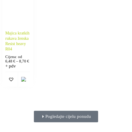
Majica kratkih
rukava ženska
Resist heavy
R04
Cijena: od
6,48
€
–
8,70
€
+ pdv
Pogledajte cijelu ponudu