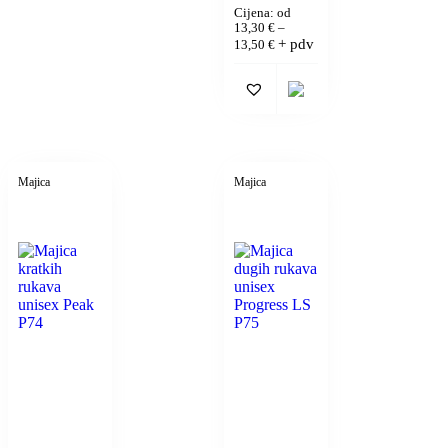
Cijena: od
13,30
€
–
+ pdv
13,50
€
Majica
Majica