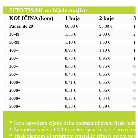
SITOTISAK na bijele majice
KOLIČINA
(kom)
1 boja
2 boje
3
Paušal do 29
60,00 €
95,00 €
13
30-49
1,55 €
2,00 €
2,
50-99
1,10 €
1,50 €
1,
100+
0,95 €
1,10 €
1,
200+
0,75 €
0,95 €
1,
300+
0,65 €
0,75 €
0,
500+
0,45 €
0,65 €
0,
1000+
0,41 €
0,55 €
0,
2000+
0,31 €
0,36 €
0,
3000+
0,27 €
0,34 €
0,
5000+
0,23 €
0,29 €
0,
* Gore navedene cijene tiska podrazumijevaju tisak jedno
* Za motive veće od A4 formata cijena tiska se povećava 
* Tisak zlatnom ili srebrnom (metallic effect) bojom pove