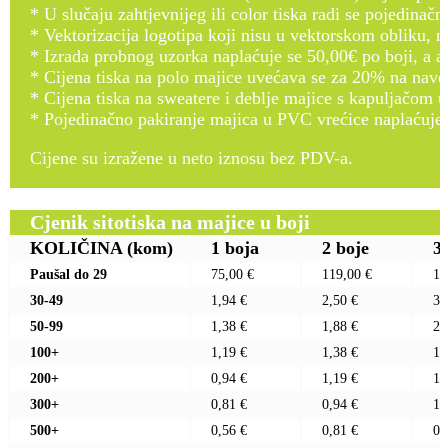
* U slučaju zahtjevnijeg ili color tiska radi se pojedina
* Vektorizacija logotipa koji nisu u vektorskom obliku, 
* Izrada probnog uzorka naplaćuje se 50,00€ po boji, a ak
* Cijena tiska na polo majice uvećava se za 20% na naved
* Cijena tiska na sweatere i deblje majice s kapuljačom 
* Pojedinačno pakiranje majica u PVC vrećice naplaćuje
Cijene su izražene u neto iznosu bez PDV-a.
Cjenik sitotiska na majice u boji
KOLIČINA
(kom)
1 boja
2 boje
3
Paušal do 29
75,00 €
119,00 €
16
30-49
1,94 €
2,50 €
3,
50-99
1,38 €
1,88 €
2,
100+
1,19 €
1,38 €
1,
200+
0,94 €
1,19 €
1,
300+
0,81 €
0,94 €
1,
500+
0,56 €
0,81 €
0,