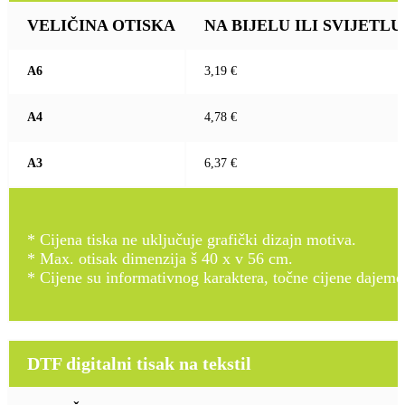
VELIČINA OTISKA
NA BIJELU ILI SVIJETLU (b
A6
3,19 €
A4
4,78 €
A3
6,37 €
* Cijena tiska ne uključuje grafički dizajn motiva.
* Max. otisak dimenzija š 40 x v 56 cm.
* Cijene su informativnog karaktera, točne cijene dajemo
DTF digitalni tisak na tekstil