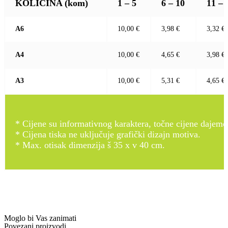
KOLIČINA
(kom)
1 – 5
6 – 10
11 – 
A6
10,00 €
3,98 €
3,32 €
A4
10,00 €
4,65 €
3,98 €
A3
10,00 €
5,31 €
4,65 €
* Cijene su informativnog karaktera, točne cijene dajemo
* Cijena tiska ne uključuje grafički dizajn motiva.
* Max. otisak dimenzija š 35 x v 40 cm.
Moglo bi Vas zanimati
Povezani proizvodi