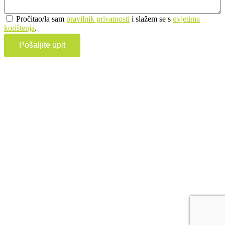
Pročitao/la sam
pravilnik privatnosti
i slažem se s
uvjetima
korištenja
.
Pošaljite upit