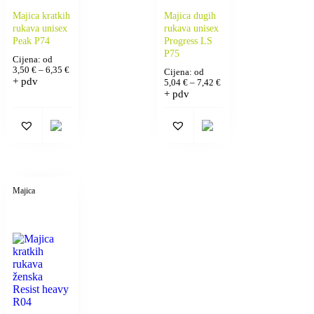
Majica kratkih
Majica dugih
rukava unisex
rukava unisex
Peak P74
Progress LS
P75
Cijena: od
3,50
€
–
6,35
€
Cijena: od
+ pdv
5,04
€
–
7,42
€
+ pdv
Majica