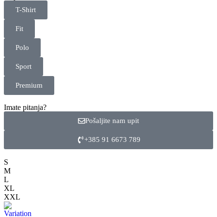
T-Shirt
Fit
Polo
Sport
Premium
Imate pitanja?
Pošaljite nam upit
+385 91 6673 789
S
M
L
XL
XXL