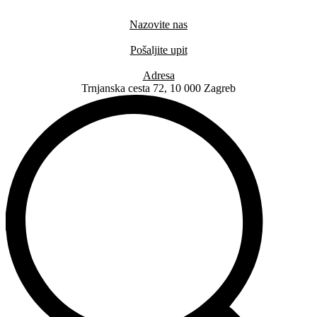
Idi
na
Nazovite nas
sadržaj
+385 91 6673 789
Pošaljite upit
novival@novival.hr
Adresa
Trnjanska cesta 72, 10 000 Zagreb