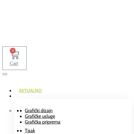
0
Cart
AKTUALNO
USLUGE
Grafički dizajn
Grafičke usluge
Grafička priprema
Tisak