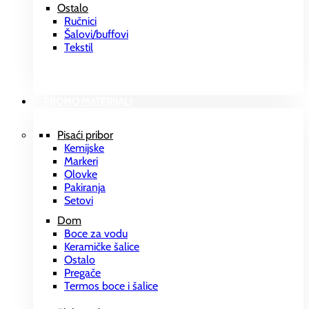
Ostalo
Ručnici
Šalovi/buffovi
Tekstil
PROMO MATERIJALI
Pisaći pribor
Kemijske
Markeri
Olovke
Pakiranja
Setovi
Dom
Boce za vodu
Keramičke šalice
Ostalo
Pregače
Termos boce i šalice