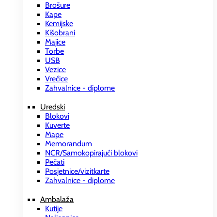
Brošure
Kape
Kemijske
Kišobrani
Majice
Torbe
USB
Vezice
Vrećice
Zahvalnice - diplome
Uredski
Blokovi
Kuverte
Mape
Memorandum
NCR/Samokopirajući blokovi
Pečati
Posjetnice/vizitkarte
Zahvalnice - diplome
Ambalaža
Kutije