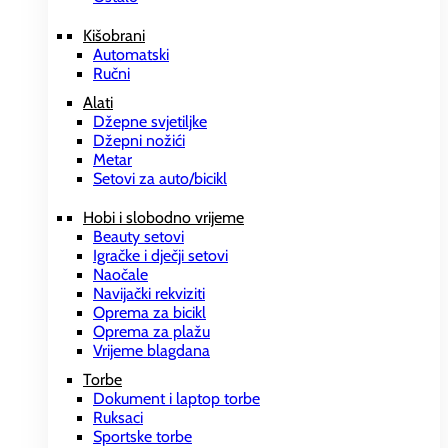
Kišobrani
Automatski
Ručni
Alati
Džepne svjetiljke
Džepni nožići
Metar
Setovi za auto/bicikl
Hobi i slobodno vrijeme
Beauty setovi
Igračke i dječji setovi
Naočale
Navijački rekviziti
Oprema za bicikl
Oprema za plažu
Vrijeme blagdana
Torbe
Dokument i laptop torbe
Ruksaci
Sportske torbe