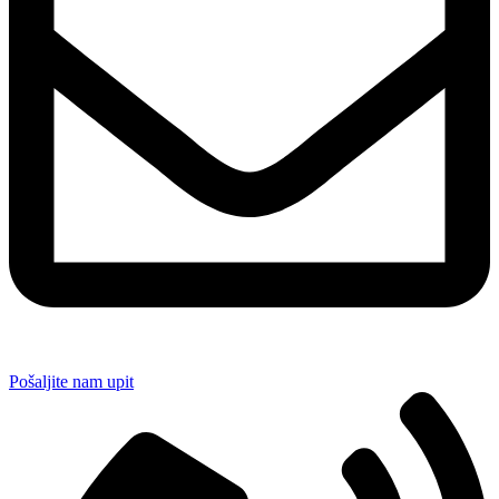
Pošaljite nam upit