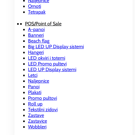
Naljepnice
Omoti
Tetrapak
POS/Point of Sale
A-panoi
Banneri
Beach flag
Big LED UP Display sistemi
Hangeri
LED okviri i totemi
LED Promo pultevi
LED UP Display sistemi
Letci
Naljepnice
Panoi
Plakati
Promo pultovi
Roll up
Tekstilni zidovi
Zastave
Zastavice
Wobbleri