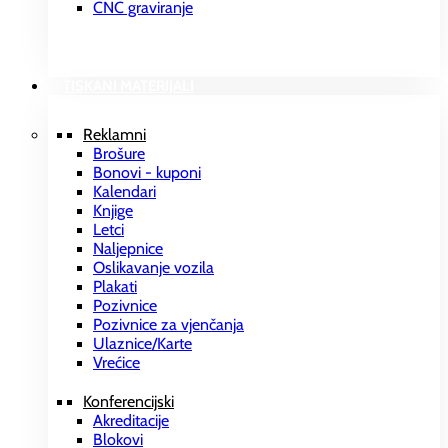
CNC graviranje
TISKANI MATERIJALI
Reklamni
Brošure
Bonovi - kuponi
Kalendari
Knjige
Letci
Naljepnice
Oslikavanje vozila
Plakati
Pozivnice
Pozivnice za vjenčanja
Ulaznice/Karte
Vrećice
Konferencijski
Akreditacije
Blokovi