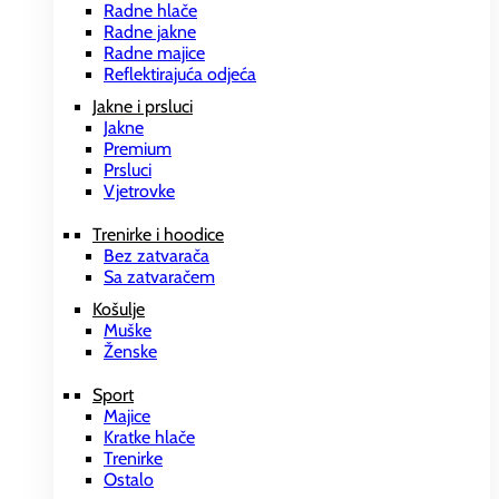
Radne hlače
Radne jakne
Radne majice
Reflektirajuća odjeća
Jakne i prsluci
Jakne
Premium
Prsluci
Vjetrovke
Trenirke i hoodice
Bez zatvarača
Sa zatvaračem
Košulje
Muške
Ženske
Sport
Majice
Kratke hlače
Trenirke
Ostalo