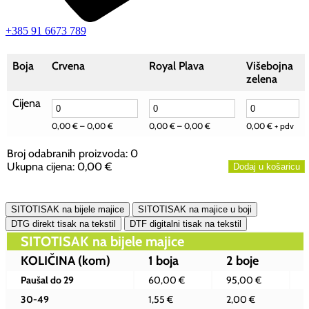
+385 91 6673 789
Boja
Crvena
Royal Plava
Višebojna
zelena
Cijena
0,00
€
–
0,00
€
0,00
€
–
0,00
€
0,00
€
+ pdv
Broj odabranih proizvoda
:
0
Ukupna cijena
:
0,00 €
Dodaj u košaricu
0
Broj
odabranih
SITOTISAK na bijele majice
SITOTISAK na majice u boji
proizvoda.
DTG direkt tisak na tekstil
DTF digitalni tisak na tekstil
Your
SITOTISAK na bijele majice
total
is
KOLIČINA
(kom)
1 boja
2 boje
0,00 €
Paušal do 29
60,00 €
95,00 €
30-49
1,55 €
2,00 €
2