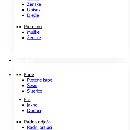
Ženske
Unisex
Dječje
Premium
Muške
Ženske
ODJEĆA
Kape
Pletene kape
Šeširi
Šilterice
Flis
Jakne
Dodaci
Radna odjeća
Radni prsluci