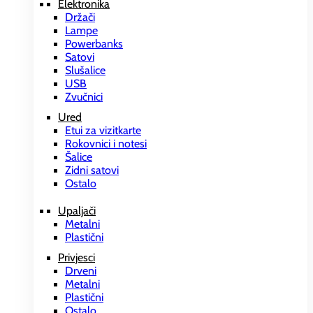
Elektronika
Držači
Lampe
Powerbanks
Satovi
Slušalice
USB
Zvučnici
Ured
Etui za vizitkarte
Rokovnici i notesi
Šalice
Zidni satovi
Ostalo
Upaljači
Metalni
Plastični
Privjesci
Drveni
Metalni
Plastični
Ostalo