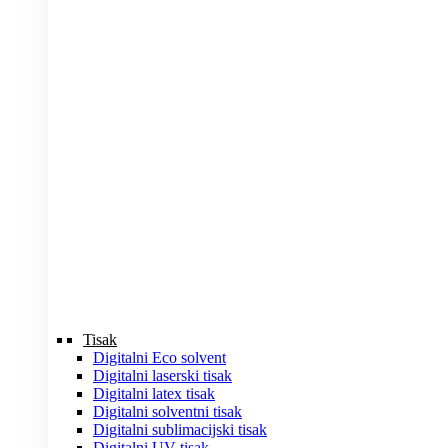
Tisak
Digitalni Eco solvent
Digitalni laserski tisak
Digitalni latex tisak
Digitalni solventni tisak
Digitalni sublimacijski tisak
Digitalni UV tisak