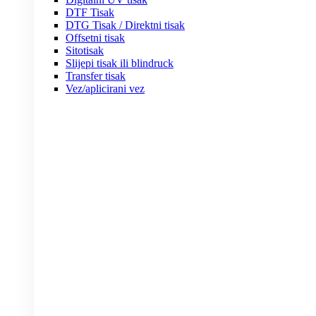
DTF Tisak
DTG Tisak / Direktni tisak
Offsetni tisak
Sitotisak
Slijepi tisak ili blindruck
Transfer tisak
Vez/aplicirani vez