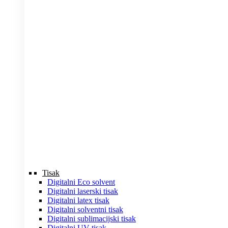
Tisak
Digitalni Eco solvent
Digitalni laserski tisak
Digitalni latex tisak
Digitalni solventni tisak
Digitalni sublimacijski tisak
Digitalni UV tisak