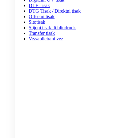
DTF Tisak
DTG Tisak / Direktni tisak
Offsetni tisak
Sitotisak
Slijepi tisak ili blindruck
Transfer tisak
Vez/aplicirani vez