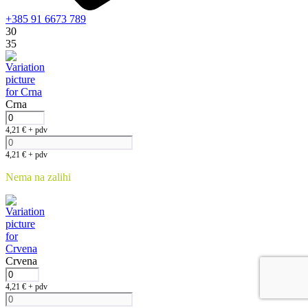
+385 91 6673 789
30
35
Crna
4,21
€
+ pdv
4,21
€
+ pdv
Nema na zalihi
Crvena
4,21
€
+ pdv