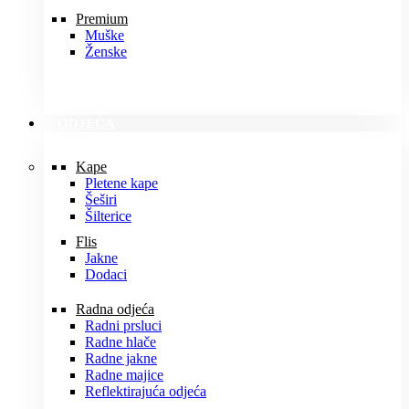
Premium
Muške
Ženske
ODJEĆA
Kape
Pletene kape
Šeširi
Šilterice
Flis
Jakne
Dodaci
Radna odjeća
Radni prsluci
Radne hlače
Radne jakne
Radne majice
Reflektirajuća odjeća