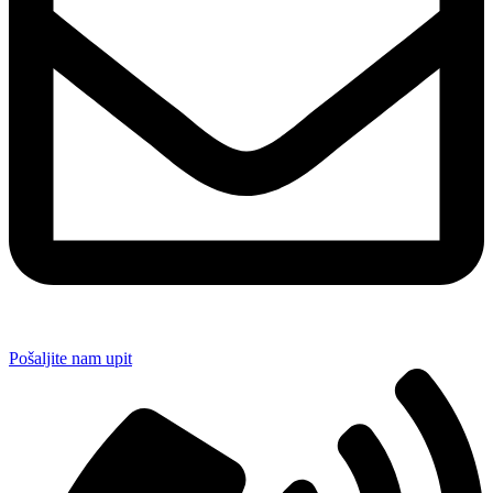
Pošaljite nam upit