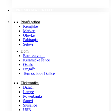
PROMO MATERIJALI
Pisaći pribor
Kemijske
Markeri
Olovke
Pakiranja
Setovi
Dom
Boce za vodu
Keramičke šalice
Ostalo
Pregače
Termos boce i šalice
Elektronika
Držači
Lampe
Powerbanks
Satovi
Slušalice
USB