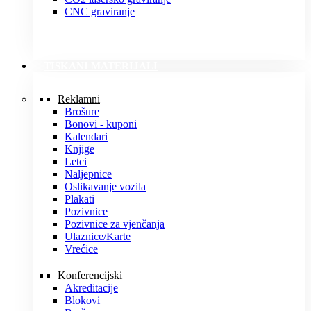
CNC graviranje
TISKANI MATERIJALI
Reklamni
Brošure
Bonovi - kuponi
Kalendari
Knjige
Letci
Naljepnice
Oslikavanje vozila
Plakati
Pozivnice
Pozivnice za vjenčanja
Ulaznice/Karte
Vrećice
Konferencijski
Akreditacije
Blokovi