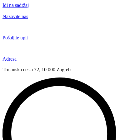
Idi na sadržaj
Nazovite nas
+385 91 6673 789
Pošaljite upit
novival@novival.hr
Adresa
Trnjanska cesta 72, 10 000 Zagreb