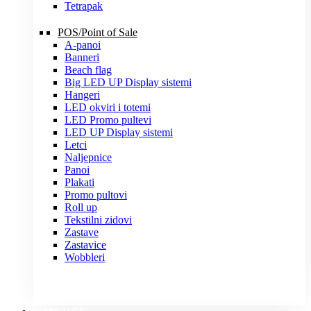
Tetrapak
POS/Point of Sale
A-panoi
Banneri
Beach flag
Big LED UP Display sistemi
Hangeri
LED okviri i totemi
LED Promo pultevi
LED UP Display sistemi
Letci
Naljepnice
Panoi
Plakati
Promo pultovi
Roll up
Tekstilni zidovi
Zastave
Zastavice
Wobbleri