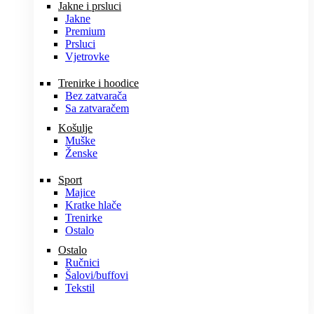
Jakne i prsluci
Jakne
Premium
Prsluci
Vjetrovke
Trenirke i hoodice
Bez zatvarača
Sa zatvaračem
Košulje
Muške
Ženske
Sport
Majice
Kratke hlače
Trenirke
Ostalo
Ostalo
Ručnici
Šalovi/buffovi
Tekstil