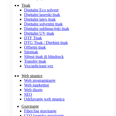
Tisak
Digitalni Eco solvent
Digitalni laserski tisak
Digitalni latex tisak
Digitalni solventni tisak
Digitalni sublimacijski tisak
Digitalni UV tisak
DTF Tisak
DTG Tisak / Direktni tisak
Offsetni tisak
Sitotisak
Slijepi tisak ili blindruck
Transfer tisak
Vez/aplicirani vez
Web stranice
Web programiranje
Web marketing
Web dizajn
SEO
Održavanje web stranica
Graviranje
Fiber/Jag graviranje
CO2 lasersko graviranje