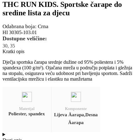
THC RUN KIDS. Sportske čarape do
sredine lista za djecu
Odabrana boja: Crna
HI 30305-103.01
Dostupne veličine:
30, 35
Kratki opis
Dječja sportska čarapa srednje dužine od 95% poliestera i 5%
spandexa (100 g/m²). Ojačana mreža u području potplata i gležnja
na stopalu, osigurava veću udobnost pri bavljenju sportom. Sadrži
ventilacijsku mrežicu i elastiku na manžetama
Materijal
Komponente
Poliester, spandex
Lijeva Äarapa,Desna
Äarapa