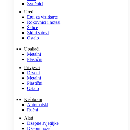
Zvučnici
Ured
Etui za vizitkarte
Rokovnici i notesi
Šalice
Zidni satovi
Ostalo
Upaljači
Metalni
Plastični
Privjesci
Drveni
Metalni
Plastični
Ostalo
Kišobrani
Automatski
Ručni
Alati
Džepne svjetiljke
Džepni nožići