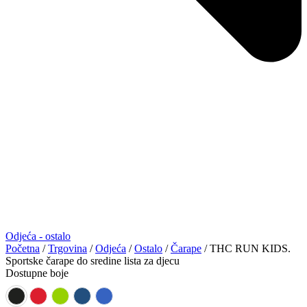
Odjeća - ostalo
Početna
/
Trgovina
/
Odjeća
/
Ostalo
/
Čarape
/ THC RUN KIDS.
Sportske čarape do sredine lista za djecu
Dostupne boje