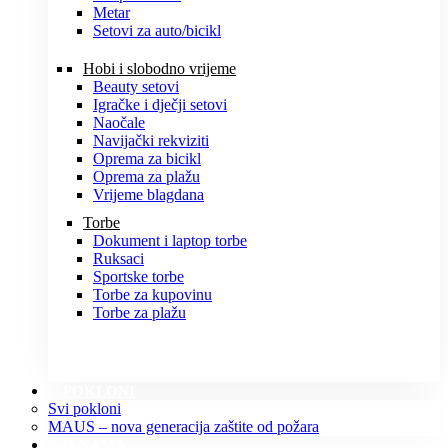
Metar
Setovi za auto/bicikl
Hobi i slobodno vrijeme
Beauty setovi
Igračke i dječji setovi
Naočale
Navijački rekviziti
Oprema za bicikl
Oprema za plažu
Vrijeme blagdana
Torbe
Dokument i laptop torbe
Ruksaci
Sportske torbe
Torbe za kupovinu
Torbe za plažu
POKLONI
Svi pokloni
MAUS – nova generacija zaštite od požara
O NAMA