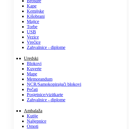
Brošure
Kape
Kemijske
Kišobrani
Majice
Torbe
USB
Vezice
Vrećice
Zahvalnice - diplome
Uredski
Blokovi
Kuverte
Mape
Memorandum
NCR/Samokopirajući blokovi
Pečati
Posjetnice/vizitkarte
Zahvalnice - diplome
Ambalaža
Kutije
Naljepnice
Omoti