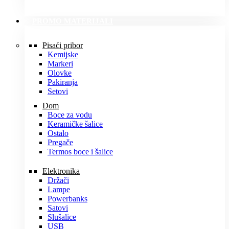
PROMO MATERIJALI
Pisaći pribor
Kemijske
Markeri
Olovke
Pakiranja
Setovi
Dom
Boce za vodu
Keramičke šalice
Ostalo
Pregače
Termos boce i šalice
Elektronika
Držači
Lampe
Powerbanks
Satovi
Slušalice
USB