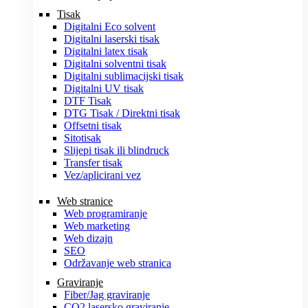
Tisak
Digitalni Eco solvent
Digitalni laserski tisak
Digitalni latex tisak
Digitalni solventni tisak
Digitalni sublimacijski tisak
Digitalni UV tisak
DTF Tisak
DTG Tisak / Direktni tisak
Offsetni tisak
Sitotisak
Slijepi tisak ili blindruck
Transfer tisak
Vez/aplicirani vez
Web stranice
Web programiranje
Web marketing
Web dizajn
SEO
Održavanje web stranica
Graviranje
Fiber/Jag graviranje
CO2 lasersko graviranje