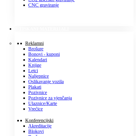
CNC graviranje
TISKANI MATERIJALI
Reklamni
Brošure
Bonovi - kuponi
Kalendari
Knjige
Letci
Naljepnice
Oslikavanje vozila
Plakati
Pozivnice
Pozivnice za vjenčanja
Ulaznice/Karte
Vrećice
Konferencijski
Akreditacije
Blokovi