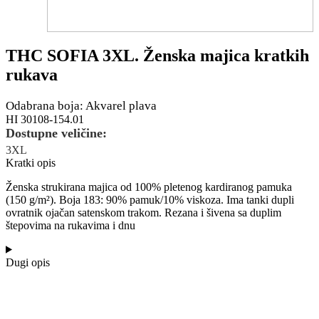
THC SOFIA 3XL. Ženska majica kratkih
rukava
Odabrana boja: Akvarel plava
HI 30108-154.01
Dostupne veličine:
3XL
Kratki opis
Ženska strukirana majica od 100% pletenog kardiranog pamuka
(150 g/m²). Boja 183: 90% pamuk/10% viskoza. Ima tanki dupli
ovratnik ojačan satenskom trakom. Rezana i šivena sa duplim
štepovima na rukavima i dnu
Dugi opis