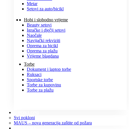
Metar
Setovi za auto/bicikl
Hobi i slobodno vrijeme
Beauty setovi
Igračke i dječji setovi
Naočale
Navijački rekviziti
Oprema za bicikl
Oprema za plažu
Vrijeme blagdana
Torbe
Dokument i laptop torbe
Ruksaci
Sportske torbe
Torbe za kupovinu
Torbe za plažu
POKLONI
Svi pokloni
MAUS – nova generacija zaštite od požara
O NAMA