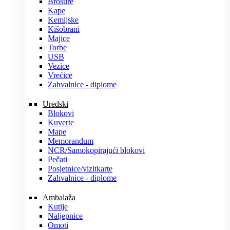
Brošure
Kape
Kemijske
Kišobrani
Majice
Torbe
USB
Vezice
Vrećice
Zahvalnice - diplome
Uredski
Blokovi
Kuverte
Mape
Memorandum
NCR/Samokopirajući blokovi
Pečati
Posjetnice/vizitkarte
Zahvalnice - diplome
Ambalaža
Kutije
Naljepnice
Omoti