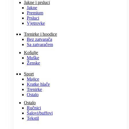
Jakne i prsluci
Jakne
Premium
Prsluci
Vjetrovke
Trenirke i hoodice
Bez zatvarača
Sa zatvaračem
Košulje
Muške
Ženske
Sport
Majice
Kratke hlače
Trenirke
Ostalo
Ostalo
Ručnici
Šalovi/buffovi
Tekstil