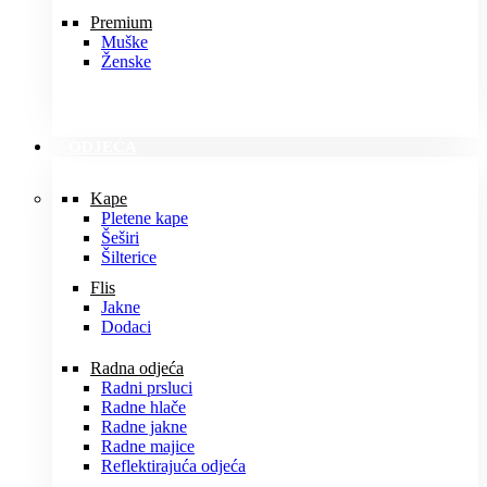
Premium
Muške
Ženske
ODJEĆA
Kape
Pletene kape
Šeširi
Šilterice
Flis
Jakne
Dodaci
Radna odjeća
Radni prsluci
Radne hlače
Radne jakne
Radne majice
Reflektirajuća odjeća