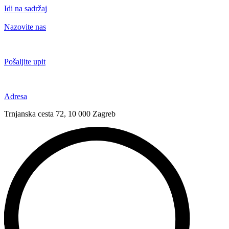
Idi na sadržaj
Nazovite nas
+385 91 6673 789
Pošaljite upit
novival@novival.hr
Adresa
Trnjanska cesta 72, 10 000 Zagreb