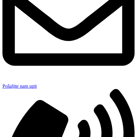
Pošaljite nam upit