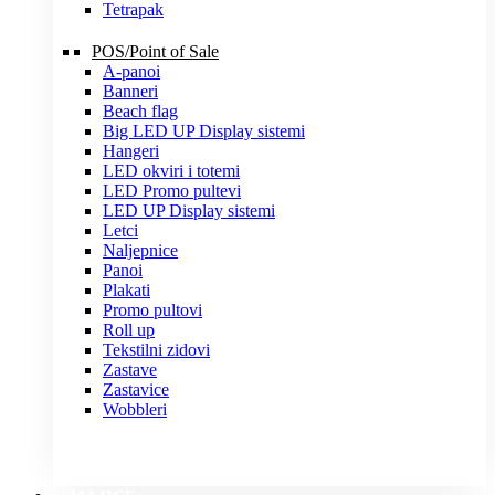
Tetrapak
POS/Point of Sale
A-panoi
Banneri
Beach flag
Big LED UP Display sistemi
Hangeri
LED okviri i totemi
LED Promo pultevi
LED UP Display sistemi
Letci
Naljepnice
Panoi
Plakati
Promo pultovi
Roll up
Tekstilni zidovi
Zastave
Zastavice
Wobbleri