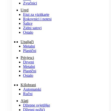
Zvučnici
Ured
Etui za vizitkarte
Rokovnici i notesi
Šalice
Zidni satovi
Ostalo
Upaljači
Metalni
Plastični
Privjesci
Drveni
Metalni
Plastični
Ostalo
Kišobrani
Automatski
Ručni
Alati
Džepne svjetiljke
Džepni nožići