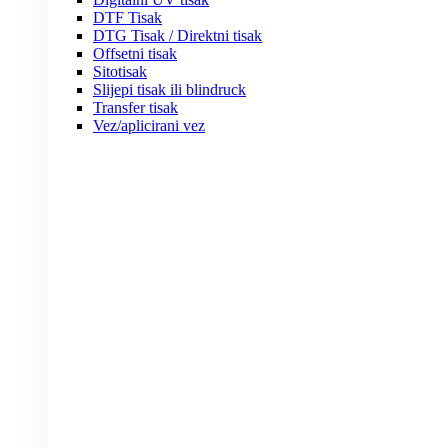
DTF Tisak
DTG Tisak / Direktni tisak
Offsetni tisak
Sitotisak
Slijepi tisak ili blindruck
Transfer tisak
Vez/aplicirani vez