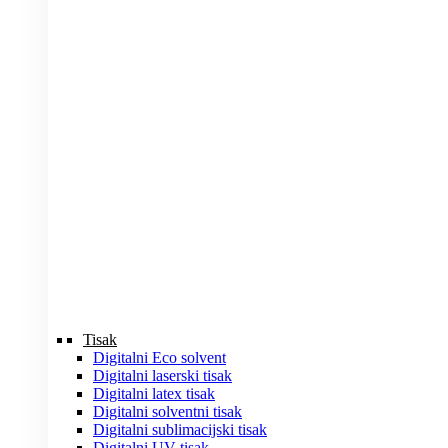
Tisak
Digitalni Eco solvent
Digitalni laserski tisak
Digitalni latex tisak
Digitalni solventni tisak
Digitalni sublimacijski tisak
Digitalni UV tisak