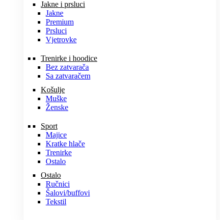
Jakne i prsluci
Jakne
Premium
Prsluci
Vjetrovke
Trenirke i hoodice
Bez zatvarača
Sa zatvaračem
Košulje
Muške
Ženske
Sport
Majice
Kratke hlače
Trenirke
Ostalo
Ostalo
Ručnici
Šalovi/buffovi
Tekstil