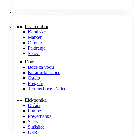
PROMO MATERIJALI
Pisaći pribor
Kemijske
Markeri
Olovke
Pakiranja
Setovi
Dom
Boce za vodu
Keramičke šalice
Ostalo
Pregače
Termos boce i šalice
Elektronika
Držači
Lampe
Powerbanks
Satovi
Slušalice
USB