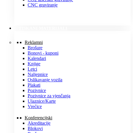
CNC graviranje
TISKANI MATERIJALI
Reklamni
Brošure
Bonovi - kuponi
Kalendari
Knjige
Letci
Naljepnice
Oslikavanje vozila
Plakati
Pozivnice
Pozivnice za vjenčanja
Ulaznice/Karte
Vrećice
Konferencijski
Akreditacije
Blokovi