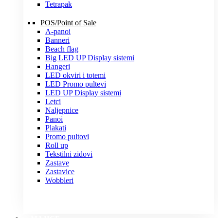
Tetrapak
POS/Point of Sale
A-panoi
Banneri
Beach flag
Big LED UP Display sistemi
Hangeri
LED okviri i totemi
LED Promo pultevi
LED UP Display sistemi
Letci
Naljepnice
Panoi
Plakati
Promo pultovi
Roll up
Tekstilni zidovi
Zastave
Zastavice
Wobbleri