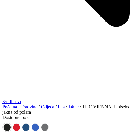
Svi flisevi
Početna
/
Trgovina
/
Odjeća
/
Flis
/
Jakne
/ THC VIENNA. Uniseks
jakna od polara
Dostupne boje