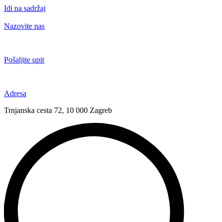
Idi na sadržaj
Nazovite nas
+385 91 6673 789
Pošaljite upit
novival@novival.hr
Adresa
Trnjanska cesta 72, 10 000 Zagreb