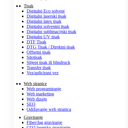
Tisak
Digitalni Eco solvent
Digitalni laserski tisak
Digitalni latex tisak
Digitalni solventni tisak
Digitalni sublimacijski tisak
Digitalni UV tisak
DTF Tisak
DTG Tisak / Direktni tisak
Offsetni tisak
Sitotisak
Slijepi tisak ili blindruck
Transfer tisak
Vez/aplicirani vez
Web stranice
Web programiranje
Web marketing
Web dizajn
SEO
Održavanje web stranica
Graviranje
Fiber/Jag graviranje
CO2 lasersko graviranje