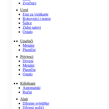
Zvučnici
Ured
Etui za vizitkarte
Rokovnici i notesi
Šalice
Zidni satovi
Ostalo
Upaljači
Metalni
Plastični
Privjesci
Drveni
Metalni
Plastični
Ostalo
Kišobrani
Automatski
Ručni
Alati
Džepne svjetiljke
Džepni nožići