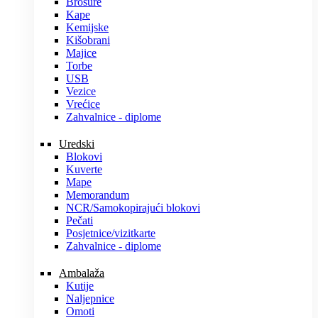
Brošure
Kape
Kemijske
Kišobrani
Majice
Torbe
USB
Vezice
Vrećice
Zahvalnice - diplome
Uredski
Blokovi
Kuverte
Mape
Memorandum
NCR/Samokopirajući blokovi
Pečati
Posjetnice/vizitkarte
Zahvalnice - diplome
Ambalaža
Kutije
Naljepnice
Omoti