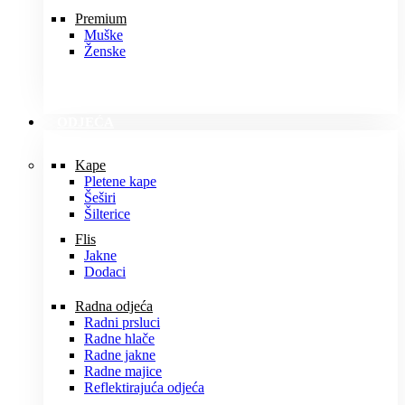
Premium
Muške
Ženske
ODJEĆA
Kape
Pletene kape
Šeširi
Šilterice
Flis
Jakne
Dodaci
Radna odjeća
Radni prsluci
Radne hlače
Radne jakne
Radne majice
Reflektirajuća odjeća