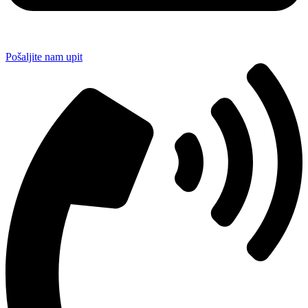
Pošaljite nam upit