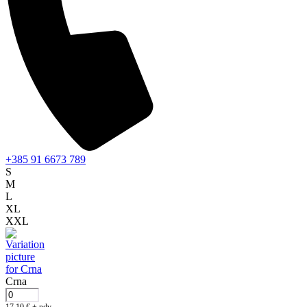
+385 91 6673 789
S
M
L
XL
XXL
Crna
17,10
€
+ pdv