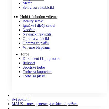
Metar
Setovi za auto/bicikl
Hobi i slobodno vrijeme
Beauty setovi
Igračke i dječji setovi
Naočale
Navijački rekviziti
Oprema za bicikl
Oprema za plažu
Vrijeme blagdana
Torbe
Dokument i laptop torbe
Ruksaci
Sportske torbe
Torbe za kupovinu
Torbe za plažu
POKLONI
Svi pokloni
MAUS – nova generacija zaštite od požara
O NAMA