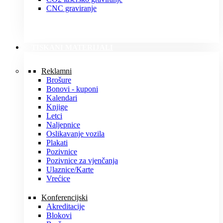
CNC graviranje
TISKANI MATERIJALI
Reklamni
Brošure
Bonovi - kuponi
Kalendari
Knjige
Letci
Naljepnice
Oslikavanje vozila
Plakati
Pozivnice
Pozivnice za vjenčanja
Ulaznice/Karte
Vrećice
Konferencijski
Akreditacije
Blokovi