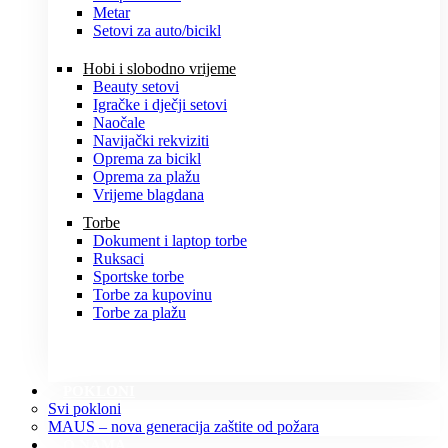
Metar
Setovi za auto/bicikl
Hobi i slobodno vrijeme
Beauty setovi
Igračke i dječji setovi
Naočale
Navijački rekviziti
Oprema za bicikl
Oprema za plažu
Vrijeme blagdana
Torbe
Dokument i laptop torbe
Ruksaci
Sportske torbe
Torbe za kupovinu
Torbe za plažu
POKLONI
Svi pokloni
MAUS – nova generacija zaštite od požara
O NAMA