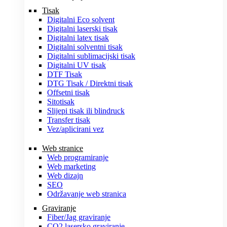
Tisak
Digitalni Eco solvent
Digitalni laserski tisak
Digitalni latex tisak
Digitalni solventni tisak
Digitalni sublimacijski tisak
Digitalni UV tisak
DTF Tisak
DTG Tisak / Direktni tisak
Offsetni tisak
Sitotisak
Slijepi tisak ili blindruck
Transfer tisak
Vez/aplicirani vez
Web stranice
Web programiranje
Web marketing
Web dizajn
SEO
Održavanje web stranica
Graviranje
Fiber/Jag graviranje
CO2 lasersko graviranje