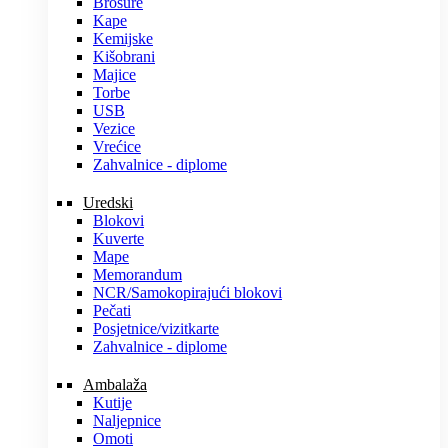
Brošure
Kape
Kemijske
Kišobrani
Majice
Torbe
USB
Vezice
Vrećice
Zahvalnice - diplome
Uredski
Blokovi
Kuverte
Mape
Memorandum
NCR/Samokopirajući blokovi
Pečati
Posjetnice/vizitkarte
Zahvalnice - diplome
Ambalaža
Kutije
Naljepnice
Omoti