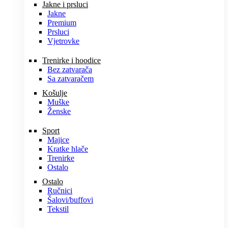
Jakne i prsluci
Jakne
Premium
Prsluci
Vjetrovke
Trenirke i hoodice
Bez zatvarača
Sa zatvaračem
Košulje
Muške
Ženske
Sport
Majice
Kratke hlače
Trenirke
Ostalo
Ostalo
Ručnici
Šalovi/buffovi
Tekstil