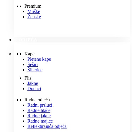
Premium
Muške
Ženske
ODJEĆA
Kape
Pletene kape
Šeširi
Šilterice
Flis
Jakne
Dodaci
Radna odjeća
Radni prsluci
Radne hlače
Radne jakne
Radne majice
Reflektirajuća odjeća