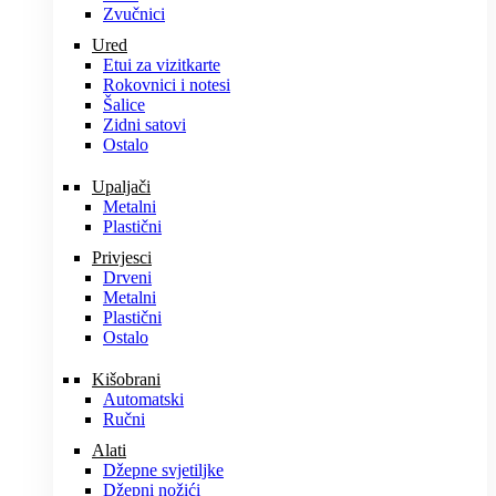
Zvučnici
Ured
Etui za vizitkarte
Rokovnici i notesi
Šalice
Zidni satovi
Ostalo
Upaljači
Metalni
Plastični
Privjesci
Drveni
Metalni
Plastični
Ostalo
Kišobrani
Automatski
Ručni
Alati
Džepne svjetiljke
Džepni nožići