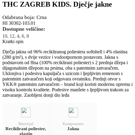
THC ZAGREB KIDS. Dječje jakne
Odabrana boja: Crna
HI 30302-103.01
Dostupne veličine:
10, 12, 4, 6, 8
Kratki opis
Dječja jakna od 96% recikliranog poliestera softshell i 4% elastina
(280 g/m²), s dvije vezice i vodootpornom postavom. Jakna s
podstavom od flisa (100% reciklirani poliester) s 2 prednja džepa i
dijagonalnim džepom na prsima, oba s patentnim zatvaračem.
Uklonjiva i podesiva kapuljača s uzicom i ljepljivim remenom s
patentnim zatvaračem koji odgovara ovratniku. Prednji otvor s
YKK® patentnim zatvaračem – brand koji koristi modernu opremu i
visoku kontrolu kvalitete. Podesive manšete s ljepljivom trakom za
zatvaranje. Zaobljeni donji dio leđa
Materijal
Komponente
Reciklirani poliester,
Jakna
elastin