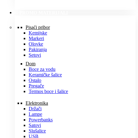
PROMO MATERIJALI
Pisaći pribor
Kemijske
Markeri
Olovke
Pakiranja
Setovi
Dom
Boce za vodu
Keramičke šalice
Ostalo
Pregače
Termos boce i šalice
Elektronika
Držači
Lampe
Powerbanks
Satovi
Slušalice
USB