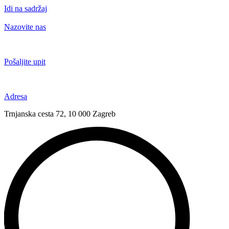
Idi na sadržaj
Nazovite nas
+385 91 6673 789
Pošaljite upit
novival@novival.hr
Adresa
Trnjanska cesta 72, 10 000 Zagreb