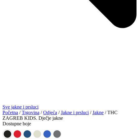
Sve jakne i prsluci
Početna
/
Trgovina
/
Odjeća
/
Jakne i prsluci
/
Jakne
/ THC
ZAGREB KIDS. Dječje jakne
Dostupne boje