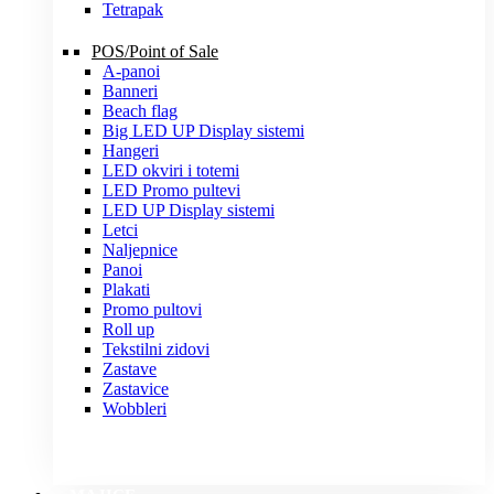
Tetrapak
POS/Point of Sale
A-panoi
Banneri
Beach flag
Big LED UP Display sistemi
Hangeri
LED okviri i totemi
LED Promo pultevi
LED UP Display sistemi
Letci
Naljepnice
Panoi
Plakati
Promo pultovi
Roll up
Tekstilni zidovi
Zastave
Zastavice
Wobbleri