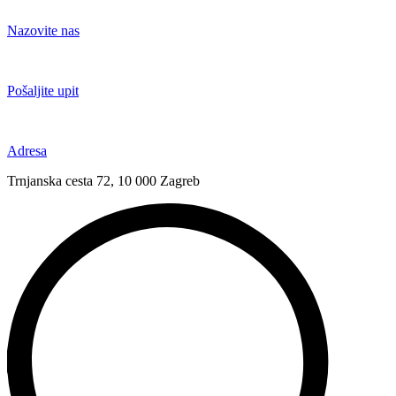
Idi
na
Nazovite nas
sadržaj
+385 91 6673 789
Pošaljite upit
novival@novival.hr
Adresa
Trnjanska cesta 72, 10 000 Zagreb