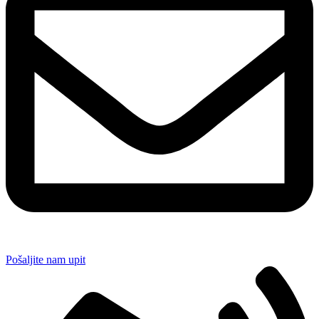
Pošaljite nam upit