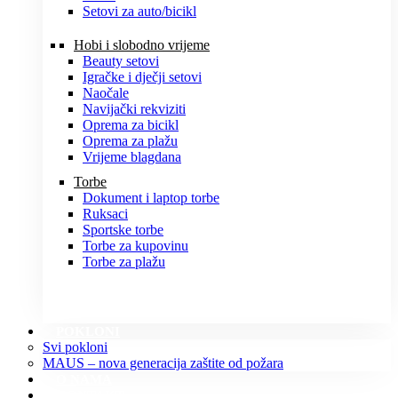
Setovi za auto/bicikl
Hobi i slobodno vrijeme
Beauty setovi
Igračke i dječji setovi
Naočale
Navijački rekviziti
Oprema za bicikl
Oprema za plažu
Vrijeme blagdana
Torbe
Dokument i laptop torbe
Ruksaci
Sportske torbe
Torbe za kupovinu
Torbe za plažu
POKLONI
Svi pokloni
MAUS – nova generacija zaštite od požara
O NAMA
KONTAKT