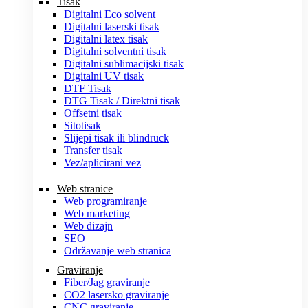
Tisak
Digitalni Eco solvent
Digitalni laserski tisak
Digitalni latex tisak
Digitalni solventni tisak
Digitalni sublimacijski tisak
Digitalni UV tisak
DTF Tisak
DTG Tisak / Direktni tisak
Offsetni tisak
Sitotisak
Slijepi tisak ili blindruck
Transfer tisak
Vez/aplicirani vez
Web stranice
Web programiranje
Web marketing
Web dizajn
SEO
Održavanje web stranica
Graviranje
Fiber/Jag graviranje
CO2 lasersko graviranje
CNC graviranje