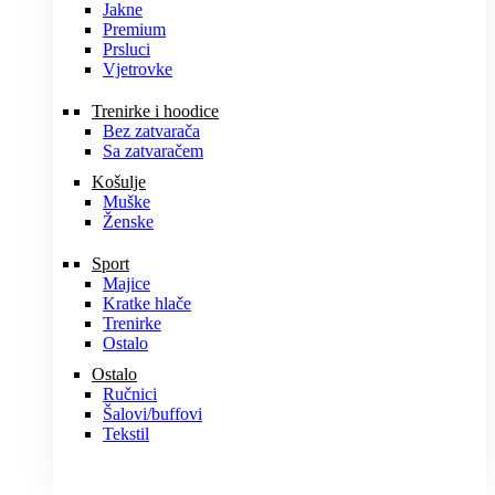
Jakne
Premium
Prsluci
Vjetrovke
Trenirke i hoodice
Bez zatvarača
Sa zatvaračem
Košulje
Muške
Ženske
Sport
Majice
Kratke hlače
Trenirke
Ostalo
Ostalo
Ručnici
Šalovi/buffovi
Tekstil