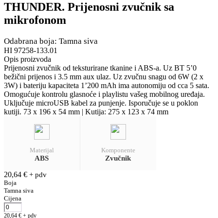
THUNDER. Prijenosni zvučnik sa
mikrofonom
Odabrana boja: Tamna siva
HI 97258-133.01
Opis proizvoda
Prijenosni zvučnik od teksturirane tkanine i ABS-a. Uz BT 5’0
bežični prijenos i 3.5 mm aux ulaz. Uz zvučnu snagu od 6W (2 x
3W) i bateriju kapaciteta 1’200 mAh ima autonomiju od cca 5 sata.
Omogućuje kontrolu glasnoće i playlistu vašeg mobilnog uređaja.
Uključuje microUSB kabel za punjenje. Isporučuje se u poklon
kutiji. 73 x 196 x 54 mm | Kutija: 275 x 123 x 74 mm
Materijal
Komponente
ABS
Zvučnik
20,64
€
+ pdv
Boja
Tamna siva
Cijena
20,64
€
+ pdv