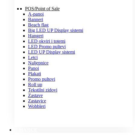
POS/Point of Sale
A-panoi
Banneri
Beach flag
Big LED UP Display sistemi
Hangeri
LED okviri i totemi
LED Promo pultevi
LED UP Display sistemi
Letci
Naljepnice
Panoi
Plakati
Promo pultovi
Roll up
Tekstilni zidovi
Zastave
Zastavice
Wobbleri
MAJICE