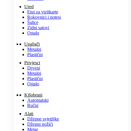
Ured
Etui za vizitkarte
Rokovnici i notesi
Šalice
Zidni satovi
Ostalo
Upaljači
Metalni
Plastični
Privjesci
Drveni
Metalni
Plastični
Ostalo
Kišobrani
Automatski
Ručni
Alati
Džepne svjetiljke
Džepni nožići
Metar