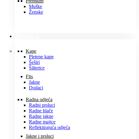
Premium
Muške
Ženske
ODJEĆA
Kape
Pletene kape
Šeširi
Šilterice
Flis
Jakne
Dodaci
Radna odjeća
Radni prsluci
Radne hlače
Radne jakne
Radne majice
Reflektirajuća odjeća
Jakne i prsluci