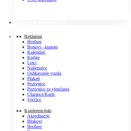
TISKANI MATERIJALI
Reklamni
Brošure
Bonovi - kuponi
Kalendari
Knjige
Letci
Naljepnice
Oslikavanje vozila
Plakati
Pozivnice
Pozivnice za vjenčanja
Ulaznice/Karte
Vrećice
Konferencijski
Akreditacije
Blokovi
Brošure