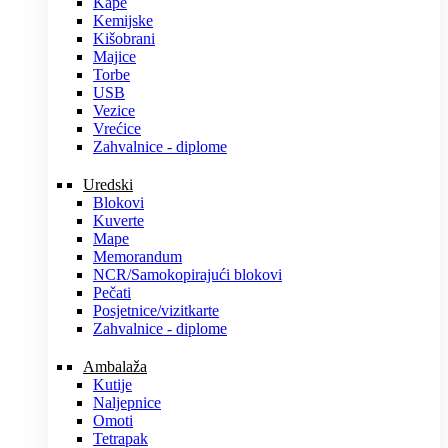
Kape
Kemijske
Kišobrani
Majice
Torbe
USB
Vezice
Vrećice
Zahvalnice - diplome
Uredski
Blokovi
Kuverte
Mape
Memorandum
NCR/Samokopirajući blokovi
Pečati
Posjetnice/vizitkarte
Zahvalnice - diplome
Ambalaža
Kutije
Naljepnice
Omoti
Tetrapak