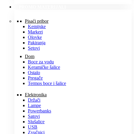
PROMO MATERIJALI
Pisaći pribor
Kemijske
Markeri
Olovke
Pakiranja
Setovi
Dom
Boce za vodu
Keramičke šalice
Ostalo
Pregače
Termos boce i šalice
Elektronika
Držači
Lampe
Powerbanks
Satovi
Slušalice
USB
Zvučnici