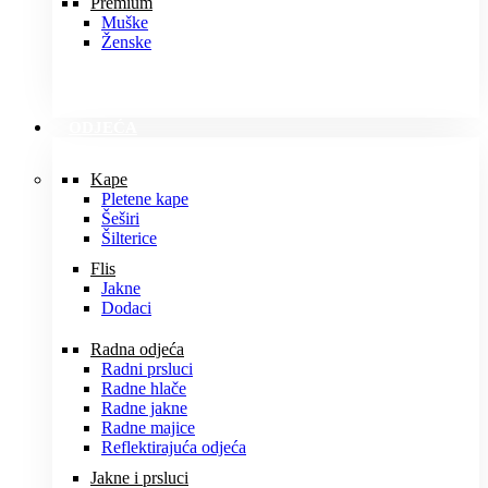
Premium
Muške
Ženske
ODJEĆA
Kape
Pletene kape
Šeširi
Šilterice
Flis
Jakne
Dodaci
Radna odjeća
Radni prsluci
Radne hlače
Radne jakne
Radne majice
Reflektirajuća odjeća
Jakne i prsluci