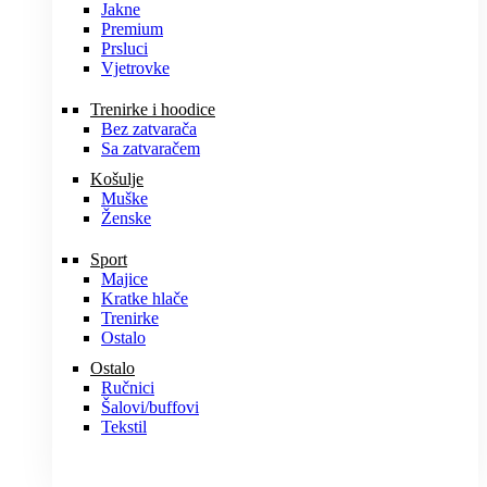
Jakne
Premium
Prsluci
Vjetrovke
Trenirke i hoodice
Bez zatvarača
Sa zatvaračem
Košulje
Muške
Ženske
Sport
Majice
Kratke hlače
Trenirke
Ostalo
Ostalo
Ručnici
Šalovi/buffovi
Tekstil