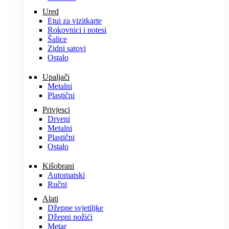
Ured
Etui za vizitkarte
Rokovnici i notesi
Šalice
Zidni satovi
Ostalo
Upaljači
Metalni
Plastični
Privjesci
Drveni
Metalni
Plastični
Ostalo
Kišobrani
Automatski
Ručni
Alati
Džepne svjetiljke
Džepni nožići
Metar