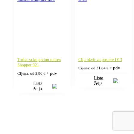
Torba za kupovinu unisex
Clip okvir za postere D13
Shopper 921
+ pdv
Cijena: od
31,84
€
+ pdv
Cijena: od
2,90
€
Lista
Lista
želja
želja