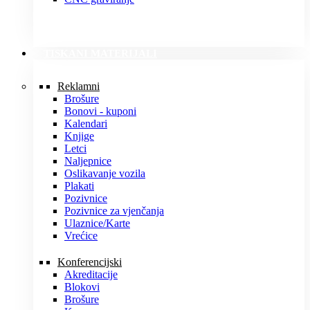
TISKANI MATERIJALI
Reklamni
Brošure
Bonovi - kuponi
Kalendari
Knjige
Letci
Naljepnice
Oslikavanje vozila
Plakati
Pozivnice
Pozivnice za vjenčanja
Ulaznice/Karte
Vrećice
Konferencijski
Akreditacije
Blokovi
Brošure