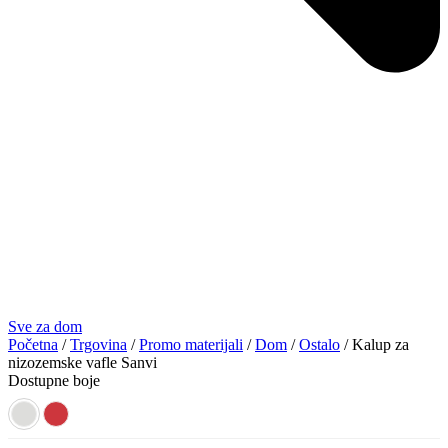
Sve za dom
Početna
/
Trgovina
/
Promo materijali
/
Dom
/
Ostalo
/ Kalup za
nizozemske vafle Sanvi
Dostupne boje