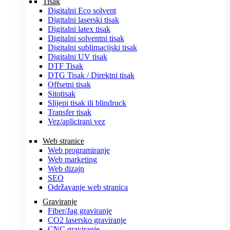
Tisak
Digitalni Eco solvent
Digitalni laserski tisak
Digitalni latex tisak
Digitalni solventni tisak
Digitalni sublimacijski tisak
Digitalni UV tisak
DTF Tisak
DTG Tisak / Direktni tisak
Offsetni tisak
Sitotisak
Slijepi tisak ili blindruck
Transfer tisak
Vez/aplicirani vez
Web stranice
Web programiranje
Web marketing
Web dizajn
SEO
Održavanje web stranica
Graviranje
Fiber/Jag graviranje
CO2 lasersko graviranje
CNC graviranje