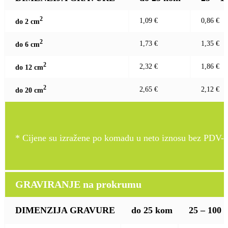
2
1,09 €
0,86 €
do 2 c
m
2
1,73 €
1,35 €
do 6 c
m
2
2,32 €
1,86 €
do 12 c
m
2
2,65 €
2,12 €
do 20 c
m
* Cijene su izražene po komadu u neto iznosu bez PDV-a
GRAVIRANJE na prokrumu
DIMENZIJA GRAVURE
do 25 kom
25 – 100