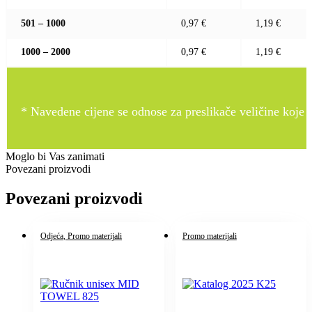
501 – 1000
0,97 €
1,19 €
1000 – 2000
0,97 €
1,19 €
* Navedene cijene se odnose za preslikače veličine koje pr
Moglo bi Vas zanimati
Povezani proizvodi
Povezani proizvodi
Odjeća
, Promo materijali
Promo materijali