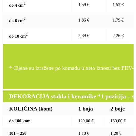
2
1,59 €
1,53 €
do 4 c
m
2
1,86 €
1,79 €
do 6 c
m
2
2,39 €
2,26 €
do 10 c
m
* Cijene su izražene po komadu u neto iznosu bez PDV-a
DEKORACIJA stakla i keramike *1 pozicija – sito
KOLIČINA (kom)
1 boja
2 boje
do 100 kom
120,00 €
130,00 €
101 – 250
1,10 €
1,20 €