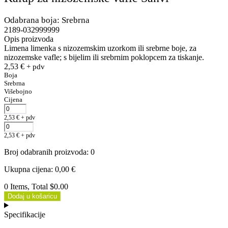
Odabrana boja: Srebrna
2189-032999999
Opis proizvoda
Limena limenka s nizozemskim uzorkom ili srebrne boje, za
nizozemske vafle; s bijelim ili srebrnim poklopcem za tiskanje.
2,53
€
+ pdv
Boja
Srebrna
Višebojno
Cijena
2,53
€
+ pdv
2,53
€
+ pdv
Broj odabranih proizvoda
:
0
Ukupna cijena
:
0,00
€
0 Items, Total $0.00
Dodaj u košaricu
Specifikacije