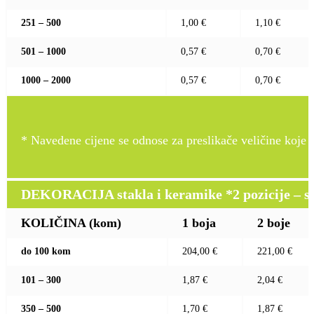
251 – 500
1,00 €
1,10 €
501 – 1000
0,57 €
0,70 €
1000 – 2000
0,57 €
0,70 €
* Navedene cijene se odnose za preslikače veličine koje pr
DEKORACIJA stakla i keramike *2 pozicije – sito 
KOLIČINA (kom)
1 boja
2 boje
do 100 kom
204,00 €
221,00 €
101 – 300
1,87 €
2,04 €
350 – 500
1,70 €
1,87 €