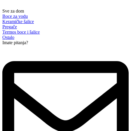
Sve za dom
Boce za vodu
Keramičke šalice
Pregače
Termos boce i šalice
Ostalo
Imate pitanja?