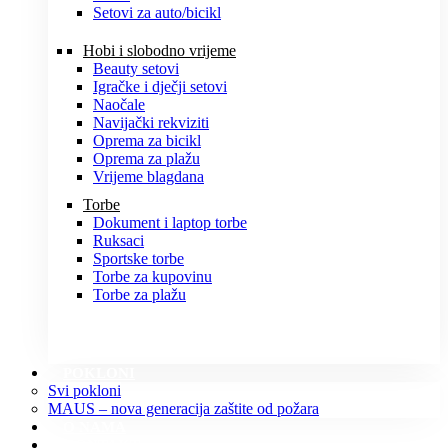
Setovi za auto/bicikl
Hobi i slobodno vrijeme
Beauty setovi
Igračke i dječji setovi
Naočale
Navijački rekviziti
Oprema za bicikl
Oprema za plažu
Vrijeme blagdana
Torbe
Dokument i laptop torbe
Ruksaci
Sportske torbe
Torbe za kupovinu
Torbe za plažu
POKLONI
Svi pokloni
MAUS – nova generacija zaštite od požara
O NAMA
KONTAKT