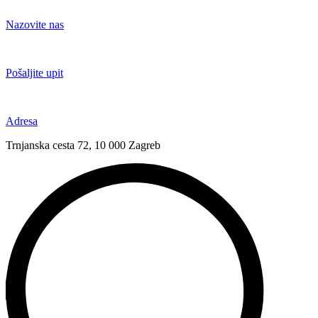
Idi
na
Nazovite nas
sadržaj
+385 91 6673 789
Pošaljite upit
novival@novival.hr
Adresa
Trnjanska cesta 72, 10 000 Zagreb