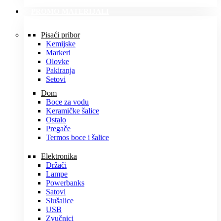
PROMO MATERIJALI
Pisaći pribor
Kemijske
Markeri
Olovke
Pakiranja
Setovi
Dom
Boce za vodu
Keramičke šalice
Ostalo
Pregače
Termos boce i šalice
Elektronika
Držači
Lampe
Powerbanks
Satovi
Slušalice
USB
Zvučnici