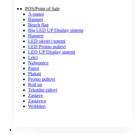
POS/Point of Sale
A-panoi
Banneri
Beach flag
Big LED UP Display sistemi
Hangeri
LED okviri i totemi
LED Promo pultevi
LED UP Display sistemi
Letci
Naljepnice
Panoi
Plakati
Promo pultovi
Roll up
Tekstilni zidovi
Zastave
Zastavice
Wobbleri
MAJICE