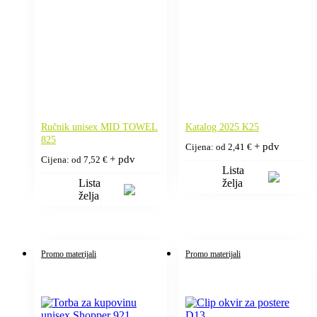
Ručnik unisex MID TOWEL
Katalog 2025 K25
825
+ pdv
Cijena: od
2,41
€
+ pdv
Cijena: od
7,52
€
Lista
Lista
želja
želja
Promo materijali
Promo materijali