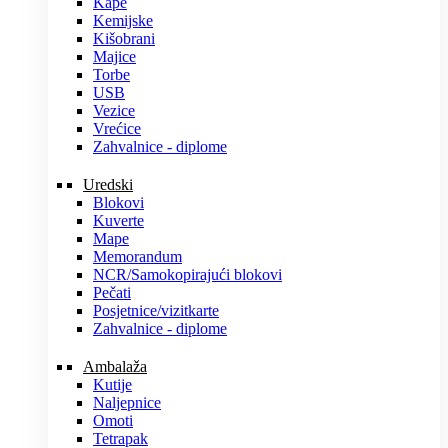
Kape
Kemijske
Kišobrani
Majice
Torbe
USB
Vezice
Vrećice
Zahvalnice - diplome
Uredski
Blokovi
Kuverte
Mape
Memorandum
NCR/Samokopirajući blokovi
Pečati
Posjetnice/vizitkarte
Zahvalnice - diplome
Ambalaža
Kutije
Naljepnice
Omoti
Tetrapak