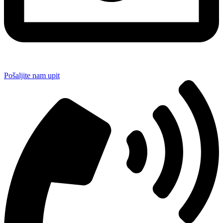
Pošaljite nam upit