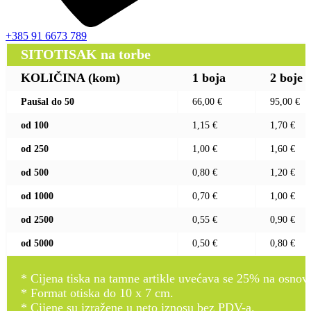
+385 91 6673 789
SITOTISAK na torbe
KOLIČINA (kom)
1 boja
2 boje
Paušal do 50
66,00 €
95,00 €
od 100
1,15 €
1,70 €
od 250
1,00 €
1,60 €
od 500
0,80 €
1,20 €
od 1000
0,70 €
1,00 €
od 2500
0,55 €
0,90 €
od 5000
0,50 €
0,80 €
* Cijena tiska na tamne artikle uvećava se 25% na osnovnu
* Format otiska do 10 x 7 cm.
* Cijene su izražene u neto iznosu bez PDV-a.