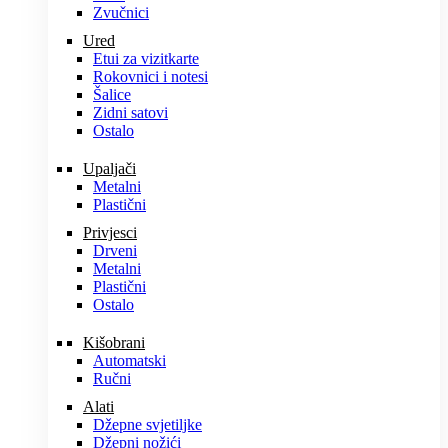
Zvučnici
Ured
Etui za vizitkarte
Rokovnici i notesi
Šalice
Zidni satovi
Ostalo
Upaljači
Metalni
Plastični
Privjesci
Drveni
Metalni
Plastični
Ostalo
Kišobrani
Automatski
Ručni
Alati
Džepne svjetiljke
Džepni nožići