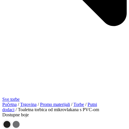
Sve torbe
Početna
/
Trgovina
/
Promo materijali
/
Torbe
/
Putni
dodaci
/ Toaletna torbica od mikrovlakana s PVC-om
Dostupne boje