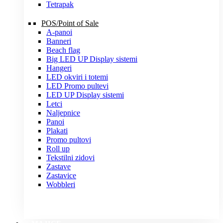
Tetrapak
POS/Point of Sale
A-panoi
Banneri
Beach flag
Big LED UP Display sistemi
Hangeri
LED okviri i totemi
LED Promo pultevi
LED UP Display sistemi
Letci
Naljepnice
Panoi
Plakati
Promo pultovi
Roll up
Tekstilni zidovi
Zastave
Zastavice
Wobbleri