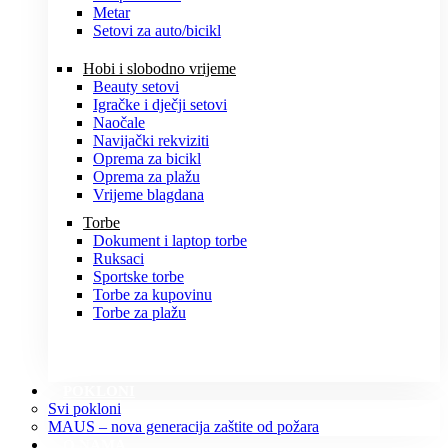
Metar
Setovi za auto/bicikl
Hobi i slobodno vrijeme
Beauty setovi
Igračke i dječji setovi
Naočale
Navijački rekviziti
Oprema za bicikl
Oprema za plažu
Vrijeme blagdana
Torbe
Dokument i laptop torbe
Ruksaci
Sportske torbe
Torbe za kupovinu
Torbe za plažu
POKLONI
Svi pokloni
MAUS – nova generacija zaštite od požara
O NAMA