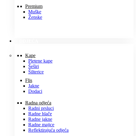
Premium
Muške
Ženske
ODJEĆA
Kape
Pletene kape
Šeširi
Šilterice
Flis
Jakne
Dodaci
Radna odjeća
Radni prsluci
Radne hlače
Radne jakne
Radne majice
Reflektirajuća odjeća