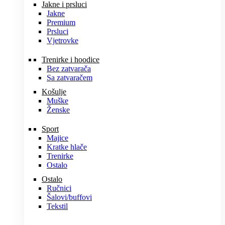
Jakne i prsluci
Jakne
Premium
Prsluci
Vjetrovke
Trenirke i hoodice
Bez zatvarača
Sa zatvaračem
Košulje
Muške
Ženske
Sport
Majice
Kratke hlače
Trenirke
Ostalo
Ostalo
Ručnici
Šalovi/buffovi
Tekstil