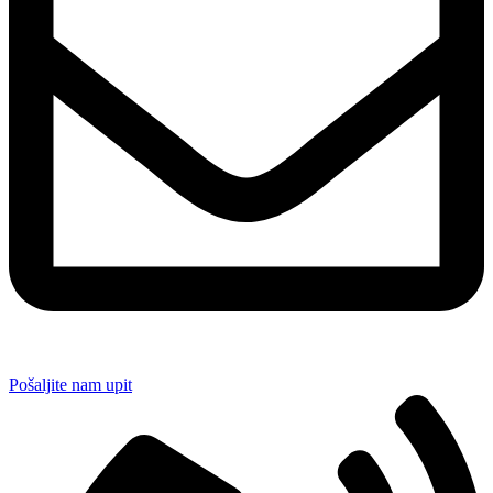
Pošaljite nam upit