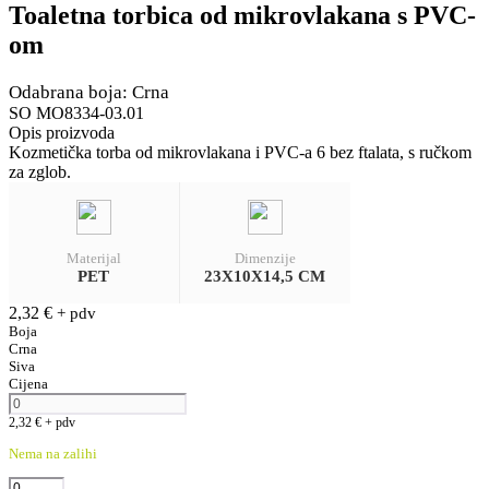
Toaletna torbica od mikrovlakana s PVC-
om
Odabrana boja: Crna
SO MO8334-03.01
Opis proizvoda
Kozmetička torba od mikrovlakana i PVC-a 6 bez ftalata, s ručkom
za zglob.
Materijal
Dimenzije
PET
23X10X14,5 CM
2,32
€
+ pdv
Boja
Crna
Siva
Cijena
2,32
€
+ pdv
Nema na zalihi