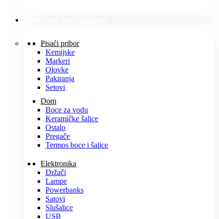
PROMO MATERIJALI
Pisaći pribor
Kemijske
Markeri
Olovke
Pakiranja
Setovi
Dom
Boce za vodu
Keramičke šalice
Ostalo
Pregače
Termos boce i šalice
Elektronika
Držači
Lampe
Powerbanks
Satovi
Slušalice
USB