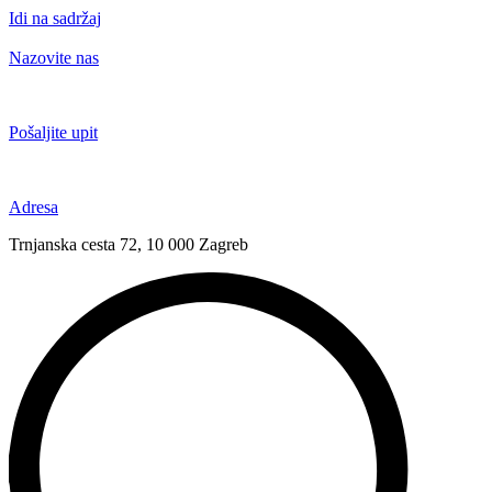
Idi na sadržaj
Nazovite nas
+385 91 6673 789
Pošaljite upit
novival@novival.hr
Adresa
Trnjanska cesta 72, 10 000 Zagreb