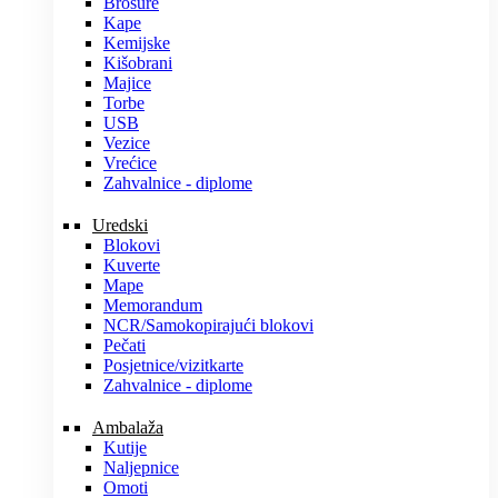
Brošure
Kape
Kemijske
Kišobrani
Majice
Torbe
USB
Vezice
Vrećice
Zahvalnice - diplome
Uredski
Blokovi
Kuverte
Mape
Memorandum
NCR/Samokopirajući blokovi
Pečati
Posjetnice/vizitkarte
Zahvalnice - diplome
Ambalaža
Kutije
Naljepnice
Omoti