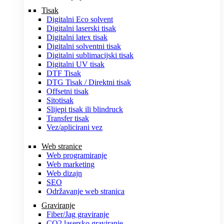
Tisak
Digitalni Eco solvent
Digitalni laserski tisak
Digitalni latex tisak
Digitalni solventni tisak
Digitalni sublimacijski tisak
Digitalni UV tisak
DTF Tisak
DTG Tisak / Direktni tisak
Offsetni tisak
Sitotisak
Slijepi tisak ili blindruck
Transfer tisak
Vez/aplicirani vez
Web stranice
Web programiranje
Web marketing
Web dizajn
SEO
Održavanje web stranica
Graviranje
Fiber/Jag graviranje
CO2 lasersko graviranje