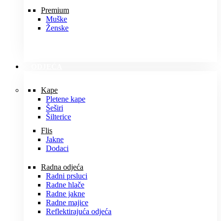
Premium
Muške
Ženske
ODJEĆA
Kape
Pletene kape
Šeširi
Šilterice
Flis
Jakne
Dodaci
Radna odjeća
Radni prsluci
Radne hlače
Radne jakne
Radne majice
Reflektirajuća odjeća