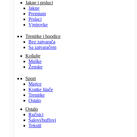
Jakne i prsluci
Jakne
Premium
Prsluci
Vjetrovke
Trenirke i hoodice
Bez zatvarača
Sa zatvaračem
Košulje
Muške
Ženske
Sport
Majice
Kratke hlače
Trenirke
Ostalo
Ostalo
Ručnici
Šalovi/buffovi
Tekstil