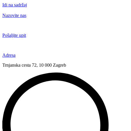
Idi na sadržaj
Nazovite nas
+385 91 6673 789
Pošaljite upit
novival@novival.hr
Adresa
Trnjanska cesta 72, 10 000 Zagreb