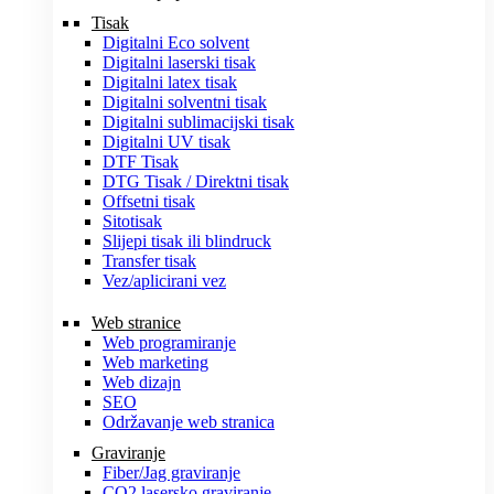
Tisak
Digitalni Eco solvent
Digitalni laserski tisak
Digitalni latex tisak
Digitalni solventni tisak
Digitalni sublimacijski tisak
Digitalni UV tisak
DTF Tisak
DTG Tisak / Direktni tisak
Offsetni tisak
Sitotisak
Slijepi tisak ili blindruck
Transfer tisak
Vez/aplicirani vez
Web stranice
Web programiranje
Web marketing
Web dizajn
SEO
Održavanje web stranica
Graviranje
Fiber/Jag graviranje
CO2 lasersko graviranje