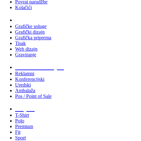
Povrat narudžbe
Kolačići
Usluge
Grafičke usluge
Grafički dizajn
Grafička priprema
Tisak
Web dizajn
Graviranje
Tiskani materijali
Reklamni
Konferencijski
Uredski
Ambalaža
Pos / Point of Sale
Majice
T-Shirt
Polo
Premium
Fit
Sport