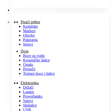
PROMO MATERIJALI
Pisaći pribor
Kemijske
Markeri
Olovke
Pakiranja
Setovi
Dom
Boce za vodu
Keramičke šalice
Ostalo
Pregače
Termos boce i šalice
Elektronika
Držači
Lampe
Powerbanks
Satovi
Slušalice
USB