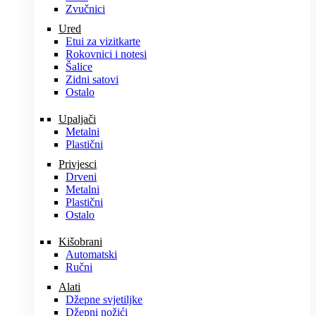
Zvučnici
Ured
Etui za vizitkarte
Rokovnici i notesi
Šalice
Zidni satovi
Ostalo
Upaljači
Metalni
Plastični
Privjesci
Drveni
Metalni
Plastični
Ostalo
Kišobrani
Automatski
Ručni
Alati
Džepne svjetiljke
Džepni nožići