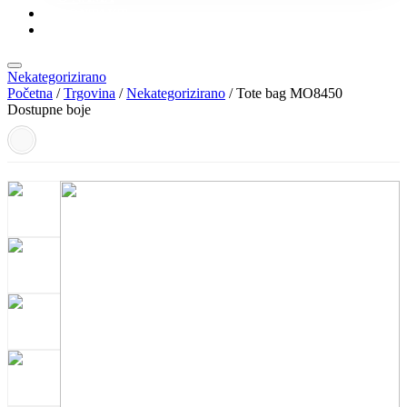
KONTAKT
KATALOZI
Nekategorizirano
Početna
/
Trgovina
/
Nekategorizirano
/ Tote bag MO8450
Dostupne boje