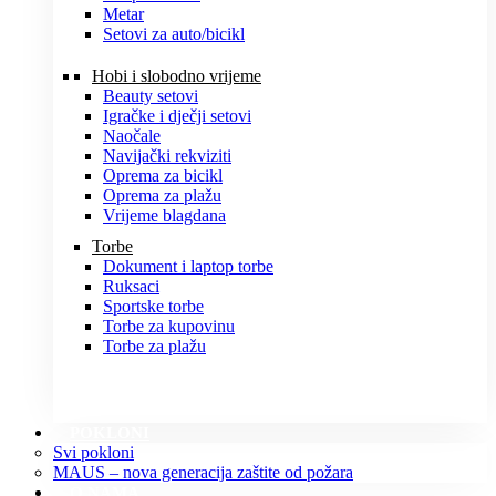
Metar
Setovi za auto/bicikl
Hobi i slobodno vrijeme
Beauty setovi
Igračke i dječji setovi
Naočale
Navijački rekviziti
Oprema za bicikl
Oprema za plažu
Vrijeme blagdana
Torbe
Dokument i laptop torbe
Ruksaci
Sportske torbe
Torbe za kupovinu
Torbe za plažu
POKLONI
Svi pokloni
MAUS – nova generacija zaštite od požara
O NAMA