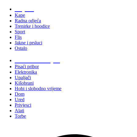
Odjeća
Kape
Radna odjeća
Trenirke i hoodice
Sport
Flis
Jakne i prsluci
Ostalo
Promo materijali
Pisaći pribor
Elektronika
Upaljači
Kišobrani
Hobi i slobodno vrijeme
Dom
Ured
Privjesci
Alati
Torbe