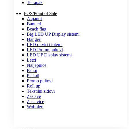
Tetrapak
POS/Point of Sale
A-panoi
Banneri
Beach flag
Big LED UP Display sistemi
Hangeri
LED okviri i totemi
LED Promo pultevi
LED UP Display sistemi
Letci
Naljepnice
Panoi
Plakati
Promo pultovi
Roll up
Tekstilni zidovi
Zastave
Zastavice
Wobbleri