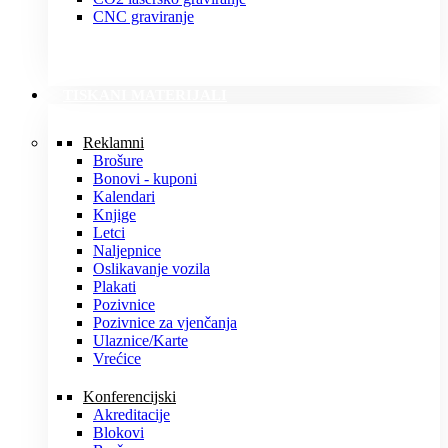
CNC graviranje
TISKANI MATERIJALI
Reklamni
Brošure
Bonovi - kuponi
Kalendari
Knjige
Letci
Naljepnice
Oslikavanje vozila
Plakati
Pozivnice
Pozivnice za vjenčanja
Ulaznice/Karte
Vrećice
Konferencijski
Akreditacije
Blokovi