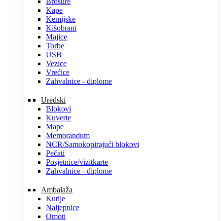
Brošure
Kape
Kemijske
Kišobrani
Majice
Torbe
USB
Vezice
Vrećice
Zahvalnice - diplome
Uredski
Blokovi
Kuverte
Mape
Memorandum
NCR/Samokopirajući blokovi
Pečati
Posjetnice/vizitkarte
Zahvalnice - diplome
Ambalaža
Kutije
Naljepnice
Omoti