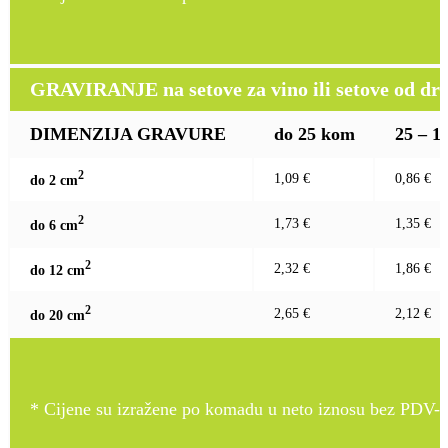
GRAVIRANJE na setove za vino ili setove od drv
DIMENZIJA GRAVURE
do 25 kom
25 – 1
2
1,09 €
0,86 €
do 2 c
m
2
1,73 €
1,35 €
do 6 c
m
2
2,32 €
1,86 €
do 12 c
m
2
2,65 €
2,12 €
do 20 c
m
* Cijene su izražene po komadu u neto iznosu bez PDV-a