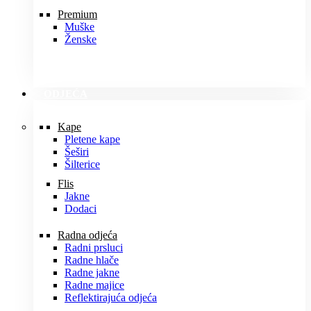
Premium
Muške
Ženske
ODJEĆA
Kape
Pletene kape
Šeširi
Šilterice
Flis
Jakne
Dodaci
Radna odjeća
Radni prsluci
Radne hlače
Radne jakne
Radne majice
Reflektirajuća odjeća