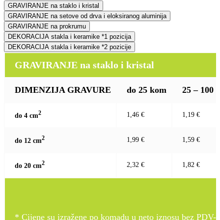
GRAVIRANJE na staklo i kristal
GRAVIRANJE na setove od drva i eloksiranog aluminija
GRAVIRANJE na prokrumu
DEKORACIJA stakla i keramike *1 pozicija
DEKORACIJA stakla i keramike *2 pozicije
GRAVIRANJE na staklo i kristal
DIMENZIJA GRAVURE
do 25 kom
25 – 100
2
1,46 €
1,19 €
do 4 c
m
2
1,99 €
1,59 €
do 12 c
m
2
2,32 €
1,82 €
do 20 c
m
* Cijene su izražene po komadu u neto iznosu bez PDV-a