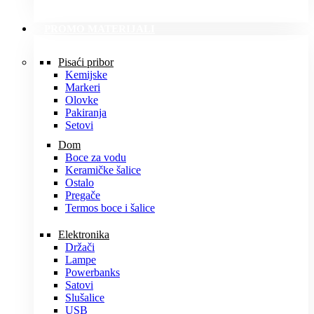
PROMO MATERIJALI
Pisaći pribor
Kemijske
Markeri
Olovke
Pakiranja
Setovi
Dom
Boce za vodu
Keramičke šalice
Ostalo
Pregače
Termos boce i šalice
Elektronika
Držači
Lampe
Powerbanks
Satovi
Slušalice
USB