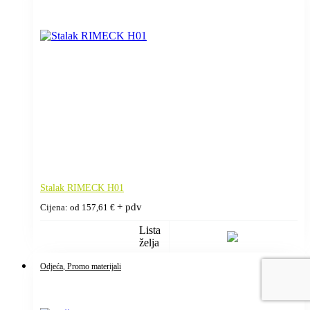
Stalak RIMECK H01
+ pdv
Cijena: od
157,61
€
Lista
želja
Odjeća
, Promo materijali