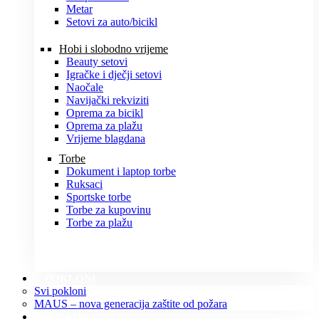
Metar
Setovi za auto/bicikl
Hobi i slobodno vrijeme
Beauty setovi
Igračke i dječji setovi
Naočale
Navijački rekviziti
Oprema za bicikl
Oprema za plažu
Vrijeme blagdana
Torbe
Dokument i laptop torbe
Ruksaci
Sportske torbe
Torbe za kupovinu
Torbe za plažu
POKLONI
Svi pokloni
MAUS – nova generacija zaštite od požara
O NAMA