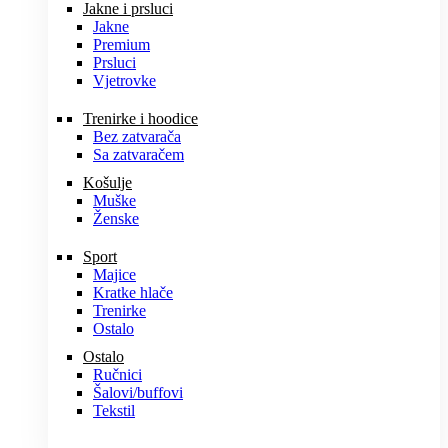
Jakne i prsluci
Jakne
Premium
Prsluci
Vjetrovke
Trenirke i hoodice
Bez zatvarača
Sa zatvaračem
Košulje
Muške
Ženske
Sport
Majice
Kratke hlače
Trenirke
Ostalo
Ostalo
Ručnici
Šalovi/buffovi
Tekstil