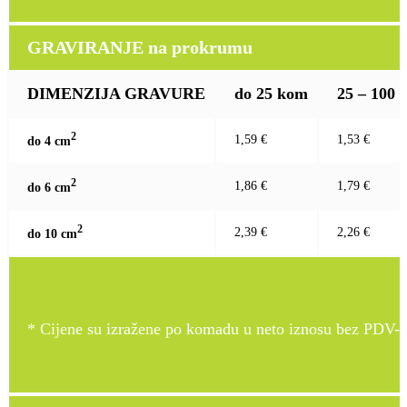
GRAVIRANJE na prokrumu
DIMENZIJA GRAVURE
do 25 kom
25 – 100
2
1,59 €
1,53 €
do 4 c
m
2
1,86 €
1,79 €
do 6 c
m
2
2,39 €
2,26 €
do 10 c
m
* Cijene su izražene po komadu u neto iznosu bez PDV-a