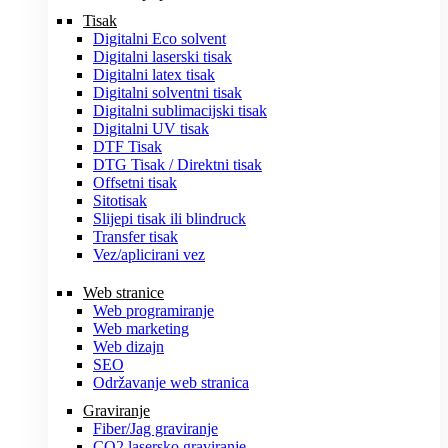
Tisak
Digitalni Eco solvent
Digitalni laserski tisak
Digitalni latex tisak
Digitalni solventni tisak
Digitalni sublimacijski tisak
Digitalni UV tisak
DTF Tisak
DTG Tisak / Direktni tisak
Offsetni tisak
Sitotisak
Slijepi tisak ili blindruck
Transfer tisak
Vez/aplicirani vez
Web stranice
Web programiranje
Web marketing
Web dizajn
SEO
Održavanje web stranica
Graviranje
Fiber/Jag graviranje
CO2 lasersko graviranje