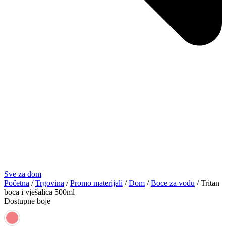
Sve za dom
Početna
/
Trgovina
/
Promo materijali
/
Dom
/
Boce za vodu
/ Tritan
boca i vješalica 500ml
Dostupne boje