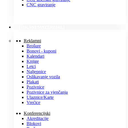
CNC graviranje
TISKANI MATERIJALI
Reklamni
Brošure
Bonovi - kuponi
Kalendari
Knjige
Letci
Naljepnice
Oslikavanje vozila
Plakati
Pozivnice
Pozivnice za vjenčanja
Ulaznice/Karte
Vrećice
Konferencijski
Akreditacije
Blokovi