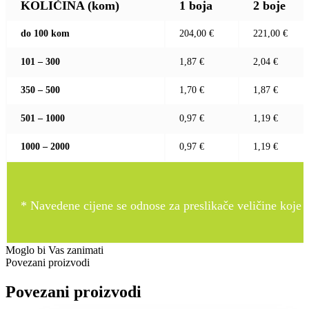
KOLIČINA (kom)
1 boja
2 boje
do 100 kom
204,00 €
221,00 €
101 – 300
1,87 €
2,04 €
350 – 500
1,70 €
1,87 €
501 – 1000
0,97 €
1,19 €
1000 – 2000
0,97 €
1,19 €
* Navedene cijene se odnose za preslikače veličine koje pr
Moglo bi Vas zanimati
Povezani proizvodi
Povezani proizvodi