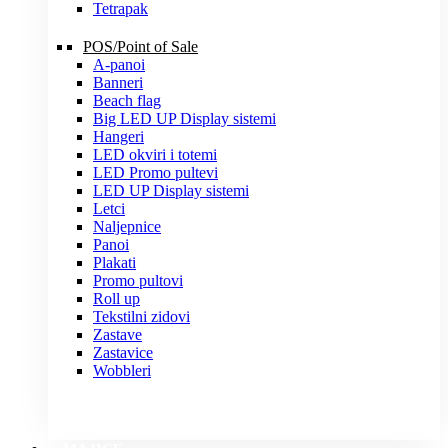
Tetrapak
POS/Point of Sale
A-panoi
Banneri
Beach flag
Big LED UP Display sistemi
Hangeri
LED okviri i totemi
LED Promo pultevi
LED UP Display sistemi
Letci
Naljepnice
Panoi
Plakati
Promo pultovi
Roll up
Tekstilni zidovi
Zastave
Zastavice
Wobbleri