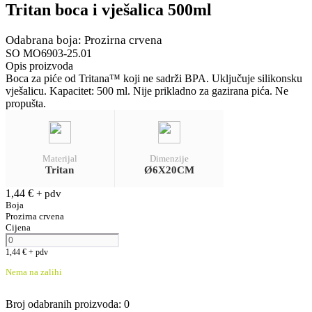
Tritan boca i vješalica 500ml
Odabrana boja: Prozirna crvena
SO MO6903-25.01
Opis proizvoda
Boca za piće od Tritana™ koji ne sadrži BPA. Uključuje silikonsku
vješalicu. Kapacitet: 500 ml. Nije prikladno za gazirana pića. Ne
propušta.
Materijal
Dimenzije
Tritan
Ø6X20CM
1,44
€
+ pdv
Boja
Prozirna crvena
Cijena
1,44
€
+ pdv
Nema na zalihi
Broj odabranih proizvoda
:
0