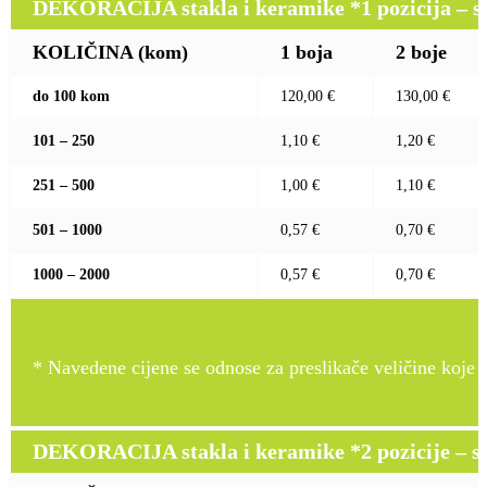
DEKORACIJA stakla i keramike *1 pozicija – sito
KOLIČINA (kom)
1 boja
2 boje
do 100 kom
120,00 €
130,00 €
101 – 250
1,10 €
1,20 €
251 – 500
1,00 €
1,10 €
501 – 1000
0,57 €
0,70 €
1000 – 2000
0,57 €
0,70 €
* Navedene cijene se odnose za preslikače veličine koje pr
DEKORACIJA stakla i keramike *2 pozicije – sito 