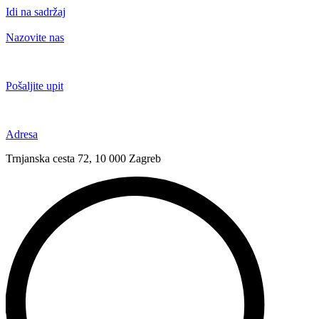
Idi na sadržaj
Nazovite nas
+385 91 6673 789
Pošaljite upit
novival@novival.hr
Adresa
Trnjanska cesta 72, 10 000 Zagreb