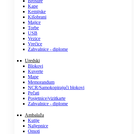
Brošure
Kape
Kemijske
Kišobrani
Majice
Torbe
USB
Vezice
Vrećice
Zahvalnice - diplome
Uredski
Blokovi
Kuverte
Mape
Memorandum
NCR/Samokopirajući blokovi
Pečati
Posjetnice/vizitkarte
Zahvalnice - diplome
Ambalaža
Kutije
Naljepnice
Omoti