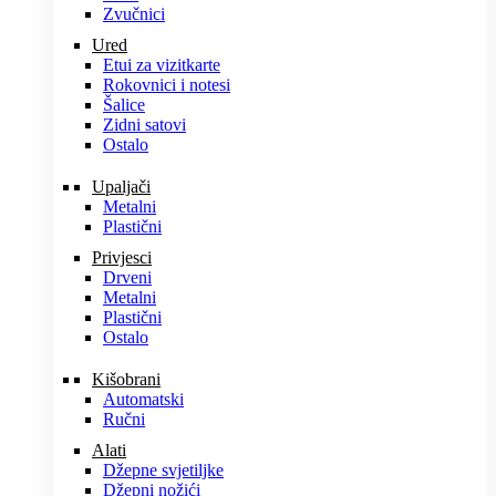
Zvučnici
Ured
Etui za vizitkarte
Rokovnici i notesi
Šalice
Zidni satovi
Ostalo
Upaljači
Metalni
Plastični
Privjesci
Drveni
Metalni
Plastični
Ostalo
Kišobrani
Automatski
Ručni
Alati
Džepne svjetiljke
Džepni nožići