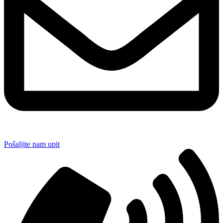
Pošaljite nam upit