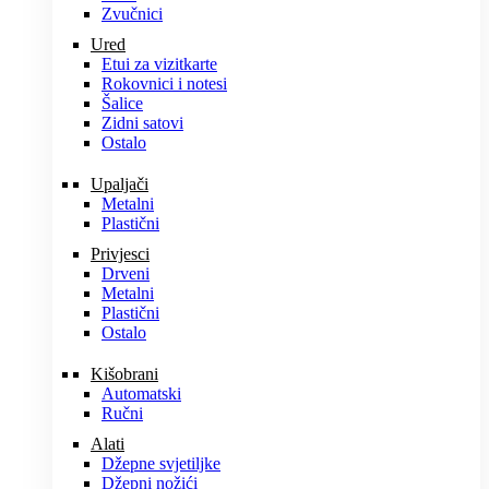
Zvučnici
Ured
Etui za vizitkarte
Rokovnici i notesi
Šalice
Zidni satovi
Ostalo
Upaljači
Metalni
Plastični
Privjesci
Drveni
Metalni
Plastični
Ostalo
Kišobrani
Automatski
Ručni
Alati
Džepne svjetiljke
Džepni nožići