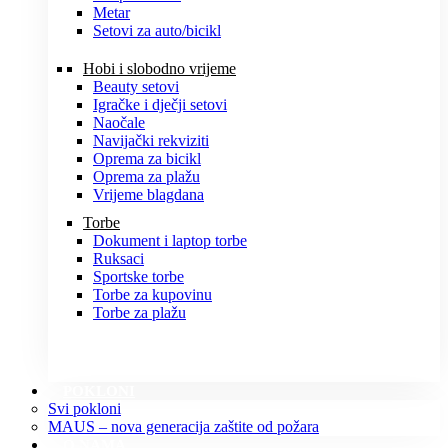
Metar
Setovi za auto/bicikl
Hobi i slobodno vrijeme
Beauty setovi
Igračke i dječji setovi
Naočale
Navijački rekviziti
Oprema za bicikl
Oprema za plažu
Vrijeme blagdana
Torbe
Dokument i laptop torbe
Ruksaci
Sportske torbe
Torbe za kupovinu
Torbe za plažu
POKLONI
Svi pokloni
MAUS – nova generacija zaštite od požara
O NAMA