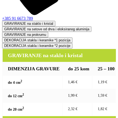
+385 91 6673 789
GRAVIRANJE na staklo i kristal
GRAVIRANJE na setove od drva i eloksiranog aluminija
GRAVIRANJE na prokrumu
DEKORACIJA stakla i keramike *1 pozicija
DEKORACIJA stakla i keramike *2 pozicije
GRAVIRANJE na staklo i kristal
DIMENZIJA GRAVURE
do 25 kom
25 – 100
2
1,46 €
1,19 €
do 4 c
m
2
1,99 €
1,59 €
do 12 c
m
2
2,32 €
1,82 €
do 20 c
m