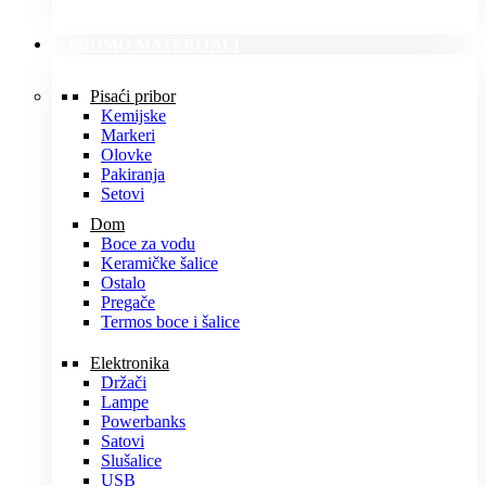
PROMO MATERIJALI
Pisaći pribor
Kemijske
Markeri
Olovke
Pakiranja
Setovi
Dom
Boce za vodu
Keramičke šalice
Ostalo
Pregače
Termos boce i šalice
Elektronika
Držači
Lampe
Powerbanks
Satovi
Slušalice
USB