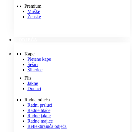
Premium
Muške
Ženske
ODJEĆA
Kape
Pletene kape
Šeširi
Šilterice
Flis
Jakne
Dodaci
Radna odjeća
Radni prsluci
Radne hlače
Radne jakne
Radne majice
Reflektirajuća odjeća