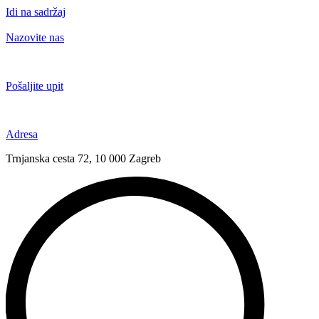
Idi na sadržaj
Nazovite nas
+385 91 6673 789
Pošaljite upit
novival@novival.hr
Adresa
Trnjanska cesta 72, 10 000 Zagreb