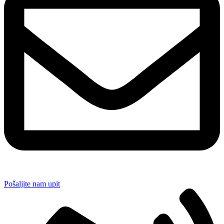
Pošaljite nam upit