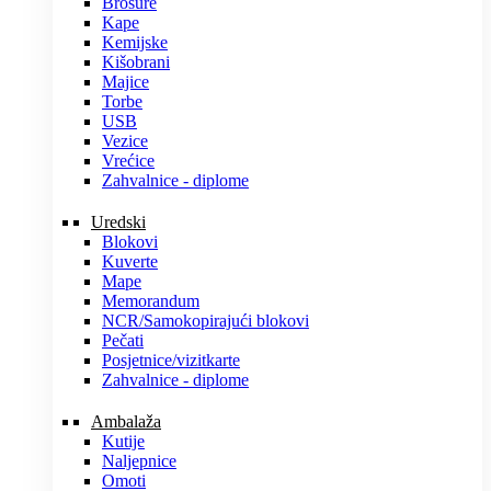
Brošure
Kape
Kemijske
Kišobrani
Majice
Torbe
USB
Vezice
Vrećice
Zahvalnice - diplome
Uredski
Blokovi
Kuverte
Mape
Memorandum
NCR/Samokopirajući blokovi
Pečati
Posjetnice/vizitkarte
Zahvalnice - diplome
Ambalaža
Kutije
Naljepnice
Omoti