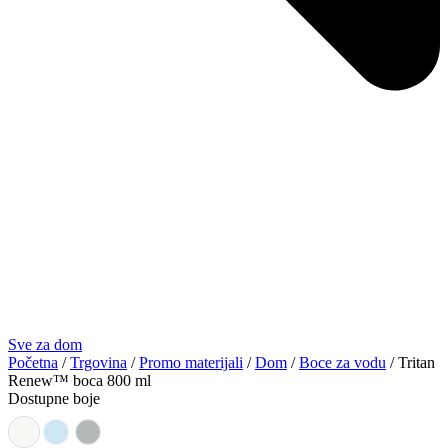
Sve za dom
Početna
/
Trgovina
/
Promo materijali
/
Dom
/
Boce za vodu
/ Tritan
Renew™ boca 800 ml
Dostupne boje