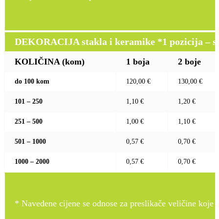
DEKORACIJA stakla i keramike *1 pozicija – sito
KOLIČINA (kom)
1 boja
2 boje
do 100 kom
120,00 €
130,00 €
101 – 250
1,10 €
1,20 €
251 – 500
1,00 €
1,10 €
501 – 1000
0,57 €
0,70 €
1000 – 2000
0,57 €
0,70 €
* Navedene cijene se odnose za preslikače veličine koje pr