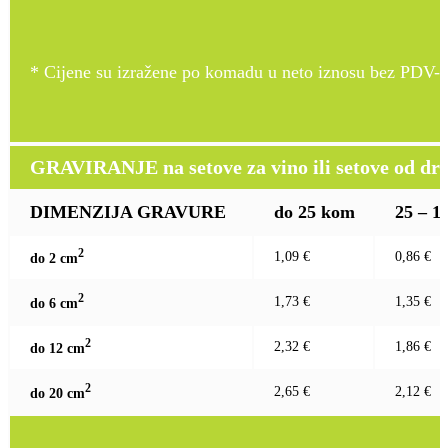
* Cijene su izražene po komadu u neto iznosu bez PDV-a
GRAVIRANJE na setove za vino ili setove od drv
DIMENZIJA GRAVURE
do 25 kom
25 – 1
2
1,09 €
0,86 €
do 2 c
m
2
1,73 €
1,35 €
do 6 c
m
2
2,32 €
1,86 €
do 12 c
m
2
2,65 €
2,12 €
do 20 c
m