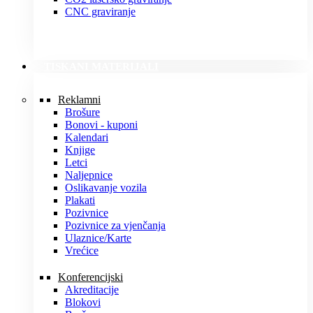
CNC graviranje
TISKANI MATERIJALI
Reklamni
Brošure
Bonovi - kuponi
Kalendari
Knjige
Letci
Naljepnice
Oslikavanje vozila
Plakati
Pozivnice
Pozivnice za vjenčanja
Ulaznice/Karte
Vrećice
Konferencijski
Akreditacije
Blokovi