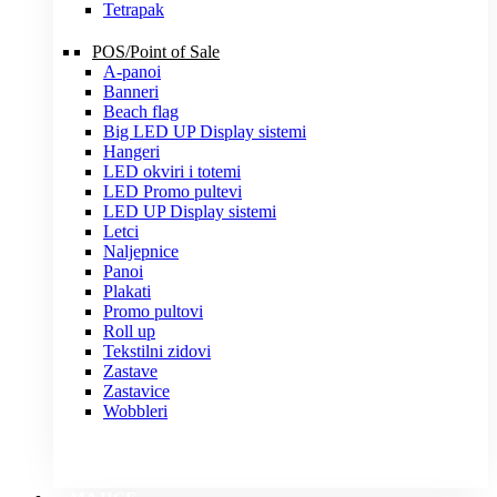
Tetrapak
POS/Point of Sale
A-panoi
Banneri
Beach flag
Big LED UP Display sistemi
Hangeri
LED okviri i totemi
LED Promo pultevi
LED UP Display sistemi
Letci
Naljepnice
Panoi
Plakati
Promo pultovi
Roll up
Tekstilni zidovi
Zastave
Zastavice
Wobbleri