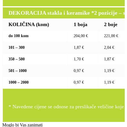
DEKORACIJA stakla i keramike *2 pozicije – sito 
KOLIČINA (kom)
1 boja
2 boje
do 100 kom
204,00 €
221,00 €
101 – 300
1,87 €
2,04 €
350 – 500
1,70 €
1,87 €
501 – 1000
0,97 €
1,19 €
1000 – 2000
0,97 €
1,19 €
* Navedene cijene se odnose za preslikače veličine koje pr
Moglo bi Vas zanimati