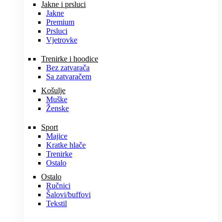
Jakne i prsluci
Jakne
Premium
Prsluci
Vjetrovke
Trenirke i hoodice
Bez zatvarača
Sa zatvaračem
Košulje
Muške
Ženske
Sport
Majice
Kratke hlače
Trenirke
Ostalo
Ostalo
Ručnici
Šalovi/buffovi
Tekstil