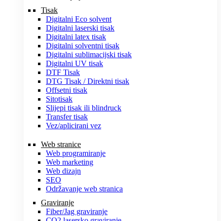
Tisak
Digitalni Eco solvent
Digitalni laserski tisak
Digitalni latex tisak
Digitalni solventni tisak
Digitalni sublimacijski tisak
Digitalni UV tisak
DTF Tisak
DTG Tisak / Direktni tisak
Offsetni tisak
Sitotisak
Slijepi tisak ili blindruck
Transfer tisak
Vez/aplicirani vez
Web stranice
Web programiranje
Web marketing
Web dizajn
SEO
Održavanje web stranica
Graviranje
Fiber/Jag graviranje
CO2 lasersko graviranje