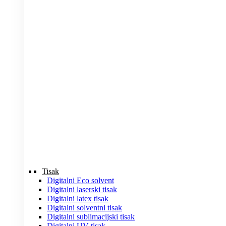
Tisak
Digitalni Eco solvent
Digitalni laserski tisak
Digitalni latex tisak
Digitalni solventni tisak
Digitalni sublimacijski tisak
Digitalni UV tisak