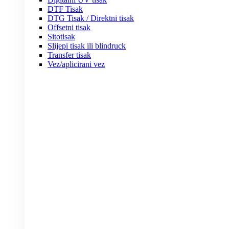
DTF Tisak
DTG Tisak / Direktni tisak
Offsetni tisak
Sitotisak
Slijepi tisak ili blindruck
Transfer tisak
Vez/aplicirani vez