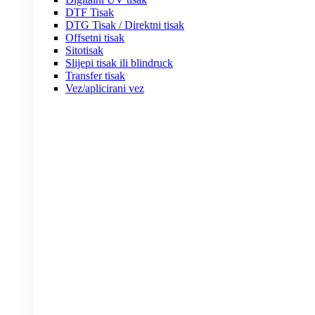
DTF Tisak
DTG Tisak / Direktni tisak
Offsetni tisak
Sitotisak
Slijepi tisak ili blindruck
Transfer tisak
Vez/aplicirani vez