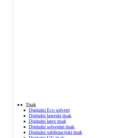
Tisak
Digitalni Eco solvent
Digitalni laserski tisak
Digitalni latex tisak
Digitalni solventni tisak
Digitalni sublimacijski tisak
Digitalni UV tisak