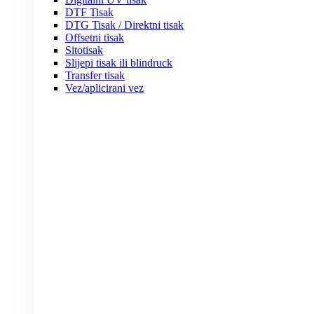
DTF Tisak
DTG Tisak / Direktni tisak
Offsetni tisak
Sitotisak
Slijepi tisak ili blindruck
Transfer tisak
Vez/aplicirani vez