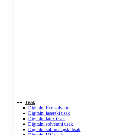
Tisak
Digitalni Eco solvent
Digitalni laserski tisak
Digitalni latex tisak
Digitalni solventni tisak
Digitalni sublimacijski tisak
Digitalni UV tisak