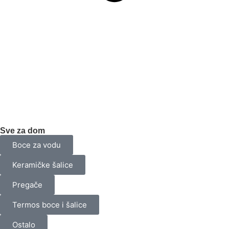
Sve za dom
Boce za vodu
Keramičke šalice
Pregače
Termos boce i šalice
Ostalo