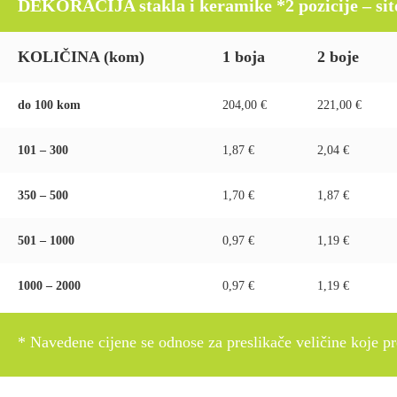
DEKORACIJA stakla i keramike *2 pozicije – sito p
KOLIČINA (kom)
1 boja
2 boje
do 100 kom
204,00 €
221,00 €
101 – 300
1,87 €
2,04 €
350 – 500
1,70 €
1,87 €
501 – 1000
0,97 €
1,19 €
1000 – 2000
0,97 €
1,19 €
* Navedene cijene se odnose za preslikače veličine koje pre