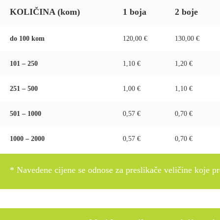
KOLIČINA (kom)
1 boja
2 boje
do 100 kom
120,00 €
130,00 €
101 – 250
1,10 €
1,20 €
251 – 500
1,00 €
1,10 €
501 – 1000
0,57 €
0,70 €
1000 – 2000
0,57 €
0,70 €
* Navedene cijene se odnose za preslikače veličine koje pre