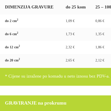
DIMENZIJA GRAVURE
do 25 kom
25 – 10
2
do 2 c
m
1,09 €
0,86 €
2
do 6 c
m
1,73 €
1,35 €
2
do 12 c
m
2,32 €
1,86 €
2
do 20 c
m
2,65 €
2,12 €
* Cijene su izražene po komadu u neto iznosu bez PDV-a.
GRAVIRANJE na prokrumu