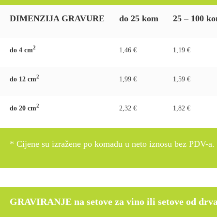
DIMENZIJA GRAVURE
do 25 kom
25 – 100 k
2
do 4 c
m
1,46 €
1,19 €
2
do 12 c
m
1,99 €
1,59 €
2
do 20 c
m
2,32 €
1,82 €
* Cijene su izražene po komadu u neto iznosu bez PDV-a.
GRAVIRANJE na setove za vino ili setove od drva