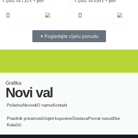
+ pdv
+ pdv
Cijena: od
1,42
€
Cijena: od
4,00
€
Pogledajte cijelu ponudu
Grafika
Novi val
Početna
Novosti
O nama
Kontakt
Pravilnik privatnosti
Uvjeti kupovine
Dostava
Povrat narudžbe
Kolačići