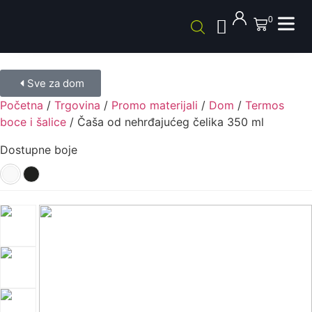
0
Sve za dom
Početna
/
Trgovina
/
Promo materijali
/
Dom
/
Termos
boce i šalice
/ Čaša od nehrđajućeg čelika 350 ml
Dostupne boje