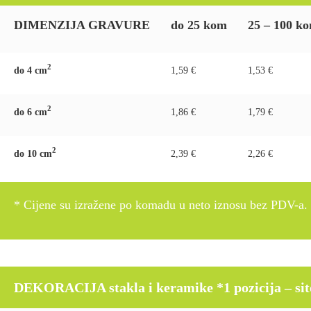
DIMENZIJA GRAVURE
do 25 kom
25 – 100 k
2
do 4 c
m
1,59 €
1,53 €
2
do 6 c
m
1,86 €
1,79 €
2
do 10 c
m
2,39 €
2,26 €
* Cijene su izražene po komadu u neto iznosu bez PDV-a.
DEKORACIJA stakla i keramike *1 pozicija – sito p