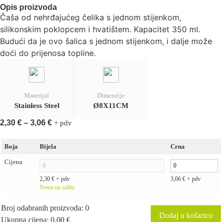
Opis proizvoda
Čaša od nehrđajućeg čelika s jednom stijenkom,
silikonskim poklopcem i hvatištem. Kapacitet 350 ml.
Budući da je ovo šalica s jednom stijenkom, i dalje može
doći do prijenosa topline.
Materijal
Dimenzije
Stainless Steel
Ø8X11CM
2,30
€
–
3,06
€
+ pdv
Boja
Bijela
Crna
Cijena
2,30
€
+ pdv
3,06
€
+ pdv
Nema na zalihi
Broj odabranih proizvoda
:
0
Dodaj u košaricu
Ukupna cijena
:
0,00 €