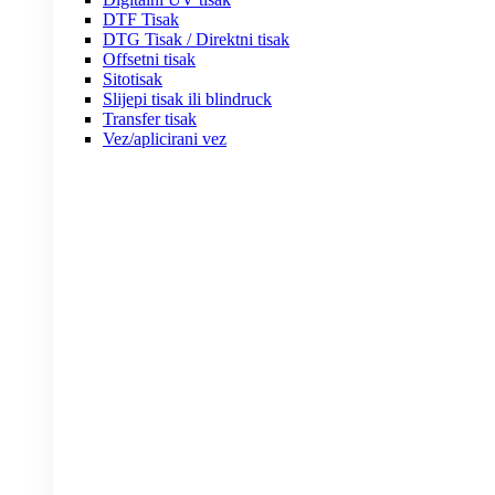
DTF Tisak
DTG Tisak / Direktni tisak
Offsetni tisak
Sitotisak
Slijepi tisak ili blindruck
Transfer tisak
Vez/aplicirani vez