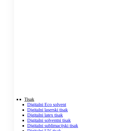
Tisak
Digitalni Eco solvent
Digitalni laserski tisak
Digitalni latex tisak
Digitalni solventni tisak
Digitalni sublimacijski tisak
Digitalni UV tisak