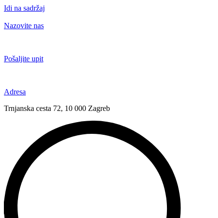
Idi na sadržaj
Nazovite nas
+385 91 6673 789
Pošaljite upit
novival@novival.hr
Adresa
Trnjanska cesta 72, 10 000 Zagreb