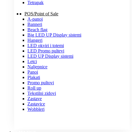
Tetrapak
POS/Point of Sale
A-panoi
Banneri
Beach flag
Big LED UP Display sistemi
Hangeri
LED okviri i totemi
LED Promo pultevi
LED UP Display sistemi
Letci
Naljepnice
Panoi
Plakati
Promo pultovi
Roll up
Tekstilni zidovi
Zastave
Zastavice
Wobbleri