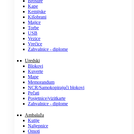
Brošure
Kape
Kemijske
Kišobrani
Majice
Torbe
USB
Vezice
Vrećice
Zahvalnice - diplome
Uredski
Blokovi
Kuverte
Mape
Memorandum
NCR/Samokopirajući blokovi
Pečati
Posjetnice/vizitkarte
Zahvalnice - diplome
Ambalaža
Kutije
Naljepnice
Omoti