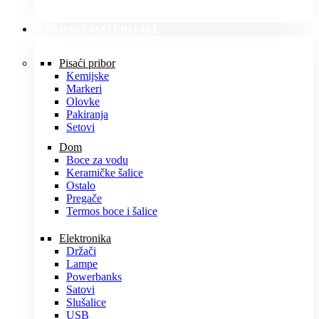
PROMO MATERIJALI
Pisaći pribor
Kemijske
Markeri
Olovke
Pakiranja
Setovi
Dom
Boce za vodu
Keramičke šalice
Ostalo
Pregače
Termos boce i šalice
Elektronika
Držači
Lampe
Powerbanks
Satovi
Slušalice
USB