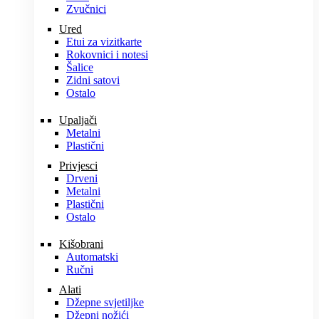
Zvučnici
Ured
Etui za vizitkarte
Rokovnici i notesi
Šalice
Zidni satovi
Ostalo
Upaljači
Metalni
Plastični
Privjesci
Drveni
Metalni
Plastični
Ostalo
Kišobrani
Automatski
Ručni
Alati
Džepne svjetiljke
Džepni nožići