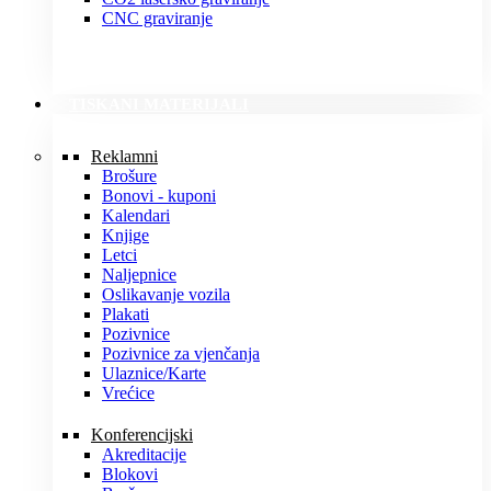
CNC graviranje
TISKANI MATERIJALI
Reklamni
Brošure
Bonovi - kuponi
Kalendari
Knjige
Letci
Naljepnice
Oslikavanje vozila
Plakati
Pozivnice
Pozivnice za vjenčanja
Ulaznice/Karte
Vrećice
Konferencijski
Akreditacije
Blokovi