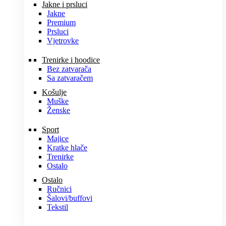
Jakne i prsluci
Jakne
Premium
Prsluci
Vjetrovke
Trenirke i hoodice
Bez zatvarača
Sa zatvaračem
Košulje
Muške
Ženske
Sport
Majice
Kratke hlače
Trenirke
Ostalo
Ostalo
Ručnici
Šalovi/buffovi
Tekstil