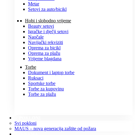
Metar
Setovi za auto/bicikl
Hobi i slobodno vrijeme
Beauty setovi
Igračke i dječji setovi
Naočale
Navijački rekviziti
Oprema za bicikl
Oprema za plažu
Vrijeme blagdana
Torbe
Dokument i laptop torbe
Ruksaci
Sportske torbe
Torbe za kupovinu
Torbe za plažu
POKLONI
Svi pokloni
MAUS – nova generacija zaštite od požara
O NAMA