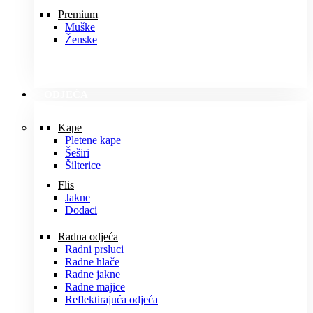
Premium
Muške
Ženske
ODJEĆA
Kape
Pletene kape
Šeširi
Šilterice
Flis
Jakne
Dodaci
Radna odjeća
Radni prsluci
Radne hlače
Radne jakne
Radne majice
Reflektirajuća odjeća