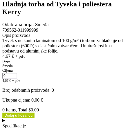
Hladnja torba od Tyveka i poliestera
Kerry
Odabrana boja: Smeđa
709562-011999999
Opis proizvoda
Tyvek s netkanim laminatom od 100 g/m² i torbom za hlađenje od
poliestera (600D) s elastičnim zatvaračem. Unutrašnjost ima
podstavu od aluminijske folije.
4,67
€
+ pdv
Boja
Smeđa
Cijena
4,67
€
+ pdv
Broj odabranih proizvoda
:
0
Ukupna cijena
:
0,00
€
0 Items, Total $0.00
Dodaj u košaricu
Specifikacije