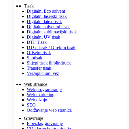
Tisak
Digitalni Eco solvent
Digitalni laserski tisak
Digitalni latex tisak
Digitalni solventni tisak
Digitalni sublimacijski tisak
Digitalni UV tisak
DTF Tisak
DTG Tisak / Direktni tisak
Offsetni tisak
Sitotisak
Slijepi tisak ili blindruck
Transfer tisak
Vez/aplicirani vez
Web stranice
Web programiranje
Web marketing
Web dizajn
SEO
Održavanje web stranica
Graviranje
Fiber/Jag graviranje
CO2 lasersko graviranje