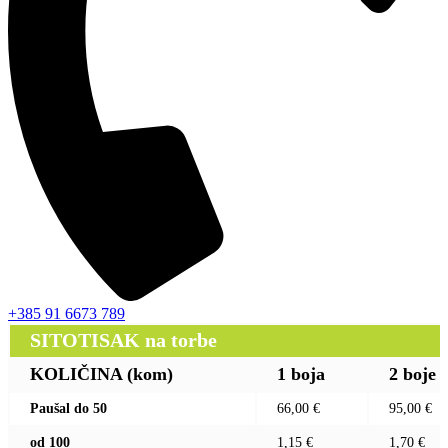
+385 91 6673 789
SITOTISAK na torbe
KOLIČINA (kom)
1 boja
2 boje
Paušal do 50
66,00 €
95,00 €
od 100
1,15 €
1,70 €