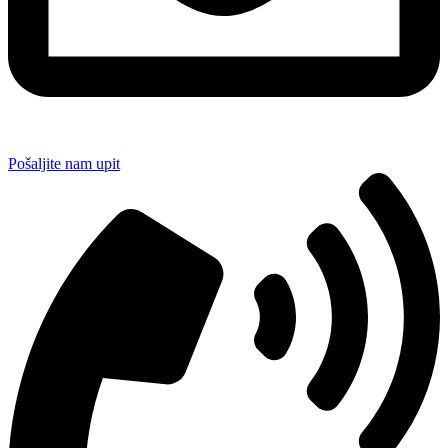
Pošaljite nam upit