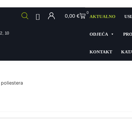
0
0,00
€
AKTUALNO
US
2, 10
ODJEĆA
PRO
KONTAKT
KAT
poliestera