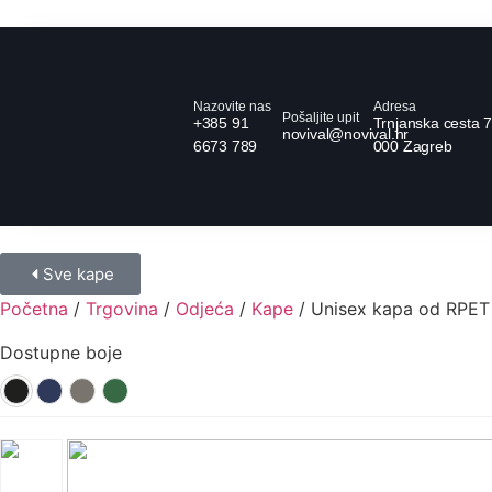
Nazovite nas
Adresa
Pošaljite upit
+385 91
Trnjanska cesta 7
novival@novival.hr
6673 789
000 Zagreb
Sve kape
Početna
/
Trgovina
/
Odjeća
/
Kape
/ Unisex kapa od RPET 
Dostupne boje