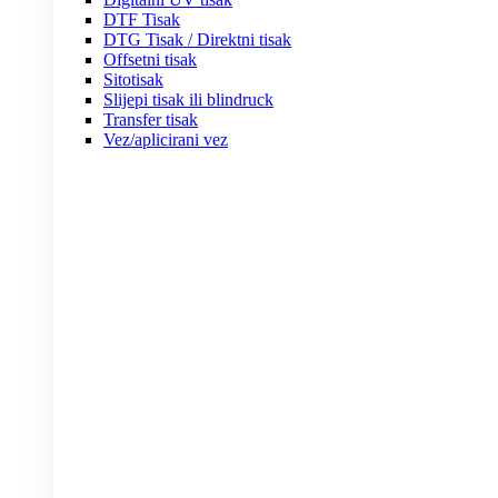
DTF Tisak
DTG Tisak / Direktni tisak
Offsetni tisak
Sitotisak
Slijepi tisak ili blindruck
Transfer tisak
Vez/aplicirani vez