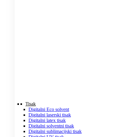
Tisak
Digitalni Eco solvent
Digitalni laserski tisak
Digitalni latex tisak
Digitalni solventni tisak
Digitalni sublimacijski tisak
Digitalni UV tisak