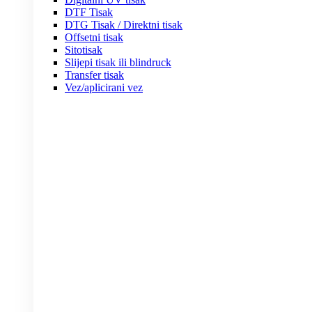
DTF Tisak
DTG Tisak / Direktni tisak
Offsetni tisak
Sitotisak
Slijepi tisak ili blindruck
Transfer tisak
Vez/aplicirani vez