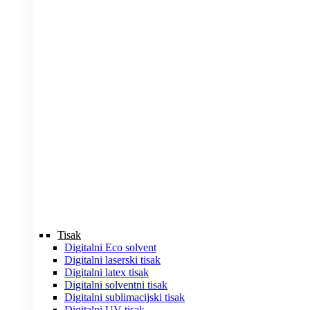
Tisak
Digitalni Eco solvent
Digitalni laserski tisak
Digitalni latex tisak
Digitalni solventni tisak
Digitalni sublimacijski tisak
Digitalni UV tisak