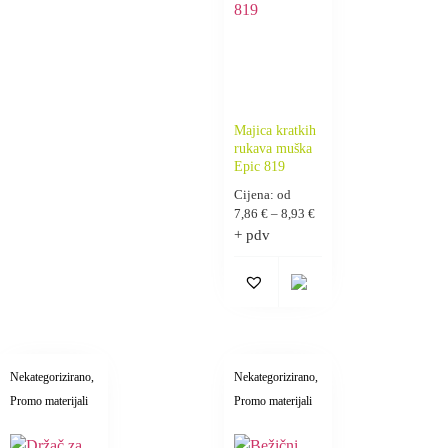
Majica kratkih
rukava muška
Epic 819
Cijena: od
7,86
€
–
8,93
€
+ pdv
Nekategorizirano
,
Nekategorizirano
,
Promo materijali
Promo materijali