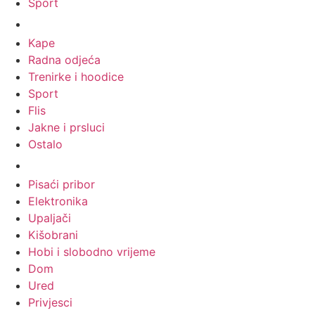
Sport
Odjeća
Kape
Radna odjeća
Trenirke i hoodice
Sport
Flis
Jakne i prsluci
Ostalo
Promo materijali
Pisaći pribor
Elektronika
Upaljači
Kišobrani
Hobi i slobodno vrijeme
Dom
Ured
Privjesci