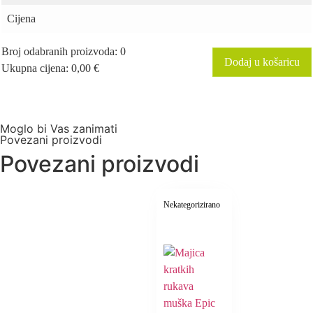
Cijena
Broj odabranih proizvoda
:
0
Dodaj u košaricu
Ukupna cijena
:
0,00
€
0
Items,
Total
$0.00
Moglo bi Vas zanimati
Povezani proizvodi
Povezani proizvodi
Nekategorizirano