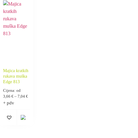
Majica kratkih
rukava muška
Edge 813
Cijena: od
3,66
€
–
7,04
€
+ pdv