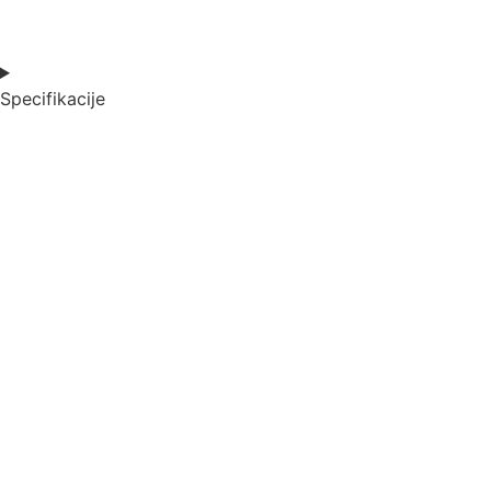
0
Items,
Total
$0.00
Specifikacije