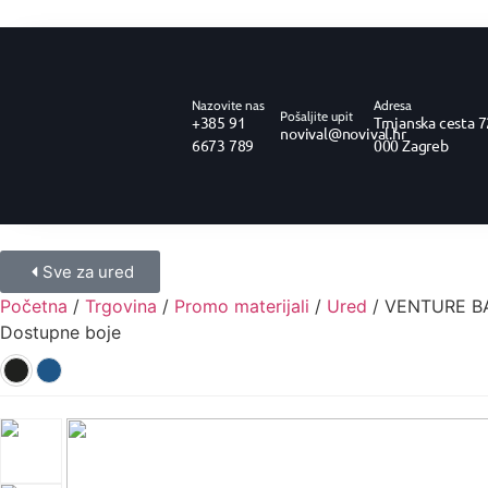
Nazovite nas
Adresa
Pošaljite upit
+385 91
Trnjanska cesta 7
novival@novival.hr
6673 789
000 Zagreb
Sve za ured
Početna
/
Trgovina
/
Promo materijali
/
Ured
/ VENTURE BAL
Dostupne boje