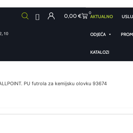
0
0,00
€
AKTUALNO
USLU
2, 10
ODJEĆA
PROMO
KATALOZI
LPOINT. PU futrola za kemijsku olovku 93674