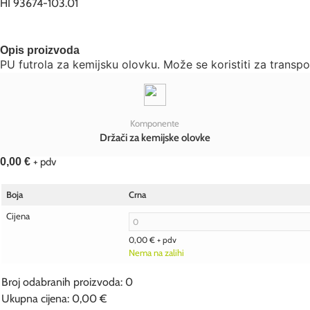
HI 93674-103.01
Opis proizvoda
PU futrola za kemijsku olovku. Može se koristiti za trans
Komponente
Držači za kemijske olovke
0,00
€
+ pdv
Boja
Crna
Cijena
0,00
€
+ pdv
Nema na zalihi
Broj odabranih proizvoda
:
0
Ukupna cijena
:
0,00
€