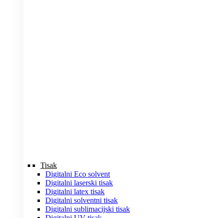
Tisak
Digitalni Eco solvent
Digitalni laserski tisak
Digitalni latex tisak
Digitalni solventni tisak
Digitalni sublimacijski tisak
Digitalni UV tisak