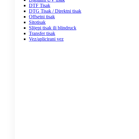
DTF Tisak
DTG Tisak / Direktni tisak
Offsetni tisak
Sitotisak
Slijepi tisak ili blindruck
Transfer tisak
Vez/aplicirani vez