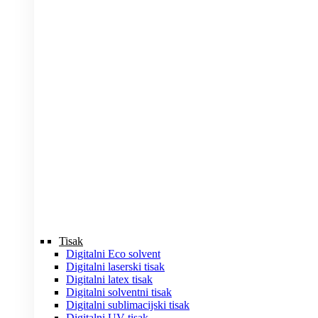
Tisak
Digitalni Eco solvent
Digitalni laserski tisak
Digitalni latex tisak
Digitalni solventni tisak
Digitalni sublimacijski tisak
Digitalni UV tisak