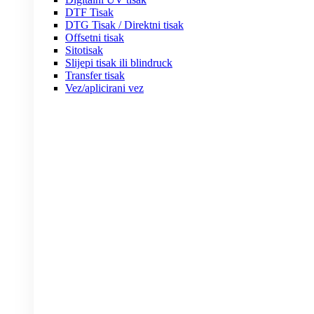
DTF Tisak
DTG Tisak / Direktni tisak
Offsetni tisak
Sitotisak
Slijepi tisak ili blindruck
Transfer tisak
Vez/aplicirani vez