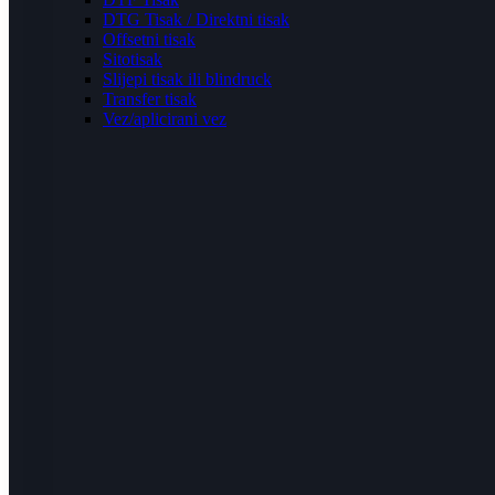
DTG Tisak / Direktni tisak
Offsetni tisak
Sitotisak
Slijepi tisak ili blindruck
Transfer tisak
Vez/aplicirani vez