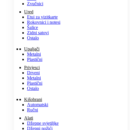
Zvučnici
Ured
Etui za vizitkarte
Rokovnici i notesi
Šalice
Zidni satovi
Ostalo
Upaljači
Metalni
Plastični
Privjesci
Drveni
Metalni
Plastični
Ostalo
Kišobrani
Automatski
Ručni
Alati
Džepne svjetiljke
Džepni nožići