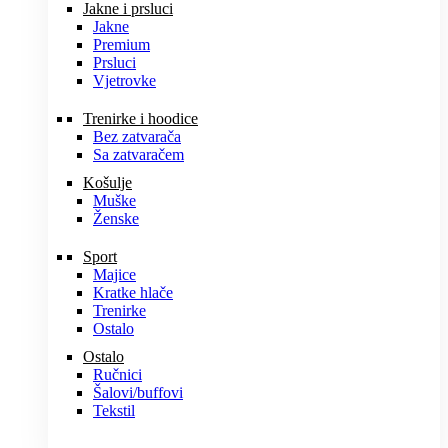
Jakne i prsluci
Jakne
Premium
Prsluci
Vjetrovke
Trenirke i hoodice
Bez zatvarača
Sa zatvaračem
Košulje
Muške
Ženske
Sport
Majice
Kratke hlače
Trenirke
Ostalo
Ostalo
Ručnici
Šalovi/buffovi
Tekstil