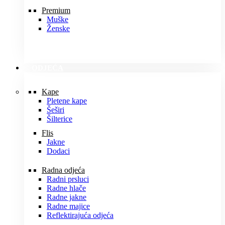
Premium
Muške
Ženske
ODJEĆA
Kape
Pletene kape
Šeširi
Šilterice
Flis
Jakne
Dodaci
Radna odjeća
Radni prsluci
Radne hlače
Radne jakne
Radne majice
Reflektirajuća odjeća