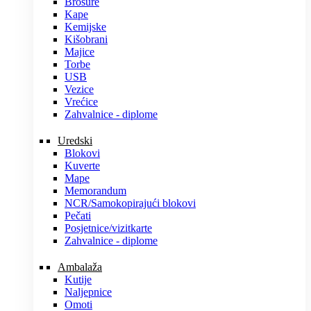
Brošure
Kape
Kemijske
Kišobrani
Majice
Torbe
USB
Vezice
Vrećice
Zahvalnice - diplome
Uredski
Blokovi
Kuverte
Mape
Memorandum
NCR/Samokopirajući blokovi
Pečati
Posjetnice/vizitkarte
Zahvalnice - diplome
Ambalaža
Kutije
Naljepnice
Omoti