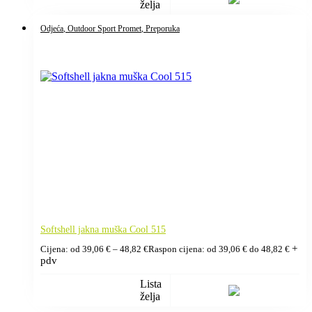
želja
Odjeća
, Outdoor Sport Promet
, Preporuka
Softshell jakna muška Cool 515
+
Cijena: od
39,06
€
–
48,82
€
Raspon cijena: od 39,06 € do 48,82 €
pdv
Lista
želja