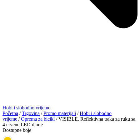
Hobi i slobodno vrijeme
Početna
/
Trgovina
/
Promo materijali
/
Hobi i slobodno
vrijeme
/
Oprema za bicikl
/ VISIBLE. Reflektivna traka za ruku sa
4 crvene LED diode
Dostupne boje