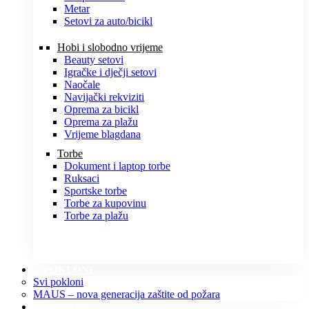
Metar
Setovi za auto/bicikl
Hobi i slobodno vrijeme
Beauty setovi
Igračke i dječji setovi
Naočale
Navijački rekviziti
Oprema za bicikl
Oprema za plažu
Vrijeme blagdana
Torbe
Dokument i laptop torbe
Ruksaci
Sportske torbe
Torbe za kupovinu
Torbe za plažu
POKLONI
Svi pokloni
MAUS – nova generacija zaštite od požara
O NAMA