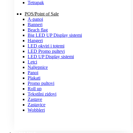
Tetrapak
POS/Point of Sale
A-panoi
Banneri
Beach flag
Big LED UP Display sistemi
Hangeri
LED okviri i totemi
LED Promo pultevi
LED UP Display sistemi
Letci
Naljepnice
Panoi
Plakati
Promo pultovi
Roll up
Tekstilni zidovi
Zastave
Zastavice
Wobbleri