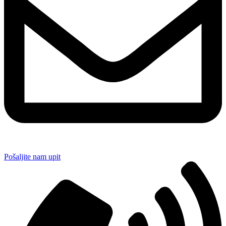
Pošaljite nam upit