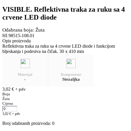
VISIBLE. Reflektivna traka za ruku sa 4
crvene LED diode
Odabrana boja: Žuta
HI 98515-108.01
Opis proizvoda
Reflektivna traka za ruku sa 4 crvene LED diode i funkcijom
bljeskanja i podesiva na čičak. 30 x 410 mm
Materijal
Komponente
-
Stezaljka
3,02
€
+ pdv
Boja
Žuta
Cijena
3,02
€
+ pdv
Broj odabranih proizvoda
:
0