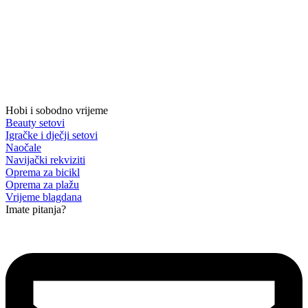
Hobi i sobodno vrijeme
Beauty setovi
Igračke i dječji setovi
Naočale
Navijački rekviziti
Oprema za bicikl
Oprema za plažu
Vrijeme blagdana
Imate pitanja?