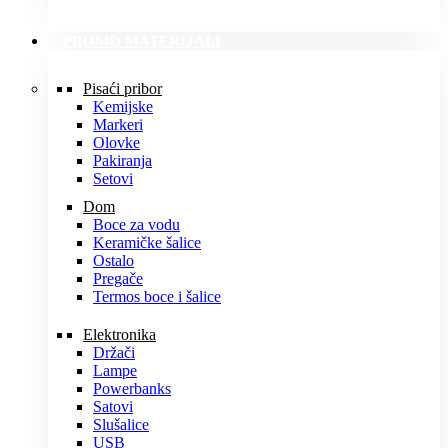
PROMO MATERIJALI
Pisaći pribor
Kemijske
Markeri
Olovke
Pakiranja
Setovi
Dom
Boce za vodu
Keramičke šalice
Ostalo
Pregače
Termos boce i šalice
Elektronika
Držači
Lampe
Powerbanks
Satovi
Slušalice
USB