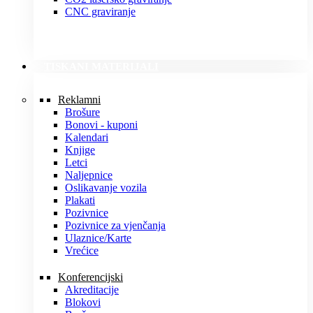
CNC graviranje
TISKANI MATERIJALI
Reklamni
Brošure
Bonovi - kuponi
Kalendari
Knjige
Letci
Naljepnice
Oslikavanje vozila
Plakati
Pozivnice
Pozivnice za vjenčanja
Ulaznice/Karte
Vrećice
Konferencijski
Akreditacije
Blokovi