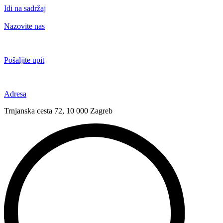
Idi na sadržaj
Nazovite nas
+385 91 6673 789
Pošaljite upit
novival@novival.hr
Adresa
Trnjanska cesta 72, 10 000 Zagreb