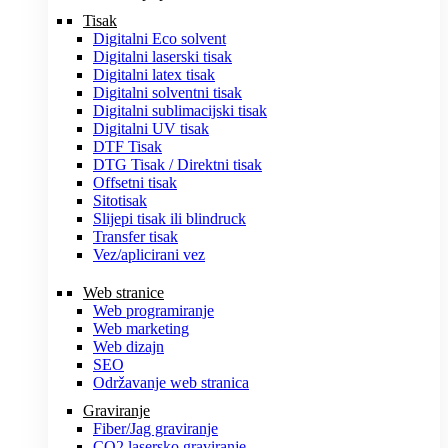
Tisak
Digitalni Eco solvent
Digitalni laserski tisak
Digitalni latex tisak
Digitalni solventni tisak
Digitalni sublimacijski tisak
Digitalni UV tisak
DTF Tisak
DTG Tisak / Direktni tisak
Offsetni tisak
Sitotisak
Slijepi tisak ili blindruck
Transfer tisak
Vez/aplicirani vez
Web stranice
Web programiranje
Web marketing
Web dizajn
SEO
Održavanje web stranica
Graviranje
Fiber/Jag graviranje
CO2 lasersko graviranje