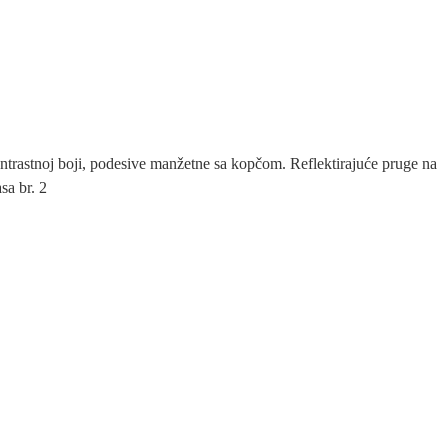
ontrastnoj boji, podesive manžetne sa kopčom. Reflektirajuće pruge na
sa br. 2