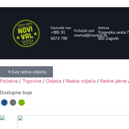
Nazovite nas
Adresa
Pošaljite upit
+385 91
Trnjanska cesta 7
novival@novival.hr
6673 789
000 Zagreb
Sva radna odjeća
Početna
/
Trgovina
/
Odjeća
/
Radna odjeća
/
Radne jakne
/
Dostupne boje