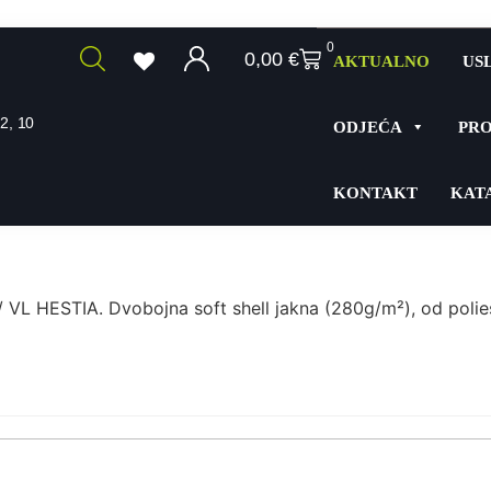
0
0,00
€
AKTUALNO
US
2, 10
ODJEĆA
PRO
KONTAKT
KAT
 VL HESTIA. Dvobojna soft shell jakna (280g/m²), od polies