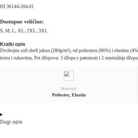
HI 36144-204.01
Dostupne veličine:
S, M, L, XL, 2XL, 3XL
Kratki opis
Dvobojna soft shell jakna (280g/m²), od poliestera (96%) i elastina (4
torzu i rukavima. Pet džepova: 3 džepa s patentom i 2 unutrašnja dže
Materijal
Poliester, Elastin
Dugi opis