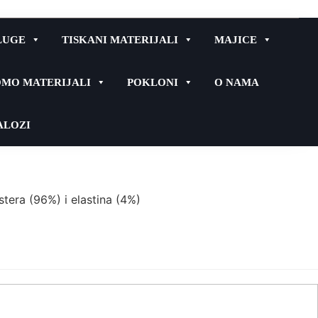
LUGE
TISKANI MATERIJALI
MAJICE
MO MATERIJALI
POKLONI
O NAMA
ALOZI
tera (96%) i elastina (4%)