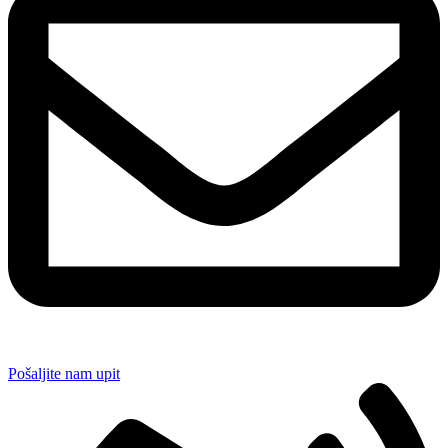
Pošaljite nam upit