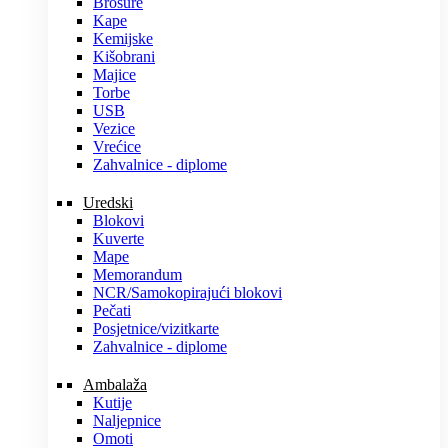
Brošure
Kape
Kemijske
Kišobrani
Majice
Torbe
USB
Vezice
Vrećice
Zahvalnice - diplome
Uredski
Blokovi
Kuverte
Mape
Memorandum
NCR/Samokopirajući blokovi
Pečati
Posjetnice/vizitkarte
Zahvalnice - diplome
Ambalaža
Kutije
Naljepnice
Omoti