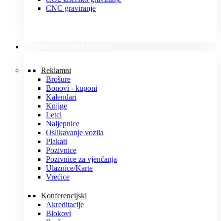
CNC graviranje
TISKANI MATERIJALI
Reklamni
Brošure
Bonovi - kuponi
Kalendari
Knjige
Letci
Naljepnice
Oslikavanje vozila
Plakati
Pozivnice
Pozivnice za vjenčanja
Ulaznice/Karte
Vrećice
Konferencijski
Akreditacije
Blokovi