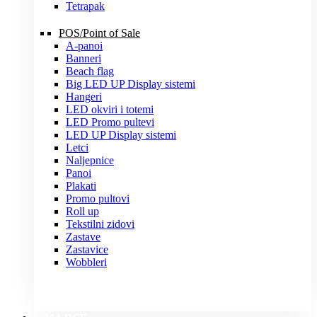
Tetrapak
POS/Point of Sale
A-panoi
Banneri
Beach flag
Big LED UP Display sistemi
Hangeri
LED okviri i totemi
LED Promo pultevi
LED UP Display sistemi
Letci
Naljepnice
Panoi
Plakati
Promo pultovi
Roll up
Tekstilni zidovi
Zastave
Zastavice
Wobbleri