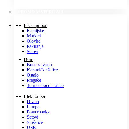
PROMO MATERIJALI
Pisaći pribor
Kemijske
Markeri
Olovke
Pakiranja
Setovi
Dom
Boce za vodu
Keramičke šalice
Ostalo
Pregače
Termos boce i šalice
Elektronika
Držači
Lampe
Powerbanks
Satovi
Slušalice
USB