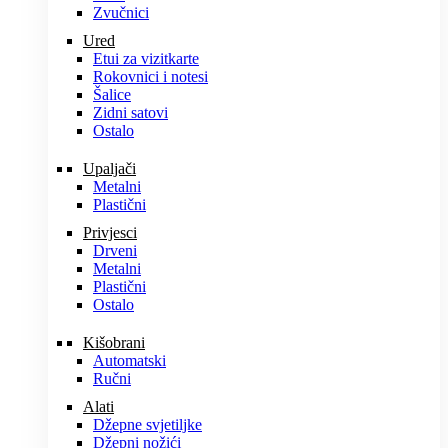
Zvučnici
Ured
Etui za vizitkarte
Rokovnici i notesi
Šalice
Zidni satovi
Ostalo
Upaljači
Metalni
Plastični
Privjesci
Drveni
Metalni
Plastični
Ostalo
Kišobrani
Automatski
Ručni
Alati
Džepne svjetiljke
Džepni nožići