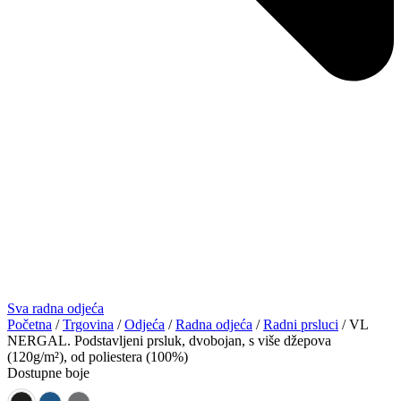
Sva radna odjeća
Početna
/
Trgovina
/
Odjeća
/
Radna odjeća
/
Radni prsluci
/ VL
NERGAL. Podstavljeni prsluk, dvobojan, s više džepova
(120g/m²), od poliestera (100%)
Dostupne boje