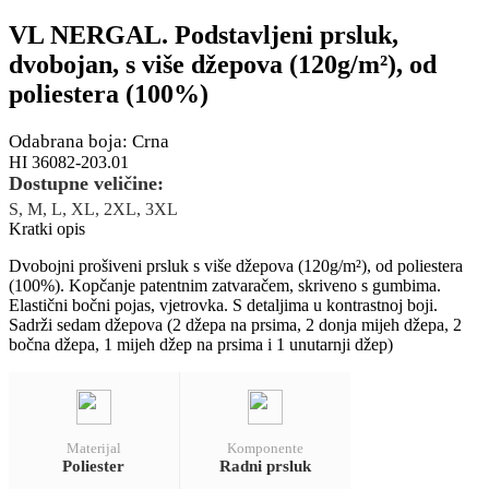
VL NERGAL. Podstavljeni prsluk,
dvobojan, s više džepova (120g/m²), od
poliestera (100%)
Odabrana boja: Crna
HI 36082-203.01
Dostupne veličine:
S, M, L, XL, 2XL, 3XL
Kratki opis
Dvobojni prošiveni prsluk s više džepova (120g/m²), od poliestera
(100%). Kopčanje patentnim zatvaračem, skriveno s gumbima.
Elastični bočni pojas, vjetrovka. S detaljima u kontrastnoj boji.
Sadrži sedam džepova (2 džepa na prsima, 2 donja mijeh džepa, 2
bočna džepa, 1 mijeh džep na prsima i 1 unutarnji džep)
Materijal
Komponente
Poliester
Radni prsluk