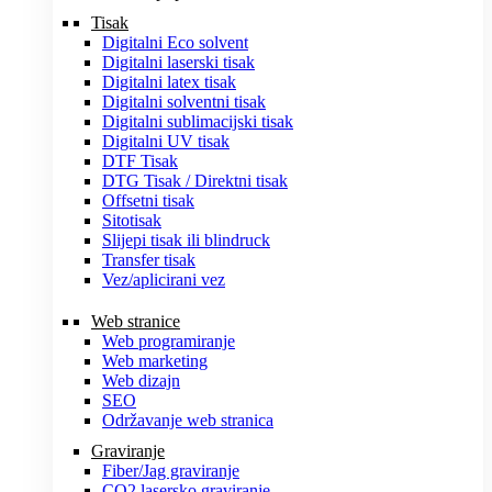
Tisak
Digitalni Eco solvent
Digitalni laserski tisak
Digitalni latex tisak
Digitalni solventni tisak
Digitalni sublimacijski tisak
Digitalni UV tisak
DTF Tisak
DTG Tisak / Direktni tisak
Offsetni tisak
Sitotisak
Slijepi tisak ili blindruck
Transfer tisak
Vez/aplicirani vez
Web stranice
Web programiranje
Web marketing
Web dizajn
SEO
Održavanje web stranica
Graviranje
Fiber/Jag graviranje
CO2 lasersko graviranje