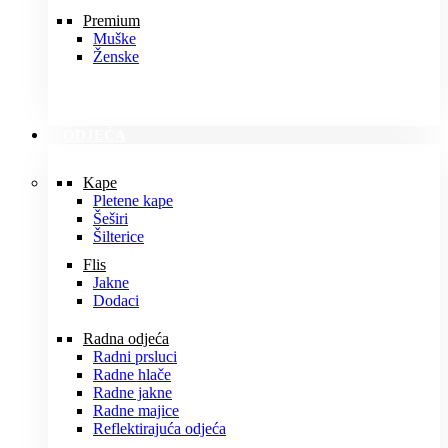
Premium
Muške
Ženske
ODJEĆA
Kape
Pletene kape
Šeširi
Šilterice
Flis
Jakne
Dodaci
Radna odjeća
Radni prsluci
Radne hlače
Radne jakne
Radne majice
Reflektirajuća odjeća