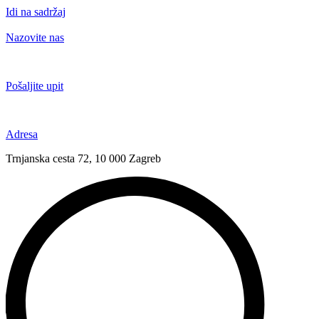
Idi na sadržaj
Nazovite nas
+385 91 6673 789
Pošaljite upit
novival@novival.hr
Adresa
Trnjanska cesta 72, 10 000 Zagreb