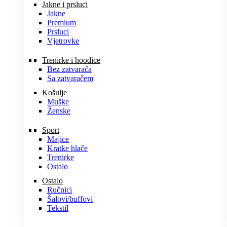
Jakne i prsluci
Jakne
Premium
Prsluci
Vjetrovke
Trenirke i hoodice
Bez zatvarača
Sa zatvaračem
Košulje
Muške
Ženske
Sport
Majice
Kratke hlače
Trenirke
Ostalo
Ostalo
Ručnici
Šalovi/buffovi
Tekstil