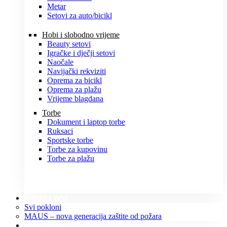
Metar
Setovi za auto/bicikl
Hobi i slobodno vrijeme
Beauty setovi
Igračke i dječji setovi
Naočale
Navijački rekviziti
Oprema za bicikl
Oprema za plažu
Vrijeme blagdana
Torbe
Dokument i laptop torbe
Ruksaci
Sportske torbe
Torbe za kupovinu
Torbe za plažu
POKLONI
Svi pokloni
MAUS – nova generacija zaštite od požara
O NAMA