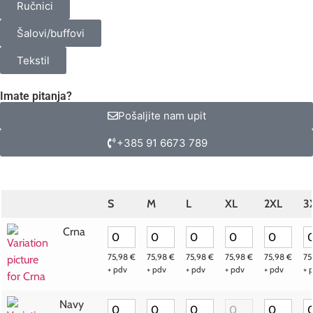
Ručnici
Šalovi/buffovi
Tekstil
Imate pitanja?
Pošaljite nam upit
+385 91 6673 789
S
M
L
XL
2XL
3
Crna
75,98
€
75,98
€
75,98
€
75,98
€
75,98
€
75
+ pdv
+ pdv
+ pdv
+ pdv
+ pdv
+ 
Navy