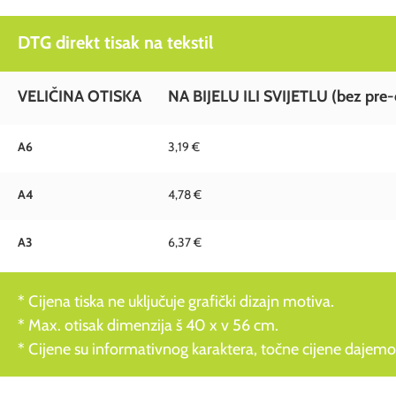
DTG direkt tisak na tekstil
VELIČINA OTISKA
NA BIJELU ILI SVIJETLU (bez pre-
A6
3,19 €
A4
4,78 €
A3
6,37 €
* Cijena tiska ne uključuje grafički dizajn motiva.
* Max. otisak dimenzija š 40 x v 56 cm.
* Cijene su informativnog karaktera, točne cijene dajemo