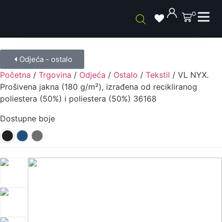
0
Odjeća - ostalo
Početna
/
Trgovina
/
Odjeća
/
Ostalo
/
Tekstil
/ VL NYX.
Prošivena jakna (180 g/m²), izrađena od recikliranog
poliestera (50%) i poliestera (50%) 36168
Dostupne boje