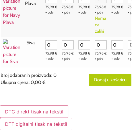
Plava
75,98
€
75,98
€
75,98
€
75,98
€
75,98
€
75
+ pdv
+ pdv
+ pdv
+ pdv
+ pdv
+ 
Nema
na
zalihi
Siva
75,98
€
75,98
€
75,98
€
75,98
€
75,98
€
75
+ pdv
+ pdv
+ pdv
+ pdv
+ pdv
+ 
Broj odabranih proizvoda
:
0
Dodaj u košaricu
Ukupna cijena
:
0,00 €
0
Broj
odabranih
proizvoda.
Your
DTG direkt tisak na tekstil
total
is
0,00 €
DTF digitalni tisak na tekstil