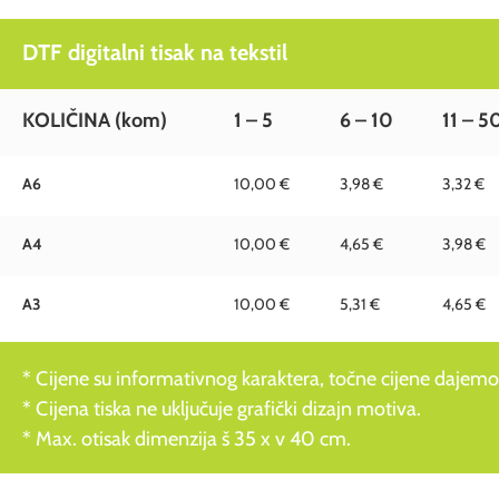
DTF digitalni tisak na tekstil
KOLIČINA
(kom)
1 – 5
6 – 10
11 – 5
A6
10,00 €
3,98 €
3,32 €
A4
10,00 €
4,65 €
3,98 €
A3
10,00 €
5,31 €
4,65 €
* Cijene su informativnog karaktera, točne cijene dajemo
* Cijena tiska ne uključuje grafički dizajn motiva.
* Max. otisak dimenzija š 35 x v 40 cm.