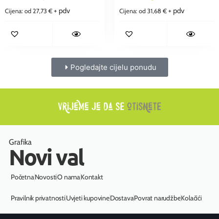
+ pdv
+ pdv
Cijena: od
27,73
€
Cijena: od
31,68
€
Pogledajte cijelu ponudu
Grafika
Novi val
Početna
Novosti
O nama
Kontakt
Pravilnik privatnosti
Uvjeti kupovine
Dostava
Povrat narudžbe
Kolačići