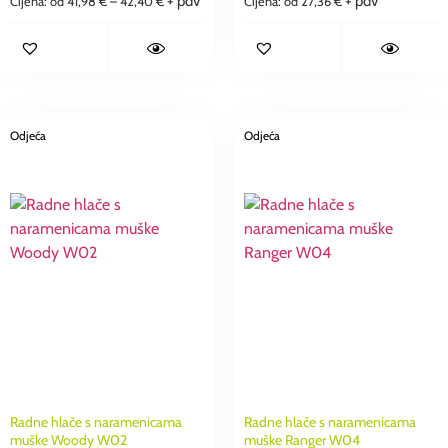
+ pdv
+ pdv
Cijena: od
41,98
€
–
42,40
€
Cijena: od
27,36
€
Odjeća
Odjeća
Radne hlače s naramenicama
Radne hlače s naramenicama
muške Woody W02
muške Ranger W04