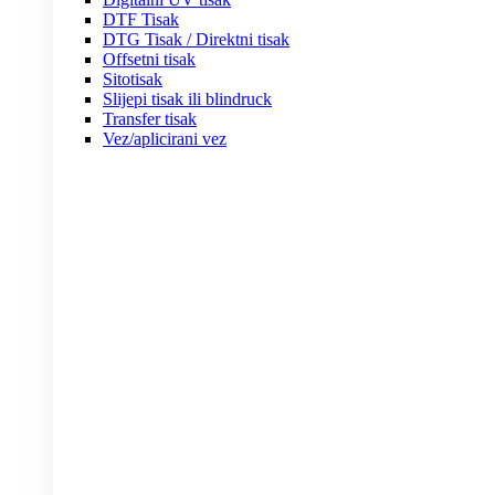
DTF Tisak
DTG Tisak / Direktni tisak
Offsetni tisak
Sitotisak
Slijepi tisak ili blindruck
Transfer tisak
Vez/aplicirani vez