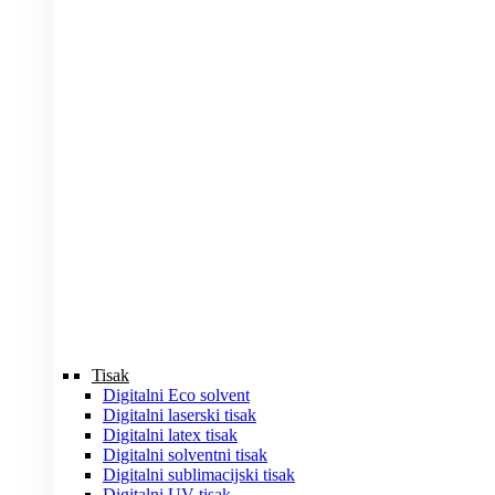
Tisak
Digitalni Eco solvent
Digitalni laserski tisak
Digitalni latex tisak
Digitalni solventni tisak
Digitalni sublimacijski tisak
Digitalni UV tisak