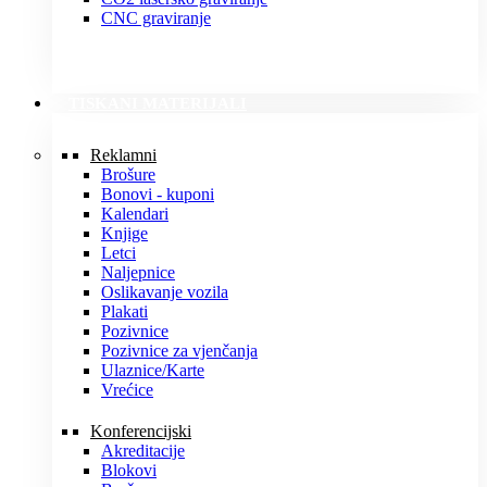
CNC graviranje
TISKANI MATERIJALI
Reklamni
Brošure
Bonovi - kuponi
Kalendari
Knjige
Letci
Naljepnice
Oslikavanje vozila
Plakati
Pozivnice
Pozivnice za vjenčanja
Ulaznice/Karte
Vrećice
Konferencijski
Akreditacije
Blokovi