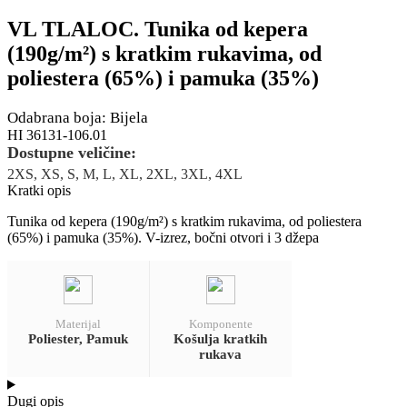
VL TLALOC. Tunika od kepera
(190g/m²) s kratkim rukavima, od
poliestera (65%) i pamuka (35%)
Odabrana boja: Bijela
HI 36131-106.01
Dostupne veličine:
2XS, XS, S, M, L, XL, 2XL, 3XL, 4XL
Kratki opis
Tunika od kepera (190g/m²) s kratkim rukavima, od poliestera
(65%) i pamuka (35%). V-izrez, bočni otvori i 3 džepa
Materijal
Komponente
Poliester, Pamuk
Košulja kratkih
rukava
Dugi opis