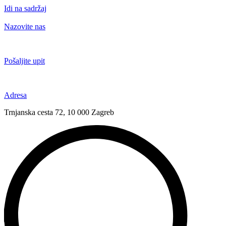
Idi na sadržaj
Nazovite nas
+385 91 6673 789
Pošaljite upit
novival@novival.hr
Adresa
Trnjanska cesta 72, 10 000 Zagreb