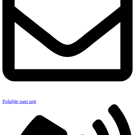
Pošaljite nam upit