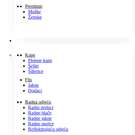
Premium
Muške
Ženske
ODJEĆA
Kape
Pletene kape
Šeširi
Šilterice
Flis
Jakne
Dodaci
Radna odjeća
Radni prsluci
Radne hlače
Radne jakne
Radne majice
Reflektirajuća odjeća