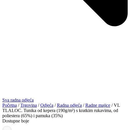
Sva radna odjeća
Početna
/
Trgovina
/
Odjeća
/
Radna odjeća
/
Radne majice
/ VL
TLALOC. Tunika od kepera (190g/m²) s kratkim rukavima, od
poliestera (65%) i pamuka (35%)
Dostupne boje