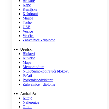
Brošure
Kape
Kemijske
Kišobrani
Majice
Torbe
USB
Vezice
Vrećice
Zahvalnice - diplome
Uredski
Blokovi
Kuverte
Mape
Memorandum
NCR/Samokopirajući blokovi
Pečati
Posjetnice/vizitkarte
Zahvalnice - diplome
Ambalaža
Kutije
Naljepnice
Omoti