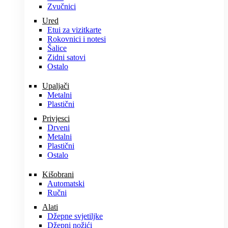
Zvučnici
Ured
Etui za vizitkarte
Rokovnici i notesi
Šalice
Zidni satovi
Ostalo
Upaljači
Metalni
Plastični
Privjesci
Drveni
Metalni
Plastični
Ostalo
Kišobrani
Automatski
Ručni
Alati
Džepne svjetiljke
Džepni nožići