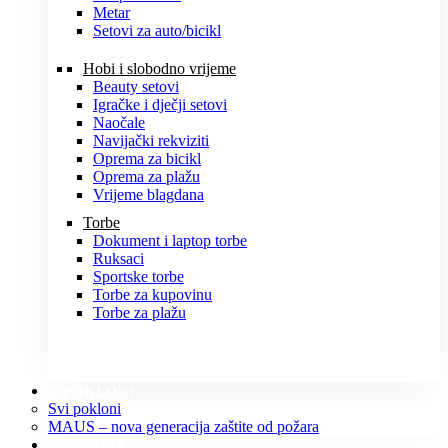
Metar
Setovi za auto/bicikl
Hobi i slobodno vrijeme
Beauty setovi
Igračke i dječji setovi
Naočale
Navijački rekviziti
Oprema za bicikl
Oprema za plažu
Vrijeme blagdana
Torbe
Dokument i laptop torbe
Ruksaci
Sportske torbe
Torbe za kupovinu
Torbe za plažu
POKLONI
Svi pokloni
MAUS – nova generacija zaštite od požara
O NAMA