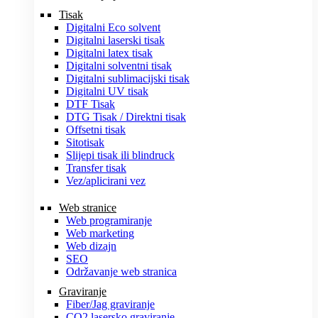
Tisak
Digitalni Eco solvent
Digitalni laserski tisak
Digitalni latex tisak
Digitalni solventni tisak
Digitalni sublimacijski tisak
Digitalni UV tisak
DTF Tisak
DTG Tisak / Direktni tisak
Offsetni tisak
Sitotisak
Slijepi tisak ili blindruck
Transfer tisak
Vez/aplicirani vez
Web stranice
Web programiranje
Web marketing
Web dizajn
SEO
Održavanje web stranica
Graviranje
Fiber/Jag graviranje
CO2 lasersko graviranje