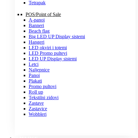
Tetrapak
POS/Point of Sale
A-panoi
Banneri
Beach flag
Big LED UP Display sistemi
Hangeri
LED okviri i totemi
LED Promo pultevi
LED UP Display sistemi
Letci
Naljepnice
Panoi
Plakati
Promo pultovi
Roll up
Tekstilni zidovi
Zastave
Zastavice
Wobbleri