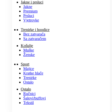
Jakne i prsluci
Jakne
Premium
Prsluci
Vjetrovke
Trenirke i hoodice
Bez zatvarača
Sa zatvaračem
Košulje
Muške
Ženske
Sport
Majice
Kratke hlače
Trenirke
Ostalo
Ostalo
Ručnici
Šalovi/buffovi
Tekstil