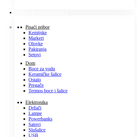
PROMO MATERIJALI
Pisaći pribor
Kemijske
Markeri
Olovke
Pakiranja
Setovi
Dom
Boce za vodu
Keramičke šalice
Ostalo
Pregače
Termos boce i šalice
Elektronika
Držači
Lampe
Powerbanks
Satovi
Slušalice
USB