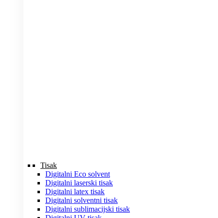
Tisak
Digitalni Eco solvent
Digitalni laserski tisak
Digitalni latex tisak
Digitalni solventni tisak
Digitalni sublimacijski tisak
Digitalni UV tisak