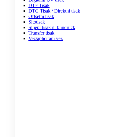
DTF Tisak
DTG Tisak / Direktni tisak
Offsetni tisak
Sitotisak
Slijepi tisak ili blindruck
Transfer tisak
Vez/aplicirani vez