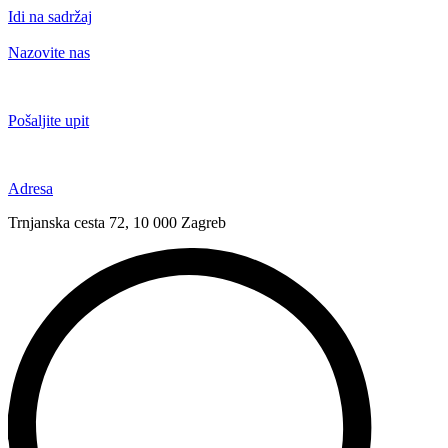
Idi na sadržaj
Nazovite nas
+385 91 6673 789
Pošaljite upit
novival@novival.hr
Adresa
Trnjanska cesta 72, 10 000 Zagreb