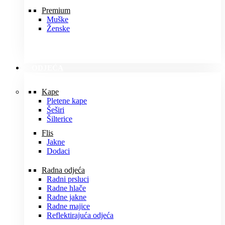
Premium
Muške
Ženske
ODJEĆA
Kape
Pletene kape
Šeširi
Šilterice
Flis
Jakne
Dodaci
Radna odjeća
Radni prsluci
Radne hlače
Radne jakne
Radne majice
Reflektirajuća odjeća