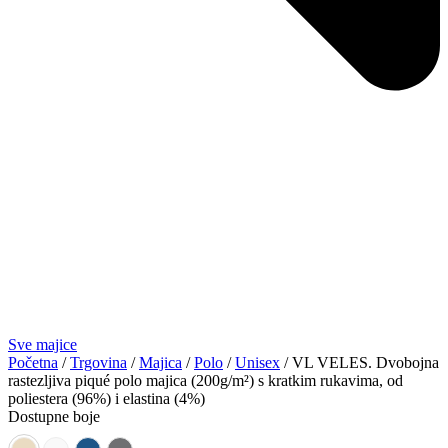
Sve majice
Početna
/
Trgovina
/
Majica
/
Polo
/
Unisex
/ VL VELES. Dvobojna
rastezljiva piqué polo majica (200g/m²) s kratkim rukavima, od
poliestera (96%) i elastina (4%)
Dostupne boje