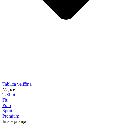
Tablica veličina
Majice
T-Shirt
Fit
Polo
Sport
Premium
Imate pitanja?