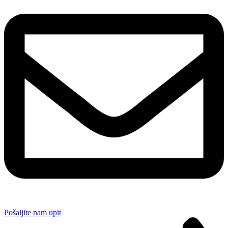
Pošaljite nam upit