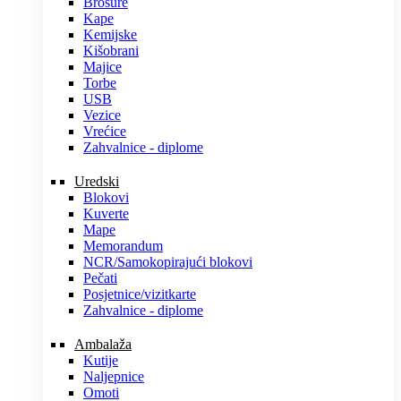
Brošure
Kape
Kemijske
Kišobrani
Majice
Torbe
USB
Vezice
Vrećice
Zahvalnice - diplome
Uredski
Blokovi
Kuverte
Mape
Memorandum
NCR/Samokopirajući blokovi
Pečati
Posjetnice/vizitkarte
Zahvalnice - diplome
Ambalaža
Kutije
Naljepnice
Omoti