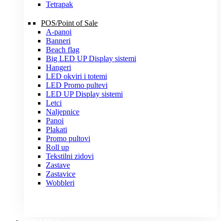
Tetrapak
POS/Point of Sale
A-panoi
Banneri
Beach flag
Big LED UP Display sistemi
Hangeri
LED okviri i totemi
LED Promo pultevi
LED UP Display sistemi
Letci
Naljepnice
Panoi
Plakati
Promo pultovi
Roll up
Tekstilni zidovi
Zastave
Zastavice
Wobbleri