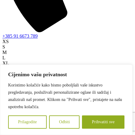
+385 91 6673 789
XS
S
M
L
XL
2XL
3XL
Cijenimo vašu privatnost
Koristimo kolačiće kako bismo poboljšali vaše iskustvo
pregledavanja, posluživali personalizirane oglase ili sadržaj i
analizirali naš promet. Klikom na "Prihvati sve", pristajete na našu
Bež
upotrebu kolačića.
18,74
€
+ pdv
Prilagodite
Odbiti
Prihvatiti sve
18,74
€
+ pdv
18,74
€
+ pdv