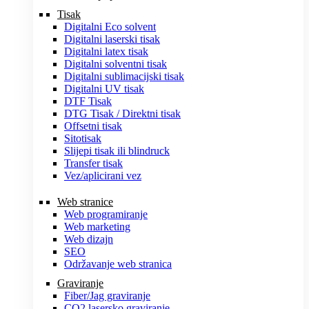
Tisak
Digitalni Eco solvent
Digitalni laserski tisak
Digitalni latex tisak
Digitalni solventni tisak
Digitalni sublimacijski tisak
Digitalni UV tisak
DTF Tisak
DTG Tisak / Direktni tisak
Offsetni tisak
Sitotisak
Slijepi tisak ili blindruck
Transfer tisak
Vez/aplicirani vez
Web stranice
Web programiranje
Web marketing
Web dizajn
SEO
Održavanje web stranica
Graviranje
Fiber/Jag graviranje
CO2 lasersko graviranje