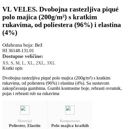
VL VELES. Dvobojna rastezljiva piqué
polo majica (200g/m²) s kratkim
rukavima, od poliestera (96%) i elastina
(4%)
Odabrana boja: Bež
HI 36148-131.01
Dostupne veličine:
XS, S, M, L, XL, 2XL, 3XL
Kratki opis
Dvobojna rastezljiva piqué polo majica (200g/m²) s kratkim
rukavima, od poliestera (96%) i elastina (4%). Sa sustavom
zakopčavanja gumbima. Gumbi kontrastne boje, rebrasti ovratnik,
pojas i rebrasti rub na rukavima
Materijal
Komponente
Poliester, Elastin
Polo majica kratkih