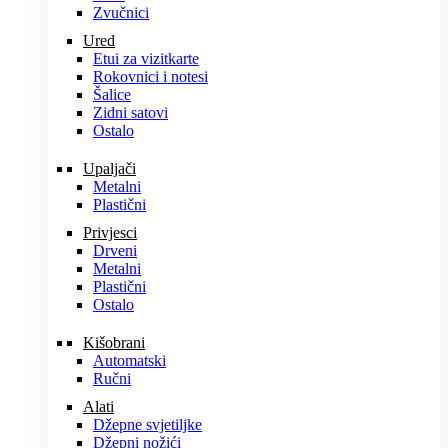
Zvučnici
Ured
Etui za vizitkarte
Rokovnici i notesi
Šalice
Zidni satovi
Ostalo
Upaljači
Metalni
Plastični
Privjesci
Drveni
Metalni
Plastični
Ostalo
Kišobrani
Automatski
Ručni
Alati
Džepne svjetiljke
Džepni nožići