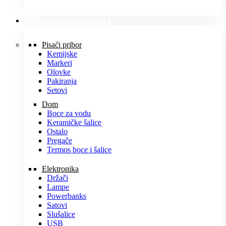
PROMO MATERIJALI
Pisaći pribor
Kemijske
Markeri
Olovke
Pakiranja
Setovi
Dom
Boce za vodu
Keramičke šalice
Ostalo
Pregače
Termos boce i šalice
Elektronika
Držači
Lampe
Powerbanks
Satovi
Slušalice
USB