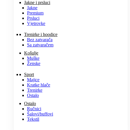
Jakne i prsluci
Jakne
Premium
Prsluci
Vjetrovke
Trenirke i hoodice
Bez zatvarača
Sa zatvaračem
Košulje
Muške
Ženske
Sport
Majice
Kratke hlače
Trenirke
Ostalo
Ostalo
Ručnici
Šalovi/buffovi
Tekstil