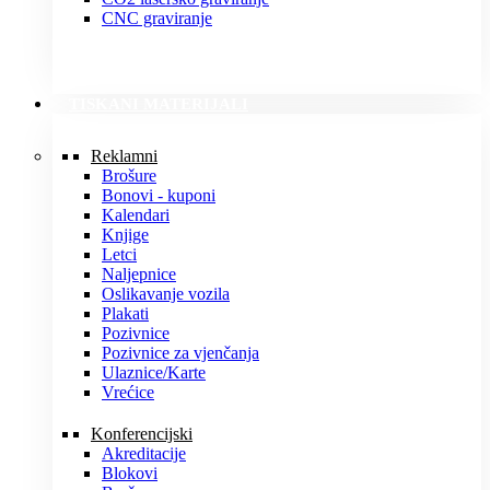
CNC graviranje
TISKANI MATERIJALI
Reklamni
Brošure
Bonovi - kuponi
Kalendari
Knjige
Letci
Naljepnice
Oslikavanje vozila
Plakati
Pozivnice
Pozivnice za vjenčanja
Ulaznice/Karte
Vrećice
Konferencijski
Akreditacije
Blokovi