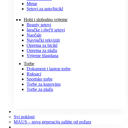
Metar
Setovi za auto/bicikl
Hobi i slobodno vrijeme
Beauty setovi
Igračke i dječji setovi
Naočale
Navijački rekviziti
Oprema za bicikl
Oprema za plažu
Vrijeme blagdana
Torbe
Dokument i laptop torbe
Ruksaci
Sportske torbe
Torbe za kupovinu
Torbe za plažu
POKLONI
Svi pokloni
MAUS – nova generacija zaštite od požara
O NAMA