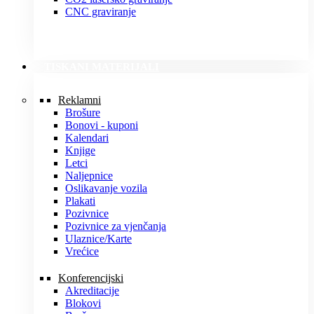
CNC graviranje
TISKANI MATERIJALI
Reklamni
Brošure
Bonovi - kuponi
Kalendari
Knjige
Letci
Naljepnice
Oslikavanje vozila
Plakati
Pozivnice
Pozivnice za vjenčanja
Ulaznice/Karte
Vrećice
Konferencijski
Akreditacije
Blokovi