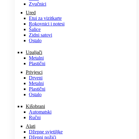
Zvučnici
Ured
Etui za vizitkarte
Rokovnici i notesi
Šalice
Zidni satovi
Ostalo
Upaljači
Metalni
Plastični
Privjesci
Drveni
Metalni
Plastični
Ostalo
Kišobrani
Automatski
Ručni
Alati
Džepne svjetiljke
Džepni nožići