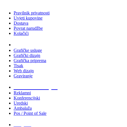
Pravilnik privatnosti
Uvjeti kupovine
Dostava
Povrat narudžbe
Kolačići
Usluge
Grafičke usluge
Grafički dizajn
Grafička priprema
Tisak
Web dizajn
Graviranje
Tiskani materijali
Reklamni
Konferencijski
Uredski
Ambalaža
Pos / Point of Sale
Majice