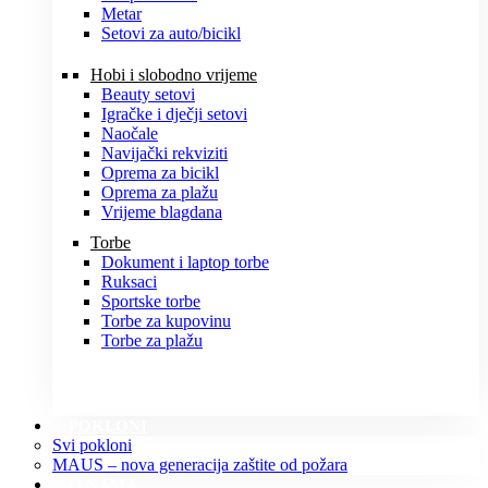
Metar
Setovi za auto/bicikl
Hobi i slobodno vrijeme
Beauty setovi
Igračke i dječji setovi
Naočale
Navijački rekviziti
Oprema za bicikl
Oprema za plažu
Vrijeme blagdana
Torbe
Dokument i laptop torbe
Ruksaci
Sportske torbe
Torbe za kupovinu
Torbe za plažu
POKLONI
Svi pokloni
MAUS – nova generacija zaštite od požara
O NAMA