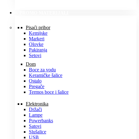
PROMO MATERIJALI
Pisaći pribor
Kemijske
Markeri
Olovke
Pakiranja
Setovi
Dom
Boce za vodu
Keramičke šalice
Ostalo
Pregače
Termos boce i šalice
Elektronika
Držači
Lampe
Powerbanks
Satovi
Slušalice
USB