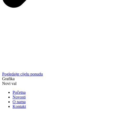
Pogledajte cijelu ponudu
Grafika
Novi val
Početna
Novosti
O nama
Kontakt