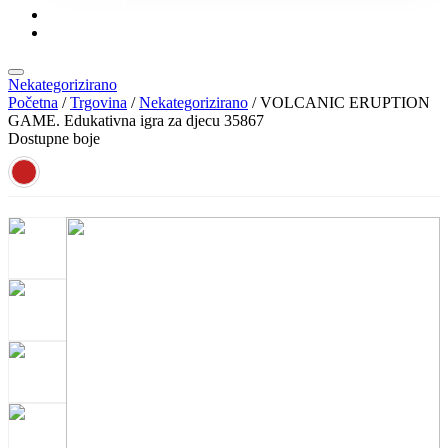
KONTAKT
KATALOZI
Nekategorizirano
Početna
/
Trgovina
/
Nekategorizirano
/ VOLCANIC ERUPTION
GAME. Edukativna igra za djecu 35867
Dostupne boje