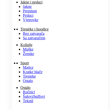
Jakne i prsluci
Jakne
Premium
Prsluci
Vjetrovke
Trenirke i hoodice
Bez zatvarača
Sa zatvaračem
Košulje
Muške
Ženske
Sport
Majice
Kratke hlače
Trenirke
Ostalo
Ostalo
Ručnici
Šalovi/buffovi
Tekstil