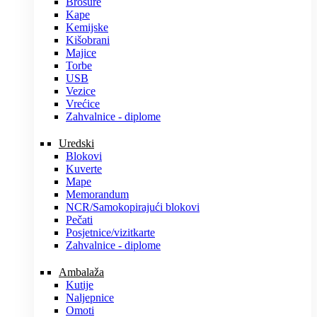
Brošure
Kape
Kemijske
Kišobrani
Majice
Torbe
USB
Vezice
Vrećice
Zahvalnice - diplome
Uredski
Blokovi
Kuverte
Mape
Memorandum
NCR/Samokopirajući blokovi
Pečati
Posjetnice/vizitkarte
Zahvalnice - diplome
Ambalaža
Kutije
Naljepnice
Omoti