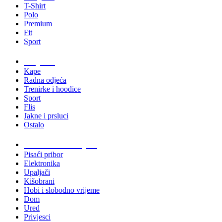
T-Shirt
Polo
Premium
Fit
Sport
Odjeća
Kape
Radna odjeća
Trenirke i hoodice
Sport
Flis
Jakne i prsluci
Ostalo
Promo materijali
Pisaći pribor
Elektronika
Upaljači
Kišobrani
Hobi i slobodno vrijeme
Dom
Ured
Privjesci