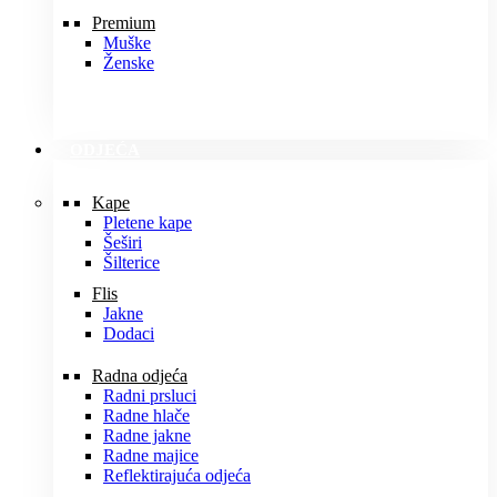
Premium
Muške
Ženske
ODJEĆA
Kape
Pletene kape
Šeširi
Šilterice
Flis
Jakne
Dodaci
Radna odjeća
Radni prsluci
Radne hlače
Radne jakne
Radne majice
Reflektirajuća odjeća