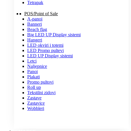
Tetrapak
POS/Point of Sale
A-panoi
Banneri
Beach flag
Big LED UP Display sistemi
Hangeri
LED okviri i totemi
LED Promo pultevi
LED UP Display sistemi
Letci
Naljepnice
Panoi
Plakati
Promo pultovi
Roll up
Tekstilni zidovi
Zastave
Zastavice
Wobbleri