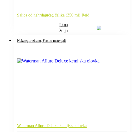
Šalica od nehrđajućeg čelika (350 ml) Reid
Lista
želja
Nekategorizirano
, Promo materijali
Waterman Allure Deluxe kemijska olovka