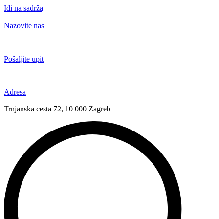
Idi na sadržaj
Nazovite nas
+385 91 6673 789
Pošaljite upit
novival@novival.hr
Adresa
Trnjanska cesta 72, 10 000 Zagreb