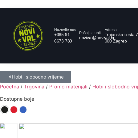
Nazovite nas
Adresa
Pošaljite upit
+385 91
Trnjanska cesta 7
novival@novival.hr
6673 789
000 Zagreb
Hobi i slobodno vrijeme
Početna
/
Trgovina
/
Promo materijali
/
Hobi i slobodno vr
Dostupne boje