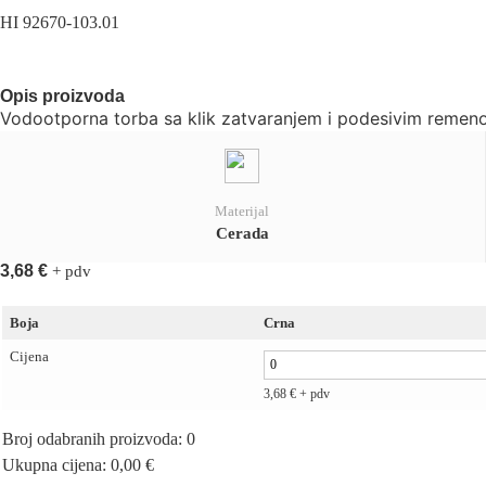
HI 92670-103.01
Opis proizvoda
Vodootporna torba sa klik zatvaranjem i podesivim remeno
Materijal
Cerada
3,68
€
+ pdv
Boja
Crna
Cijena
3,68
€
+ pdv
Broj odabranih proizvoda
:
0
Ukupna cijena
:
0,00
€