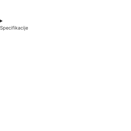
0
Items,
Total
$0.00
Specifikacije