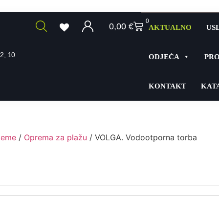
0
0,00
€
AKTUALNO
US
2, 10
ODJEĆA
PRO
KONTAKT
KAT
ijeme
/
Oprema za plažu
/ VOLGA. Vodootporna torba