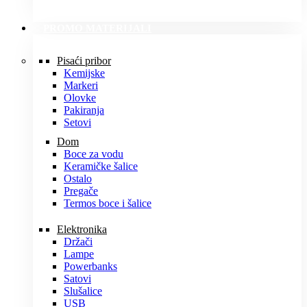
PROMO MATERIJALI
Pisaći pribor
Kemijske
Markeri
Olovke
Pakiranja
Setovi
Dom
Boce za vodu
Keramičke šalice
Ostalo
Pregače
Termos boce i šalice
Elektronika
Držači
Lampe
Powerbanks
Satovi
Slušalice
USB