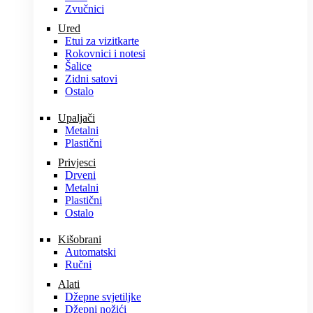
Zvučnici
Ured
Etui za vizitkarte
Rokovnici i notesi
Šalice
Zidni satovi
Ostalo
Upaljači
Metalni
Plastični
Privjesci
Drveni
Metalni
Plastični
Ostalo
Kišobrani
Automatski
Ručni
Alati
Džepne svjetiljke
Džepni nožići