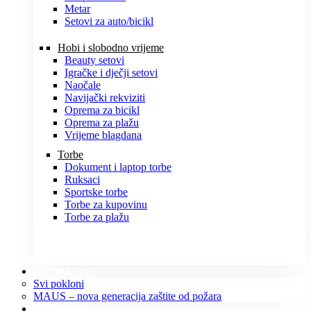
Metar
Setovi za auto/bicikl
Hobi i slobodno vrijeme
Beauty setovi
Igračke i dječji setovi
Naočale
Navijački rekviziti
Oprema za bicikl
Oprema za plažu
Vrijeme blagdana
Torbe
Dokument i laptop torbe
Ruksaci
Sportske torbe
Torbe za kupovinu
Torbe za plažu
POKLONI
Svi pokloni
MAUS – nova generacija zaštite od požara
O NAMA