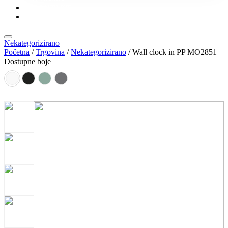
KONTAKT
KATALOZI
Nekategorizirano
Početna
/
Trgovina
/
Nekategorizirano
/ Wall clock in PP MO2851
Dostupne boje