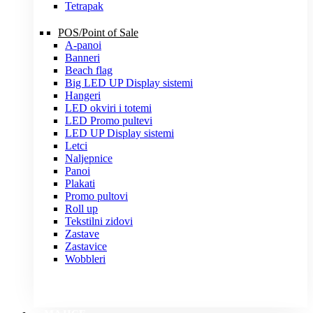
Tetrapak
POS/Point of Sale
A-panoi
Banneri
Beach flag
Big LED UP Display sistemi
Hangeri
LED okviri i totemi
LED Promo pultevi
LED UP Display sistemi
Letci
Naljepnice
Panoi
Plakati
Promo pultovi
Roll up
Tekstilni zidovi
Zastave
Zastavice
Wobbleri