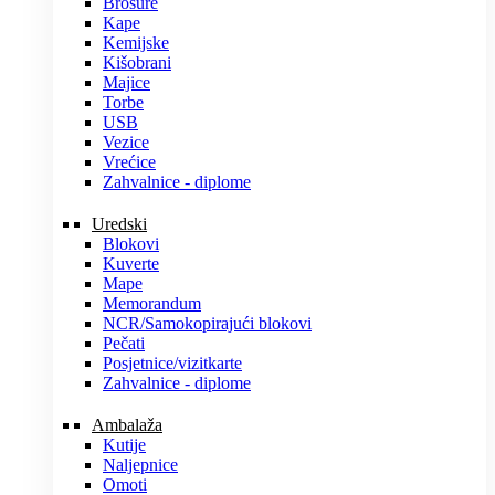
Brošure
Kape
Kemijske
Kišobrani
Majice
Torbe
USB
Vezice
Vrećice
Zahvalnice - diplome
Uredski
Blokovi
Kuverte
Mape
Memorandum
NCR/Samokopirajući blokovi
Pečati
Posjetnice/vizitkarte
Zahvalnice - diplome
Ambalaža
Kutije
Naljepnice
Omoti