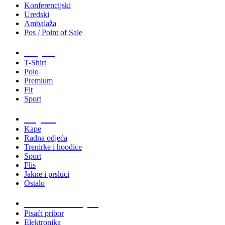
Konferencijski
Uredski
Ambalaža
Pos / Point of Sale
Majice
T-Shirt
Polo
Premium
Fit
Sport
Odjeća
Kape
Radna odjeća
Trenirke i hoodice
Sport
Flis
Jakne i prsluci
Ostalo
Promo materijali
Pisaći pribor
Elektronika