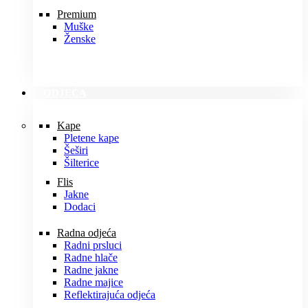
Premium
Muške
Ženske
ODJEĆA
Kape
Pletene kape
Šeširi
Šilterice
Flis
Jakne
Dodaci
Radna odjeća
Radni prsluci
Radne hlače
Radne jakne
Radne majice
Reflektirajuća odjeća