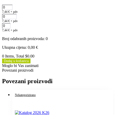
7,44
€
+ pdv
7,44
€
+ pdv
7,44
€
+ pdv
Broj odabranih proizvoda
:
0
Ukupna cijena
:
0,00
€
0 Items, Total $0.00
Dodaj u košaricu
Moglo bi Vas zanimati
Povezani proizvodi
Povezani proizvodi
Nekategorizirano