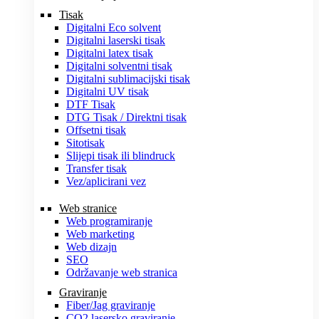
Tisak
Digitalni Eco solvent
Digitalni laserski tisak
Digitalni latex tisak
Digitalni solventni tisak
Digitalni sublimacijski tisak
Digitalni UV tisak
DTF Tisak
DTG Tisak / Direktni tisak
Offsetni tisak
Sitotisak
Slijepi tisak ili blindruck
Transfer tisak
Vez/aplicirani vez
Web stranice
Web programiranje
Web marketing
Web dizajn
SEO
Održavanje web stranica
Graviranje
Fiber/Jag graviranje
CO2 lasersko graviranje