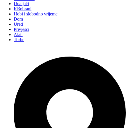
Upaljači
Kišobrani
Hobi i slobodno vrijeme
Dom
Ured
Privjesci
Alati
Torbe