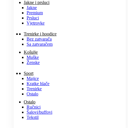
Jakne i prsluci
Jakne
Premium
Prsluci
Vjetrovke
Trenirke i hoodice
Bez zatvarača
Sa zatvaračem
Košulje
Muške
Ženske
Sport
Majice
Kratke hlače
Trenirke
Ostalo
Ostalo
Ručnici
Šalovi/buffovi
Tekstil