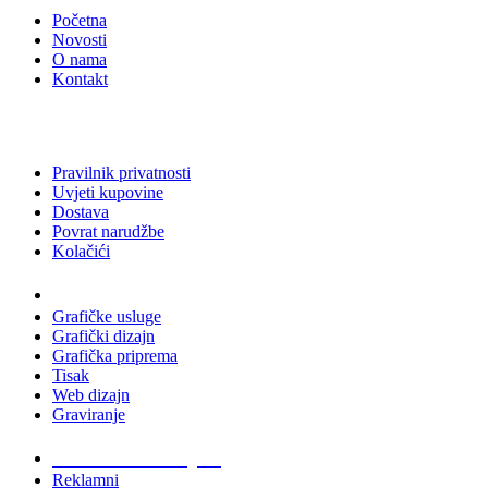
Početna
Novosti
O nama
Kontakt
Pravilnik privatnosti
Uvjeti kupovine
Dostava
Povrat narudžbe
Kolačići
Usluge
Grafičke usluge
Grafički dizajn
Grafička priprema
Tisak
Web dizajn
Graviranje
Tiskani materijali
Reklamni