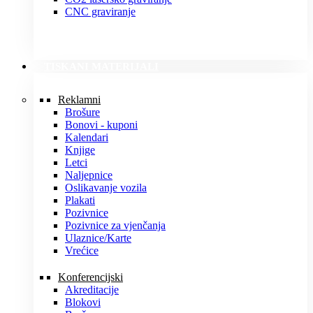
CNC graviranje
TISKANI MATERIJALI
Reklamni
Brošure
Bonovi - kuponi
Kalendari
Knjige
Letci
Naljepnice
Oslikavanje vozila
Plakati
Pozivnice
Pozivnice za vjenčanja
Ulaznice/Karte
Vrećice
Konferencijski
Akreditacije
Blokovi