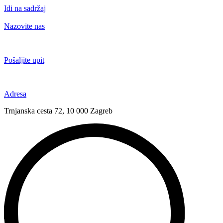
Idi na sadržaj
Nazovite nas
+385 91 6673 789
Pošaljite upit
novival@novival.hr
Adresa
Trnjanska cesta 72, 10 000 Zagreb