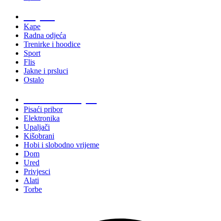
Odjeća
Kape
Radna odjeća
Trenirke i hoodice
Sport
Flis
Jakne i prsluci
Ostalo
Promo materijali
Pisaći pribor
Elektronika
Upaljači
Kišobrani
Hobi i slobodno vrijeme
Dom
Ured
Privjesci
Alati
Torbe