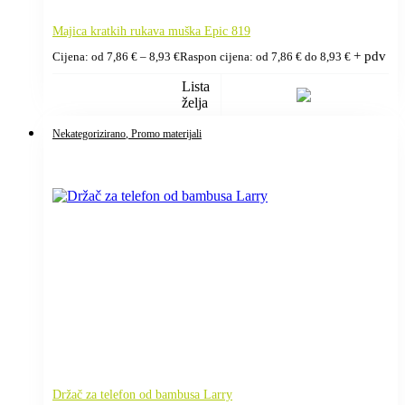
Majica kratkih rukava muška Epic 819
+ pdv
Cijena: od
7,86
€
–
8,93
€
Raspon cijena: od 7,86 € do 8,93 €
Lista
želja
Nekategorizirano
, Promo materijali
Držač za telefon od bambusa Larry