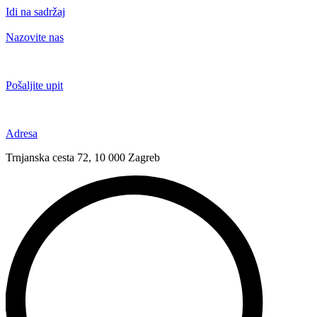
Idi na sadržaj
Nazovite nas
+385 91 6673 789
Pošaljite upit
novival@novival.hr
Adresa
Trnjanska cesta 72, 10 000 Zagreb