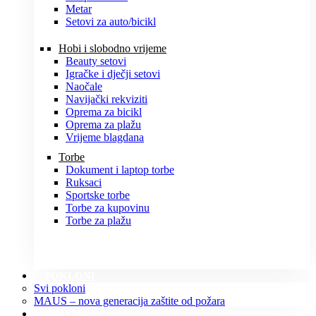
Metar
Setovi za auto/bicikl
Hobi i slobodno vrijeme
Beauty setovi
Igračke i dječji setovi
Naočale
Navijački rekviziti
Oprema za bicikl
Oprema za plažu
Vrijeme blagdana
Torbe
Dokument i laptop torbe
Ruksaci
Sportske torbe
Torbe za kupovinu
Torbe za plažu
POKLONI
Svi pokloni
MAUS – nova generacija zaštite od požara
O NAMA