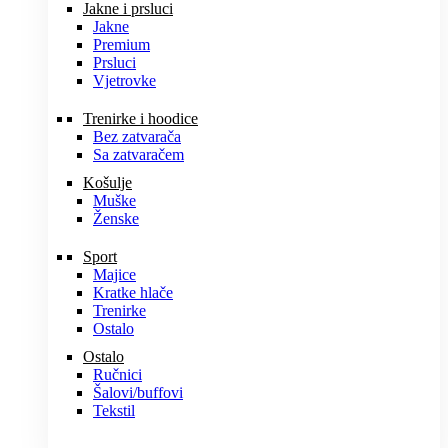
Jakne i prsluci
Jakne
Premium
Prsluci
Vjetrovke
Trenirke i hoodice
Bez zatvarača
Sa zatvaračem
Košulje
Muške
Ženske
Sport
Majice
Kratke hlače
Trenirke
Ostalo
Ostalo
Ručnici
Šalovi/buffovi
Tekstil