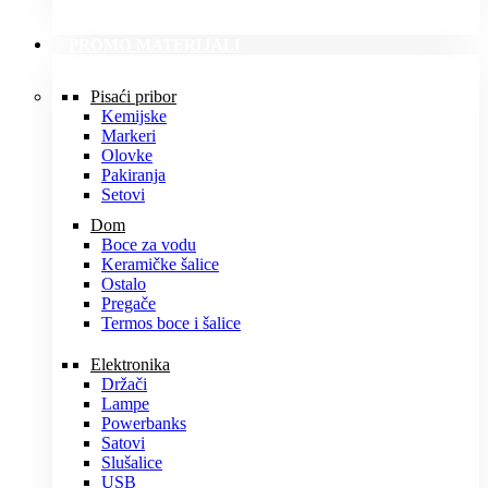
PROMO MATERIJALI
Pisaći pribor
Kemijske
Markeri
Olovke
Pakiranja
Setovi
Dom
Boce za vodu
Keramičke šalice
Ostalo
Pregače
Termos boce i šalice
Elektronika
Držači
Lampe
Powerbanks
Satovi
Slušalice
USB