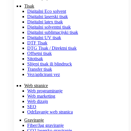
Tisak
Digitalni Eco solvent
Digitalni laserski tisak
Digitalni latex tisak
Digitalni solventni tisak
Digitalni sublimacijski tisak
Digitalni UV tisak
DTF Tisak
DTG Tisak / Direktni tisak
Offsetni tisak
Sitotisak
Slijepi tisak ili blindruck
Transfer tisak
Vez/aplicirani vez
Web stranice
Web programiranje
Web marketing
Web dizajn
SEO
Održavanje web stranica
Graviranje
Fiber/Jag graviranje
CO2 lasersko graviranje