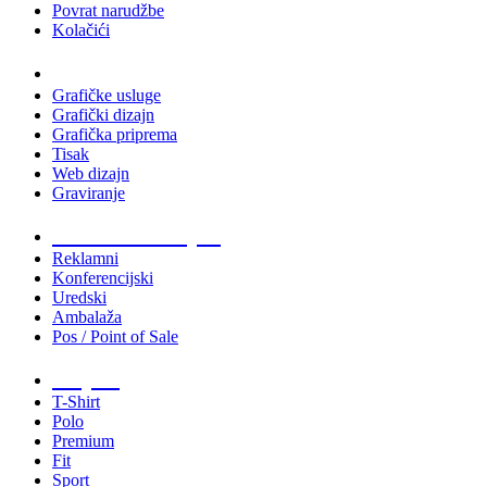
Povrat narudžbe
Kolačići
Usluge
Grafičke usluge
Grafički dizajn
Grafička priprema
Tisak
Web dizajn
Graviranje
Tiskani materijali
Reklamni
Konferencijski
Uredski
Ambalaža
Pos / Point of Sale
Majice
T-Shirt
Polo
Premium
Fit
Sport