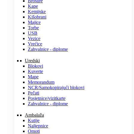
Brošure
Kape
Kemijske
Kišobrani
Majice
Torbe
USB
Vezice
Vrećice
Zahvalnice - diplome
Uredski
Blokovi
Kuverte
Mape
Memorandum
NCR/Samokopirajući blokovi
Pečati
Posjetnice/vizitkarte
Zahvalnice - diplome
Ambalaža
Kutije
Naljepnice
Omoti