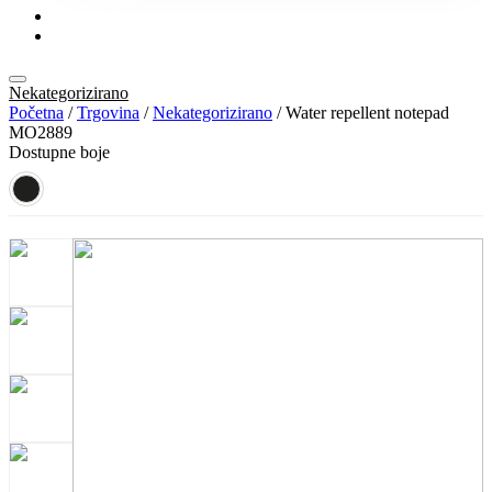
KONTAKT
KATALOZI
Nekategorizirano
Početna
/
Trgovina
/
Nekategorizirano
/ Water repellent notepad
MO2889
Dostupne boje