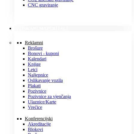
CNC graviranje
TISKANI MATERIJALI
Reklamni
Brošure
Bonovi - kuponi
Kalendari
Knjige
Letci
Naljepnice
Oslikavanje vozila
Plakati
Pozivnice
Pozivnice za vjenčanja
Ulaznice/Karte
Vrećice
Konferencijski
Akreditacije
Blokovi