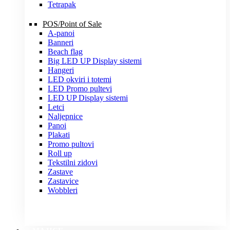
Tetrapak
POS/Point of Sale
A-panoi
Banneri
Beach flag
Big LED UP Display sistemi
Hangeri
LED okviri i totemi
LED Promo pultevi
LED UP Display sistemi
Letci
Naljepnice
Panoi
Plakati
Promo pultovi
Roll up
Tekstilni zidovi
Zastave
Zastavice
Wobbleri