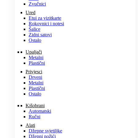
Zvučnici
Ured
Etui za vizitkarte
Rokovnici i notesi
Šalice
Zidni satovi
Ostalo
Upaljači
Metalni
Plastični
Privjesci
Drveni
Metalni
Plastični
Ostalo
Kišobrani
Automatski
Ručni
Alati
Džepne svjetiljke
Džepni nožići