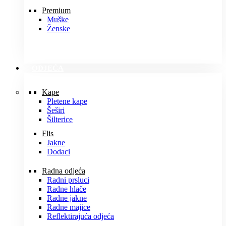
Premium
Muške
Ženske
ODJEĆA
Kape
Pletene kape
Šeširi
Šilterice
Flis
Jakne
Dodaci
Radna odjeća
Radni prsluci
Radne hlače
Radne jakne
Radne majice
Reflektirajuća odjeća