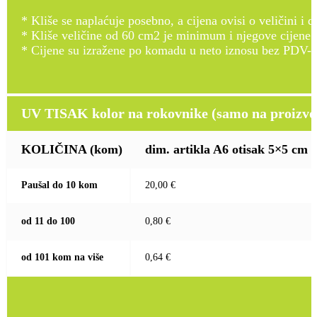
* Kliše se naplaćuje posebno, a cijena ovisi o veličini i d
* Kliše veličine od 60 cm2 je minimum i njegove cijene
* Cijene su izražene po komadu u neto iznosu bez PDV-a
UV TISAK kolor na rokovnike (samo na proizvod
KOLIČINA
(kom)
dim. artikla A6 otisak 5×5 cm
Paušal do 10 kom
20,00 €
od 11 do 100
0,80 €
od 101 kom na više
0,64 €