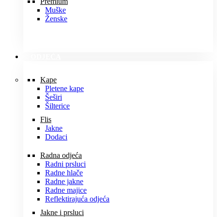
Premium
Muške
Ženske
ODJEĆA
Kape
Pletene kape
Šeširi
Šilterice
Flis
Jakne
Dodaci
Radna odjeća
Radni prsluci
Radne hlače
Radne jakne
Radne majice
Reflektirajuća odjeća
Jakne i prsluci