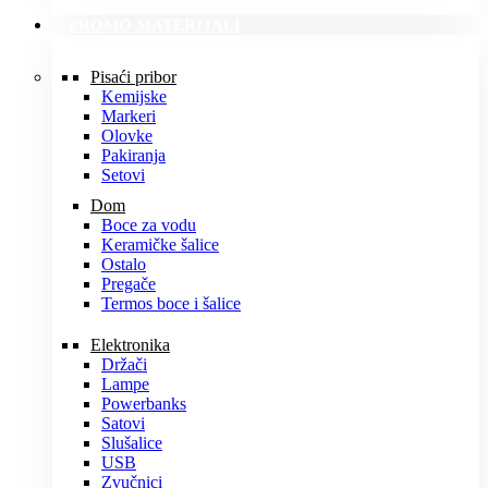
PROMO MATERIJALI
Pisaći pribor
Kemijske
Markeri
Olovke
Pakiranja
Setovi
Dom
Boce za vodu
Keramičke šalice
Ostalo
Pregače
Termos boce i šalice
Elektronika
Držači
Lampe
Powerbanks
Satovi
Slušalice
USB
Zvučnici