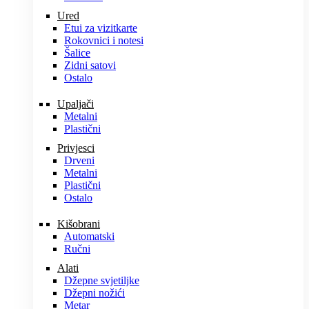
Ured
Etui za vizitkarte
Rokovnici i notesi
Šalice
Zidni satovi
Ostalo
Upaljači
Metalni
Plastični
Privjesci
Drveni
Metalni
Plastični
Ostalo
Kišobrani
Automatski
Ručni
Alati
Džepne svjetiljke
Džepni nožići
Metar