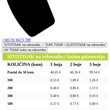
+385 91 6673 789
SITOTISAK na rokovnike
SUHI TISAK / ZLATOTISAK na rokovnike
UV TISAK kolor na rokovnike
SITOTISAK na rokovnike i kožnu galanteriju
KOLIČINA
(kom)
1 boja
2 boje
3 boje
Paušal do 50 kom
46,45 €
66,36 €
99,54 €
100
0,53 €
1,00 €
1,26 €
200
0,46 €
0,86 €
1,13 €
300
0,40 €
0,80 €
0,93 €
500
0,37 €
0,73 €
0,80 €