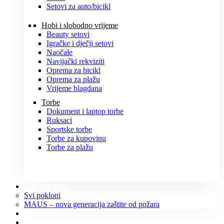
Setovi za auto/bicikl
Hobi i slobodno vrijeme
Beauty setovi
Igračke i dječji setovi
Naočale
Navijački rekviziti
Oprema za bicikl
Oprema za plažu
Vrijeme blagdana
Torbe
Dokument i laptop torbe
Ruksaci
Sportske torbe
Torbe za kupovinu
Torbe za plažu
POKLONI
Svi pokloni
MAUS – nova generacija zaštite od požara
O NAMA
KONTAKT