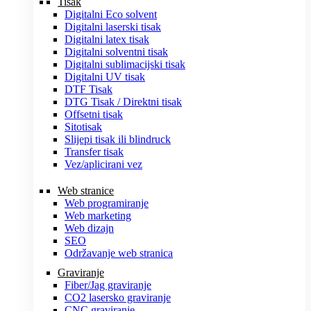
Tisak
Digitalni Eco solvent
Digitalni laserski tisak
Digitalni latex tisak
Digitalni solventni tisak
Digitalni sublimacijski tisak
Digitalni UV tisak
DTF Tisak
DTG Tisak / Direktni tisak
Offsetni tisak
Sitotisak
Slijepi tisak ili blindruck
Transfer tisak
Vez/aplicirani vez
Web stranice
Web programiranje
Web marketing
Web dizajn
SEO
Održavanje web stranica
Graviranje
Fiber/Jag graviranje
CO2 lasersko graviranje
CNC graviranje