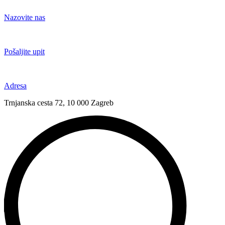
Idi
na
Nazovite nas
sadržaj
+385 91 6673 789
Pošaljite upit
novival@novival.hr
Adresa
Trnjanska cesta 72, 10 000 Zagreb