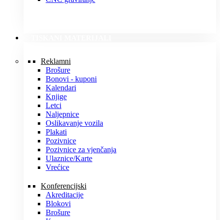
TISKANI MATERIJALI
Reklamni
Brošure
Bonovi - kuponi
Kalendari
Knjige
Letci
Naljepnice
Oslikavanje vozila
Plakati
Pozivnice
Pozivnice za vjenčanja
Ulaznice/Karte
Vrećice
Konferencijski
Akreditacije
Blokovi
Brošure