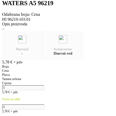
WATERS A5 96219
Odabrana boja: Crna
HI 96219-103.01
Opis proizvoda
–
Materijal
Komponente
-
Dnevni red
5,78
€
+ pdv
Boja
Crna
Plava
Tamna zelena
Cijena
5,78
€
+ pdv
Nema na zalihi
5,78
€
+ pdv