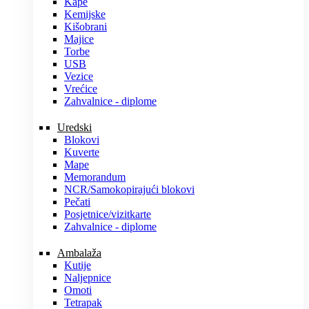
Kape
Kemijske
Kišobrani
Majice
Torbe
USB
Vezice
Vrećice
Zahvalnice - diplome
Uredski
Blokovi
Kuverte
Mape
Memorandum
NCR/Samokopirajući blokovi
Pečati
Posjetnice/vizitkarte
Zahvalnice - diplome
Ambalaža
Kutije
Naljepnice
Omoti
Tetrapak