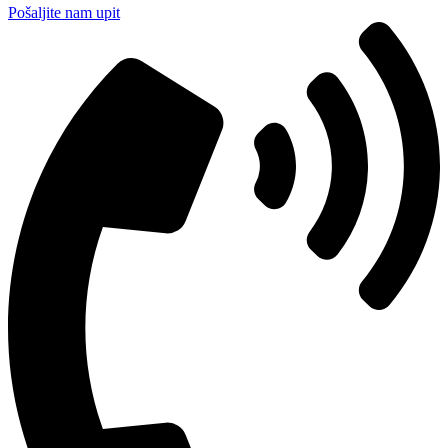
Pošaljite nam upit