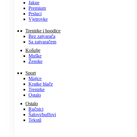
Jakne
Premium
Prsluci
Vjetrovke
Trenirke i hoodice
Bez zatvarača
Sa zatvaračem
Košulje
Muške
Ženske
Sport
Majice
Kratke hlače
Trenirke
Ostalo
Ostalo
Ručnici
Šalovi/buffovi
Tekstil