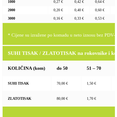
1000
0,27 €
0,42 €
0,64 €
2000
0,20 €
0,40 €
0,60 €
3000
0,16 €
0,33 €
0,53 €
* Cijene su izražene po komadu u neto iznosu bez PDV-a
SUHI TISAK / ZLATOTISAK na rokovnike i kož
KOLIČINA
(kom)
do 50
51 – 70
SUHI TISAK
70,00 €
1,50 €
ZLATOTISAK
80,00 €
1,70 €