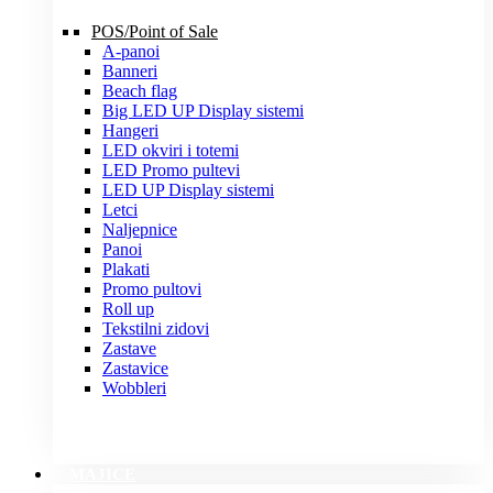
POS/Point of Sale
A-panoi
Banneri
Beach flag
Big LED UP Display sistemi
Hangeri
LED okviri i totemi
LED Promo pultevi
LED UP Display sistemi
Letci
Naljepnice
Panoi
Plakati
Promo pultovi
Roll up
Tekstilni zidovi
Zastave
Zastavice
Wobbleri
MAJICE