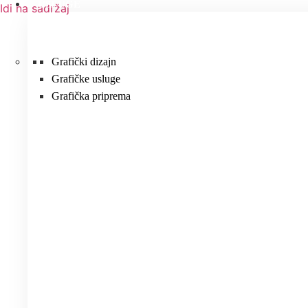
USLUGE
Idi na sadržaj
Grafički dizajn
Grafičke usluge
Grafička priprema