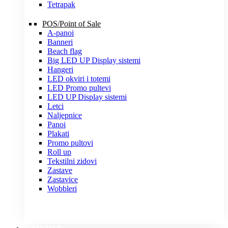
Tetrapak
POS/Point of Sale
A-panoi
Banneri
Beach flag
Big LED UP Display sistemi
Hangeri
LED okviri i totemi
LED Promo pultevi
LED UP Display sistemi
Letci
Naljepnice
Panoi
Plakati
Promo pultovi
Roll up
Tekstilni zidovi
Zastave
Zastavice
Wobbleri