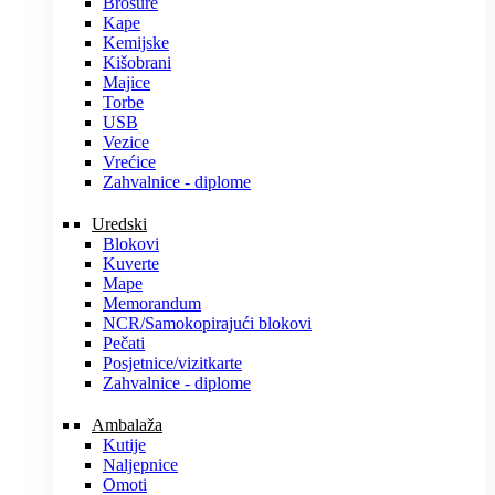
Brošure
Kape
Kemijske
Kišobrani
Majice
Torbe
USB
Vezice
Vrećice
Zahvalnice - diplome
Uredski
Blokovi
Kuverte
Mape
Memorandum
NCR/Samokopirajući blokovi
Pečati
Posjetnice/vizitkarte
Zahvalnice - diplome
Ambalaža
Kutije
Naljepnice
Omoti