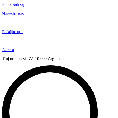
Idi na sadržaj
Nazovite nas
+385 91 6673 789
Pošaljite upit
novival@novival.hr
Adresa
Trnjanska cesta 72, 10 000 Zagreb