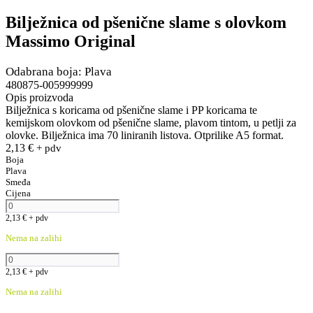
Bilježnica od pšenične slame s olovkom
Massimo Original
Odabrana boja: Plava
480875-005999999
Opis proizvoda
Bilježnica s koricama od pšenične slame i PP koricama te
kemijskom olovkom od pšenične slame, plavom tintom, u petlji za
olovke. Bilježnica ima 70 liniranih listova. Otprilike A5 format.
2,13
€
+ pdv
Boja
Plava
Smeđa
Cijena
2,13
€
+ pdv
Nema na zalihi
2,13
€
+ pdv
Nema na zalihi