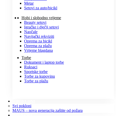
Metar
Setovi za auto/bicikl
Hobi i slobodno vrijeme
Beauty setovi
Igračke i dječji setovi
Naočale
Navijački rekviziti
Oprema za bicikl
Oprema za plažu
Vrijeme blagdana
Torbe
Dokument i laptop torbe
Ruksaci
Sportske torbe
Torbe za kupovinu
Torbe za plažu
POKLONI
Svi pokloni
MAUS – nova generacija zaštite od požara
O NAMA