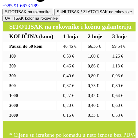
+385 91 6673 789
SITOTISAK na rokovnike
SUHI TISAK / ZLATOTISAK na rokovnike
UV TISAK kolor na rokovnike
SITOTISAK na rokovnike i kožnu galanteriju
KOLIČINA
(kom)
1 boja
2 boje
3 boje
Paušal do 50 kom
46,45 €
66,36 €
99,54 €
100
0,53 €
1,00 €
1,26 €
200
0,46 €
0,86 €
1,13 €
300
0,40 €
0,80 €
0,93 €
500
0,37 €
0,73 €
0,80 €
1000
0,27 €
0,42 €
0,64 €
2000
0,20 €
0,40 €
0,60 €
3000
0,16 €
0,33 €
0,53 €
* Cijene su izražene po komadu u neto iznosu bez PDV-a