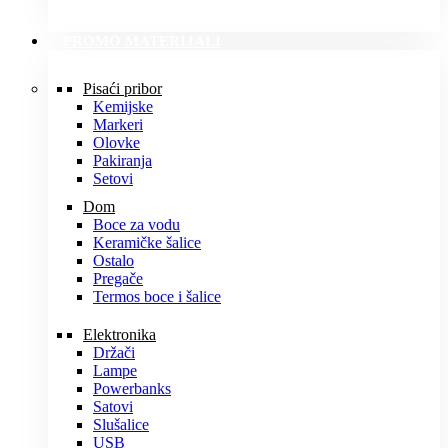
PROMO MATERIJALI
Pisaći pribor
Kemijske
Markeri
Olovke
Pakiranja
Setovi
Dom
Boce za vodu
Keramičke šalice
Ostalo
Pregače
Termos boce i šalice
Elektronika
Držači
Lampe
Powerbanks
Satovi
Slušalice
USB