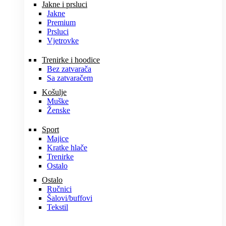
Jakne i prsluci
Jakne
Premium
Prsluci
Vjetrovke
Trenirke i hoodice
Bez zatvarača
Sa zatvaračem
Košulje
Muške
Ženske
Sport
Majice
Kratke hlače
Trenirke
Ostalo
Ostalo
Ručnici
Šalovi/buffovi
Tekstil