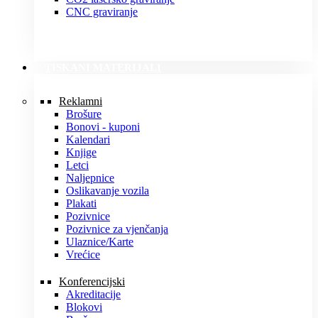
CNC graviranje
TISKANI MATERIJALI
Reklamni
Brošure
Bonovi - kuponi
Kalendari
Knjige
Letci
Naljepnice
Oslikavanje vozila
Plakati
Pozivnice
Pozivnice za vjenčanja
Ulaznice/Karte
Vrećice
Konferencijski
Akreditacije
Blokovi