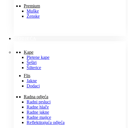
Premium
Muške
Ženske
ODJEĆA
Kape
Pletene kape
Šeširi
Šilterice
Flis
Jakne
Dodaci
Radna odjeća
Radni prsluci
Radne hlače
Radne jakne
Radne majice
Reflektirajuća odjeća