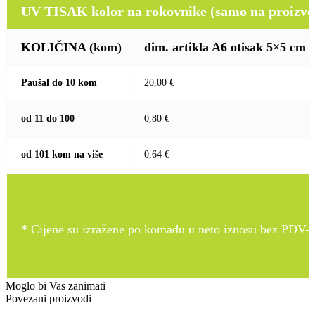
UV TISAK kolor na rokovnike (samo na proizvod
KOLIČINA
(kom)
dim. artikla A6 otisak 5×5 cm
Paušal do 10 kom
20,00 €
od 11 do 100
0,80 €
od 101 kom na više
0,64 €
* Cijene su izražene po komadu u neto iznosu bez PDV-a
Moglo bi Vas zanimati
Povezani proizvodi