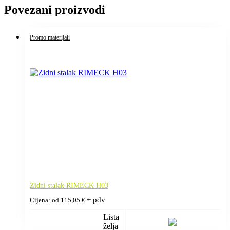
Povezani proizvodi
Promo materijali
Zidni stalak RIMECK H03
+ pdv
Cijena: od
115,05
€
Lista
želja