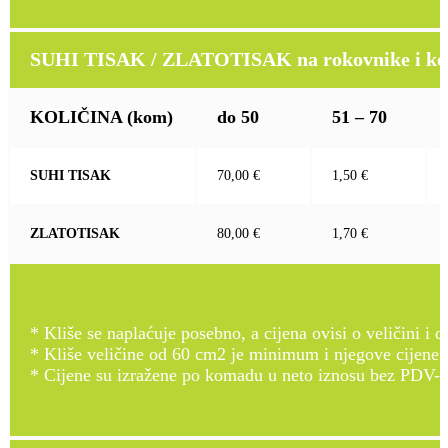
SUHI TISAK / ZLATOTISAK na rokovnike i kož
KOLIČINA
(kom)
do 50
51 – 70
SUHI TISAK
70,00 €
1,50 €
ZLATOTISAK
80,00 €
1,70 €
* Kliše se naplaćuje posebno, a cijena ovisi o veličini i d
* Kliše veličine od 60 cm2 je minimum i njegove cijene
* Cijene su izražene po komadu u neto iznosu bez PDV-a