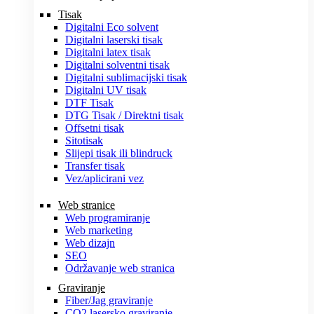
Tisak
Digitalni Eco solvent
Digitalni laserski tisak
Digitalni latex tisak
Digitalni solventni tisak
Digitalni sublimacijski tisak
Digitalni UV tisak
DTF Tisak
DTG Tisak / Direktni tisak
Offsetni tisak
Sitotisak
Slijepi tisak ili blindruck
Transfer tisak
Vez/aplicirani vez
Web stranice
Web programiranje
Web marketing
Web dizajn
SEO
Održavanje web stranica
Graviranje
Fiber/Jag graviranje
CO2 lasersko graviranje