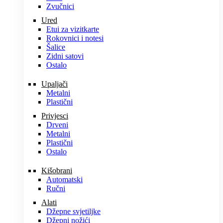
Zvučnici
Ured
Etui za vizitkarte
Rokovnici i notesi
Šalice
Zidni satovi
Ostalo
Upaljači
Metalni
Plastični
Privjesci
Drveni
Metalni
Plastični
Ostalo
Kišobrani
Automatski
Ručni
Alati
Džepne svjetiljke
Džepni nožići