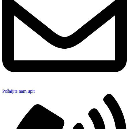
Pošaljite nam upit