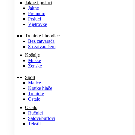
Jakne i prsluci
Jakne
Premium
Prsluci
Vjetrovke
Trenirke i hoodice
Bez zatvarača
Sa zatvaračem
Košulje
Muške
Ženske
Sport
Majice
Kratke hlače
Trenirke
Ostalo
Ostalo
Ručnici
Šalovi/buffovi
Tekstil