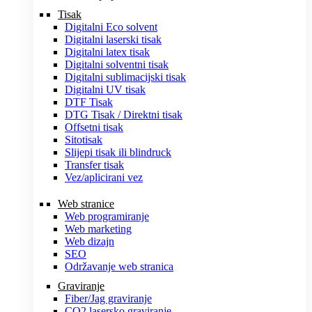
Tisak
Digitalni Eco solvent
Digitalni laserski tisak
Digitalni latex tisak
Digitalni solventni tisak
Digitalni sublimacijski tisak
Digitalni UV tisak
DTF Tisak
DTG Tisak / Direktni tisak
Offsetni tisak
Sitotisak
Slijepi tisak ili blindruck
Transfer tisak
Vez/aplicirani vez
Web stranice
Web programiranje
Web marketing
Web dizajn
SEO
Održavanje web stranica
Graviranje
Fiber/Jag graviranje
CO2 lasersko graviranje