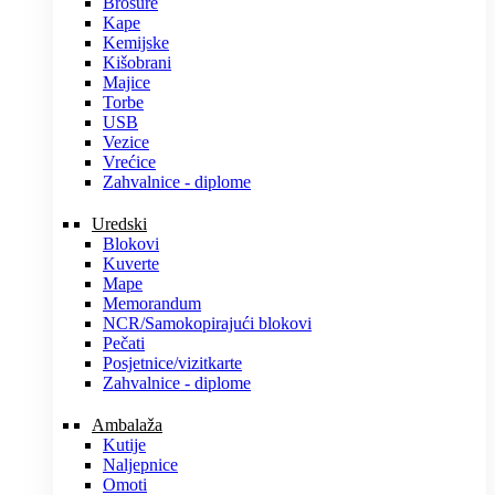
Brošure
Kape
Kemijske
Kišobrani
Majice
Torbe
USB
Vezice
Vrećice
Zahvalnice - diplome
Uredski
Blokovi
Kuverte
Mape
Memorandum
NCR/Samokopirajući blokovi
Pečati
Posjetnice/vizitkarte
Zahvalnice - diplome
Ambalaža
Kutije
Naljepnice
Omoti