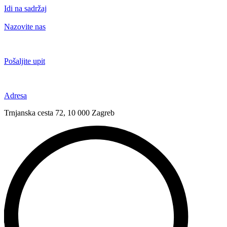
Idi na sadržaj
Nazovite nas
+385 91 6673 789
Pošaljite upit
novival@novival.hr
Adresa
Trnjanska cesta 72, 10 000 Zagreb