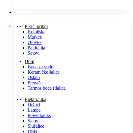
PROMO MATERIJALI
Pisaći pribor
Kemijske
Markeri
Olovke
Pakiranja
Setovi
Dom
Boce za vodu
Keramičke šalice
Ostalo
Pregače
Termos boce i šalice
Elektronika
Držači
Lampe
Powerbanks
Satovi
Slušalice
USB