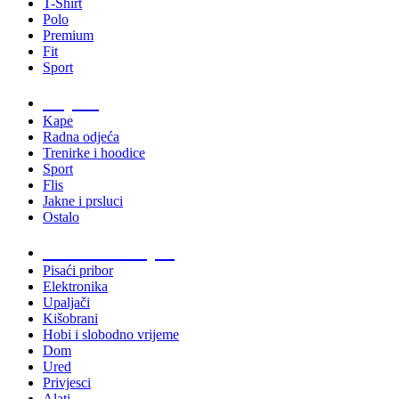
T-Shirt
Polo
Premium
Fit
Sport
Odjeća
Kape
Radna odjeća
Trenirke i hoodice
Sport
Flis
Jakne i prsluci
Ostalo
Promo materijali
Pisaći pribor
Elektronika
Upaljači
Kišobrani
Hobi i slobodno vrijeme
Dom
Ured
Privjesci
Alati