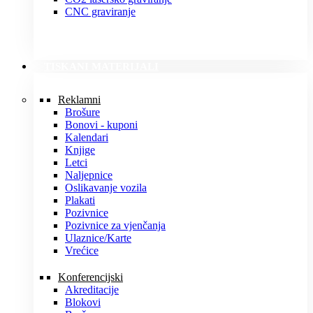
CNC graviranje
TISKANI MATERIJALI
Reklamni
Brošure
Bonovi - kuponi
Kalendari
Knjige
Letci
Naljepnice
Oslikavanje vozila
Plakati
Pozivnice
Pozivnice za vjenčanja
Ulaznice/Karte
Vrećice
Konferencijski
Akreditacije
Blokovi