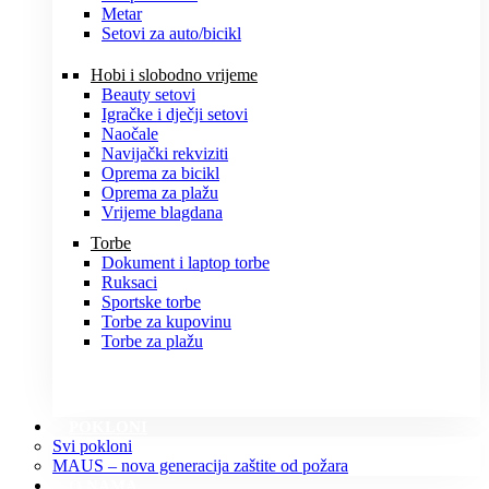
Metar
Setovi za auto/bicikl
Hobi i slobodno vrijeme
Beauty setovi
Igračke i dječji setovi
Naočale
Navijački rekviziti
Oprema za bicikl
Oprema za plažu
Vrijeme blagdana
Torbe
Dokument i laptop torbe
Ruksaci
Sportske torbe
Torbe za kupovinu
Torbe za plažu
POKLONI
Svi pokloni
MAUS – nova generacija zaštite od požara
O NAMA