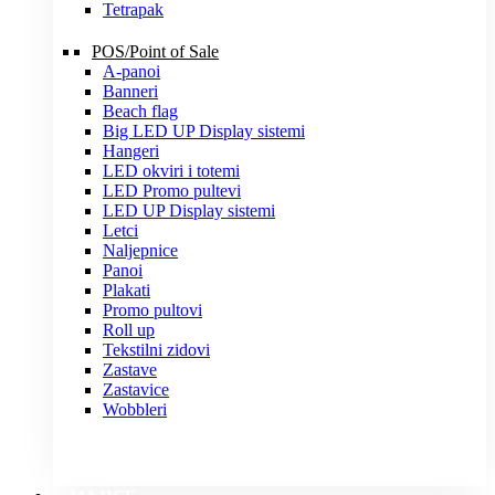
Tetrapak
POS/Point of Sale
A-panoi
Banneri
Beach flag
Big LED UP Display sistemi
Hangeri
LED okviri i totemi
LED Promo pultevi
LED UP Display sistemi
Letci
Naljepnice
Panoi
Plakati
Promo pultovi
Roll up
Tekstilni zidovi
Zastave
Zastavice
Wobbleri