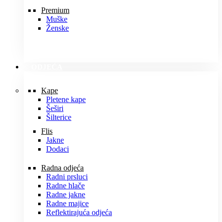
Premium
Muške
Ženske
ODJEĆA
Kape
Pletene kape
Šeširi
Šilterice
Flis
Jakne
Dodaci
Radna odjeća
Radni prsluci
Radne hlače
Radne jakne
Radne majice
Reflektirajuća odjeća