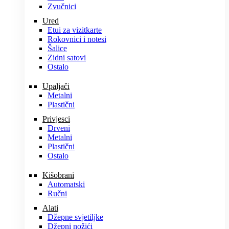
Zvučnici
Ured
Etui za vizitkarte
Rokovnici i notesi
Šalice
Zidni satovi
Ostalo
Upaljači
Metalni
Plastični
Privjesci
Drveni
Metalni
Plastični
Ostalo
Kišobrani
Automatski
Ručni
Alati
Džepne svjetiljke
Džepni nožići