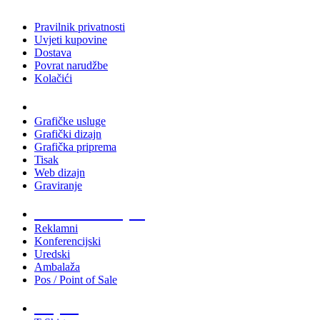
Pravilnik privatnosti
Uvjeti kupovine
Dostava
Povrat narudžbe
Kolačići
Usluge
Grafičke usluge
Grafički dizajn
Grafička priprema
Tisak
Web dizajn
Graviranje
Tiskani materijali
Reklamni
Konferencijski
Uredski
Ambalaža
Pos / Point of Sale
Majice