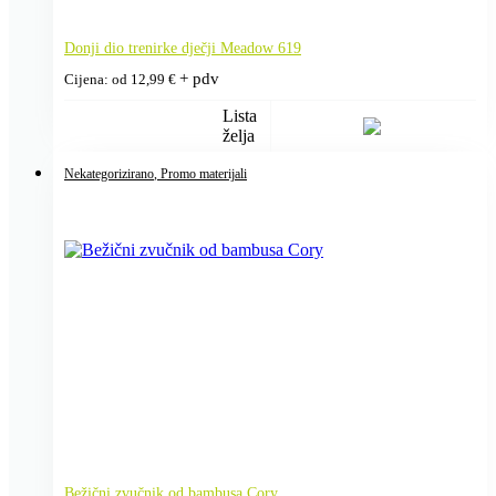
Donji dio trenirke dječji Meadow 619
+ pdv
Cijena: od
12,99
€
Lista
želja
Nekategorizirano
, Promo materijali
Bežični zvučnik od bambusa Cory