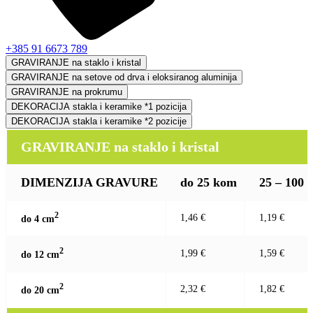
+385 91 6673 789
GRAVIRANJE na staklo i kristal
GRAVIRANJE na setove od drva i eloksiranog aluminija
GRAVIRANJE na prokrumu
DEKORACIJA stakla i keramike *1 pozicija
DEKORACIJA stakla i keramike *2 pozicije
GRAVIRANJE na staklo i kristal
DIMENZIJA GRAVURE
do 25 kom
25 – 100
2
1,46 €
1,19 €
do 4 c
m
2
1,99 €
1,59 €
do 12 c
m
2
2,32 €
1,82 €
do 20 c
m