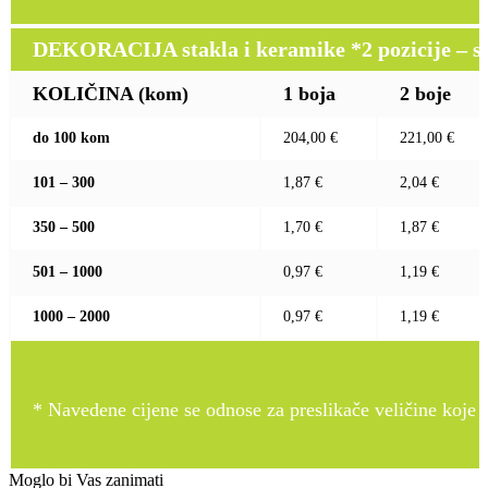
DEKORACIJA stakla i keramike *2 pozicije – sito 
KOLIČINA (kom)
1 boja
2 boje
do 100 kom
204,00 €
221,00 €
101 – 300
1,87 €
2,04 €
350 – 500
1,70 €
1,87 €
501 – 1000
0,97 €
1,19 €
1000 – 2000
0,97 €
1,19 €
* Navedene cijene se odnose za preslikače veličine koje pr
Moglo bi Vas zanimati