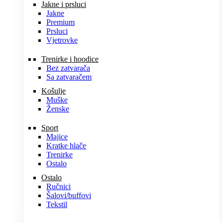
Jakne i prsluci
Jakne
Premium
Prsluci
Vjetrovke
Trenirke i hoodice
Bez zatvarača
Sa zatvaračem
Košulje
Muške
Ženske
Sport
Majice
Kratke hlače
Trenirke
Ostalo
Ostalo
Ručnici
Šalovi/buffovi
Tekstil