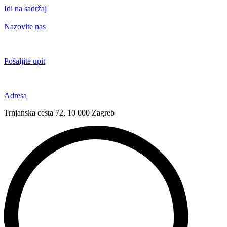
Idi na sadržaj
Nazovite nas
+385 91 6673 789
Pošaljite upit
novival@novival.hr
Adresa
Trnjanska cesta 72, 10 000 Zagreb