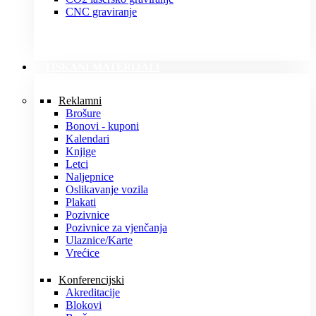
CNC graviranje
TISKANI MATERIJALI
Reklamni
Brošure
Bonovi - kuponi
Kalendari
Knjige
Letci
Naljepnice
Oslikavanje vozila
Plakati
Pozivnice
Pozivnice za vjenčanja
Ulaznice/Karte
Vrećice
Konferencijski
Akreditacije
Blokovi