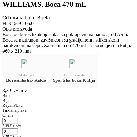
WILLIAMS. Boca 470 mL
Odabrana boja: Bijela
HI 94669-106.01
Opis proizvoda
Boca od borosilikatnog stakla sa poklopcem na namotaj od AS-a.
Boca sa matiranom završnicom sa gradijentom i silikonskom
narukvicom na čepu. Zapremina do 470 mL. Isporučuje se u kutiji.
ø60 x 210 mm
Materijal
Komponente
Borosilikatno staklo
Sportska boca,Kutija
3,39
€
+ pdv
Boja
Bijela
Royal Plava
Tirkizna plava
Cijena
3,39
€
+ pdv
3,39
€
+ pdv