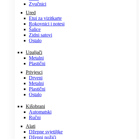
Zvučnici
Ured
Etui za vizitkarte
Rokovnici i notesi
Šalice
Zidni satovi
Ostalo
Upaljači
Metalni
Plastični
Privjesci
Drveni
Metalni
Plastični
Ostalo
Kišobrani
Automatski
Ručni
Alati
Džepne svjetiljke
Džepni nožići