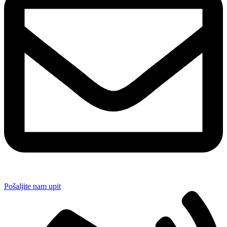
Pošaljite nam upit