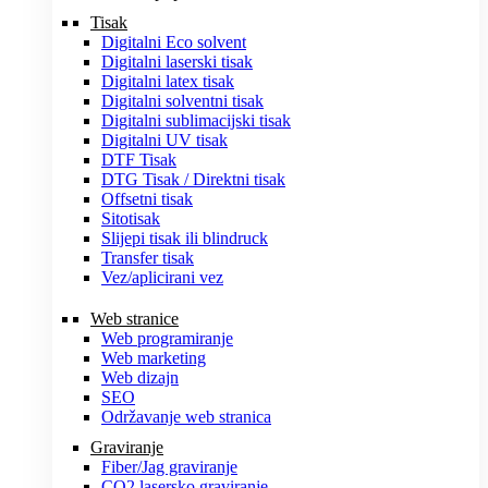
Tisak
Digitalni Eco solvent
Digitalni laserski tisak
Digitalni latex tisak
Digitalni solventni tisak
Digitalni sublimacijski tisak
Digitalni UV tisak
DTF Tisak
DTG Tisak / Direktni tisak
Offsetni tisak
Sitotisak
Slijepi tisak ili blindruck
Transfer tisak
Vez/aplicirani vez
Web stranice
Web programiranje
Web marketing
Web dizajn
SEO
Održavanje web stranica
Graviranje
Fiber/Jag graviranje
CO2 lasersko graviranje