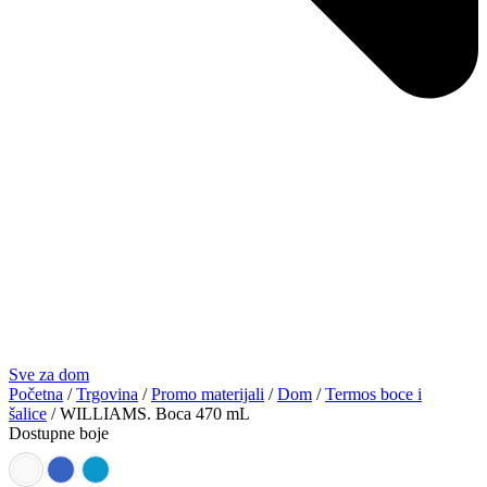
Sve za dom
Početna
/
Trgovina
/
Promo materijali
/
Dom
/
Termos boce i
šalice
/ WILLIAMS. Boca 470 mL
Dostupne boje