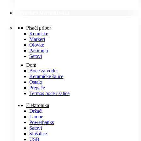
PROMO MATERIJALI
Pisaći pribor
Kemijske
Markeri
Olovke
Pakiranja
Setovi
Dom
Boce za vodu
Keramičke šalice
Ostalo
Pregače
Termos boce i šalice
Elektronika
Držači
Lampe
Powerbanks
Satovi
Slušalice
USB