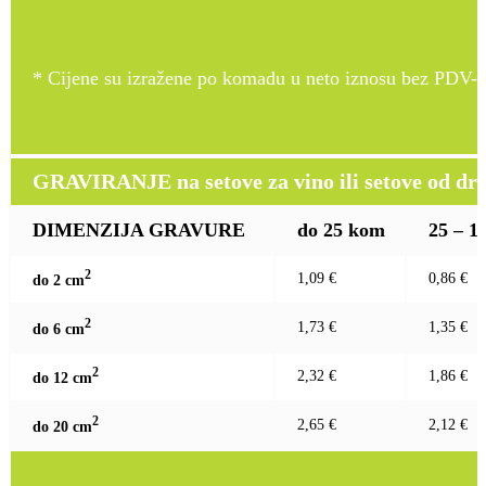
* Cijene su izražene po komadu u neto iznosu bez PDV-a
GRAVIRANJE na setove za vino ili setove od drv
DIMENZIJA GRAVURE
do 25 kom
25 – 1
2
1,09 €
0,86 €
do 2 c
m
2
1,73 €
1,35 €
do 6 c
m
2
2,32 €
1,86 €
do 12 c
m
2
2,65 €
2,12 €
do 20 c
m