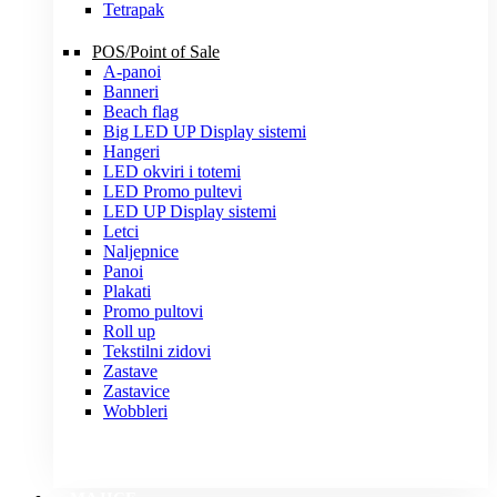
Tetrapak
POS/Point of Sale
A-panoi
Banneri
Beach flag
Big LED UP Display sistemi
Hangeri
LED okviri i totemi
LED Promo pultevi
LED UP Display sistemi
Letci
Naljepnice
Panoi
Plakati
Promo pultovi
Roll up
Tekstilni zidovi
Zastave
Zastavice
Wobbleri