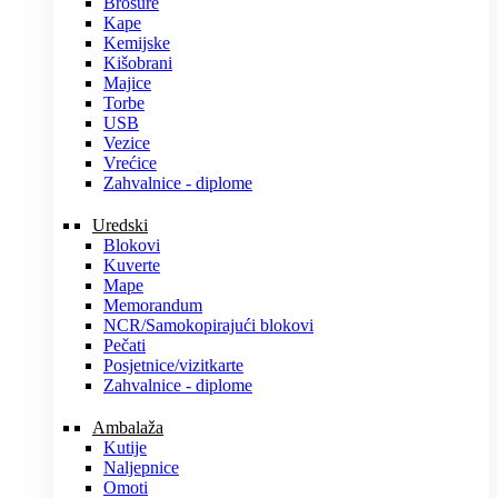
Brošure
Kape
Kemijske
Kišobrani
Majice
Torbe
USB
Vezice
Vrećice
Zahvalnice - diplome
Uredski
Blokovi
Kuverte
Mape
Memorandum
NCR/Samokopirajući blokovi
Pečati
Posjetnice/vizitkarte
Zahvalnice - diplome
Ambalaža
Kutije
Naljepnice
Omoti