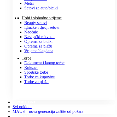
Metar
Setovi za auto/bicikl
Hobi i slobodno vrijeme
Beauty setovi
Igračke i dječji setovi
Naočale
Navijački rekviziti
Oprema za bicikl
Oprema za plažu
Vrijeme blagdana
Torbe
Dokument i laptop torbe
Ruksaci
Sportske torbe
Torbe za kupovinu
Torbe za plažu
POKLONI
Svi pokloni
MAUS – nova generacija zaštite od požara
O NAMA