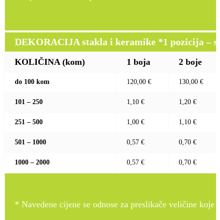
DEKORACIJA stakla i keramike *1 pozicija – sito
KOLIČINA (kom)
1 boja
2 boje
do 100 kom
120,00 €
130,00 €
101 – 250
1,10 €
1,20 €
251 – 500
1,00 €
1,10 €
501 – 1000
0,57 €
0,70 €
1000 – 2000
0,57 €
0,70 €
* Navedene cijene se odnose za preslikače veličine koje pr