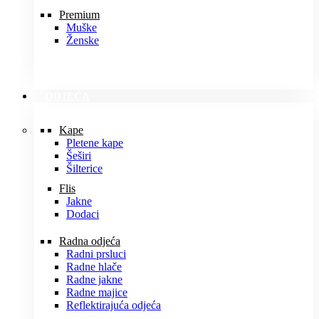
Premium
Muške
Ženske
ODJEĆA
Kape
Pletene kape
Šeširi
Šilterice
Flis
Jakne
Dodaci
Radna odjeća
Radni prsluci
Radne hlače
Radne jakne
Radne majice
Reflektirajuća odjeća