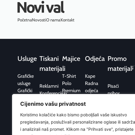
Novi val
Početna
Novosti
O nama
Kontakt
Usluge
Tiskani
Majice
Odjeća
Promo
materijali
materijali
Grafičke
T-Shirt
Kape
usluge
Polo
Radna
Reklamni
Pisaći
Grafički
Premium
odjeća
Konferencijski
pribor
dizajn
Fit
Trenirke i
Uredski
Elektronika
Cijenimo vašu privatnost
Grafička
Sport
hoodice
Ambalaža
Upaljači
priprema
Sport
Koristimo kolačiće kako bismo poboljšali vaše iskustvo
Pos / Point
Kišobrani
Tisak
Flis
pregledavanja, posluživali personalizirane oglase ili sadrža
of Sale
Hobi i
Web
Jakne i
i analizirali naš promet. Klikom na "Prihvati sve", pristajete
slobodno
dizajn
prsluci