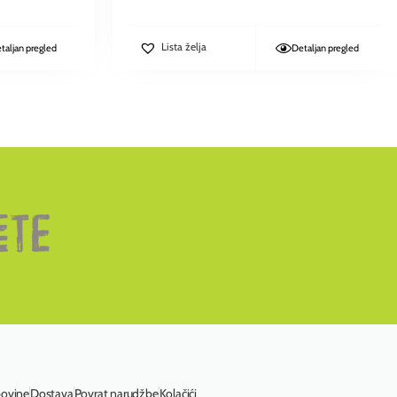
Lista želja
taljan pregled
Detaljan pregled
povine
Dostava
Povrat narudžbe
Kolačići