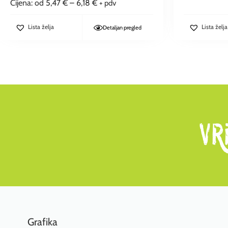
Cijena: od
5,47
€
–
6,18
€
+ pdv
Lista želja
Lista želja
Detaljan pregled
Grafika