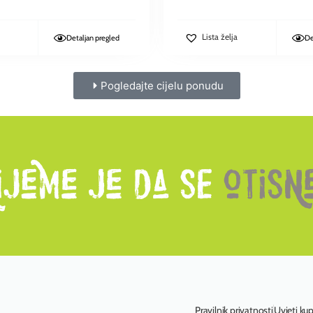
Lista želja
Detaljan pregled
De
Pogledajte cijelu ponudu
Pravilnik privatnosti
Uvjeti ku