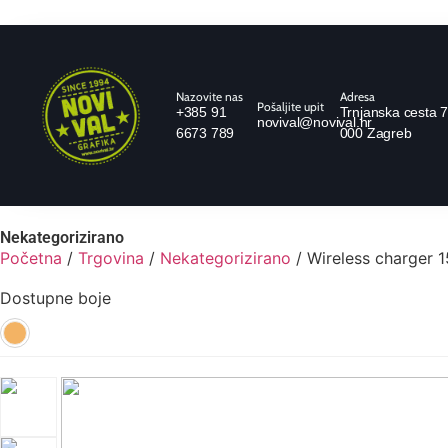
Nazovite nas
Adresa
Pošaljite upit
+385 91
Trnjanska cesta 7
novival@novival.hr
6673 789
000 Zagreb
Nekategorizirano
Početna
/
Trgovina
/
Nekategorizirano
/ Wireless charger
Dostupne boje