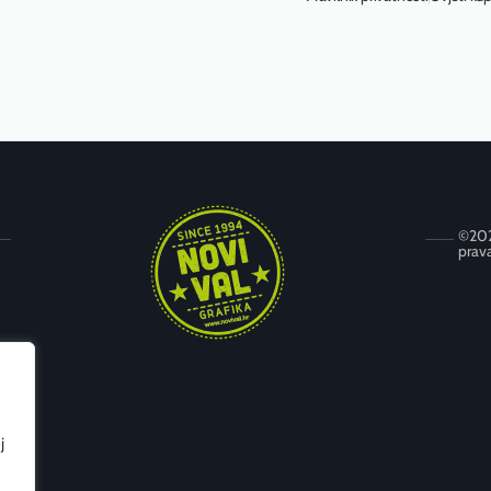
©202
prava
Trnjanska cesta 72, 10 000 Zagreb
+385 (0) 1 6673 789
+385 (0) 1 6314 595
novival@novival.hr
j