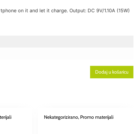
phone on it and let it charge. Output: DC 9V/1.10A (15W)
Dodaj u košaricu
rijali
Nekategorizirano
, Promo materijali