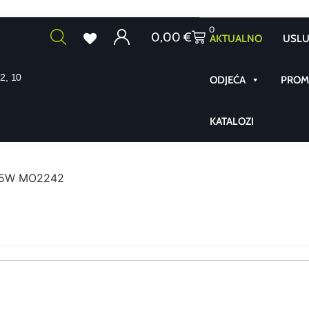
0
0,00
€
AKTUALNO
USLU
2, 10
ODJEĆA
PROMO
KATALOZI
 15W MO2242