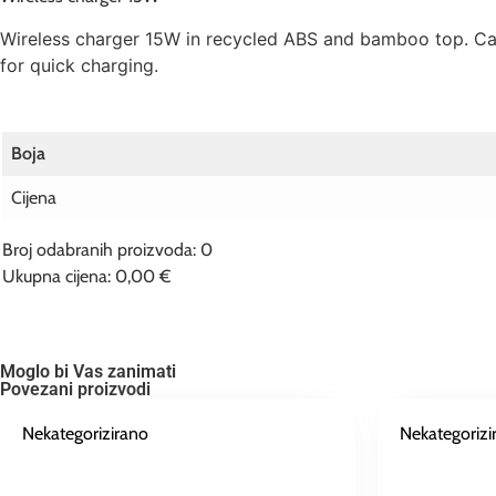
Wireless charger 15W in recycled ABS and bamboo top. Car 
for quick charging.
Boja
Cijena
Broj odabranih proizvoda
:
0
Ukupna cijena
:
0,00 €
0
Broj
odabranih
proizvoda.
Your
Moglo bi Vas zanimati
total
Povezani proizvodi
is
0,00 €
Nekategorizirano
Nekategorizi