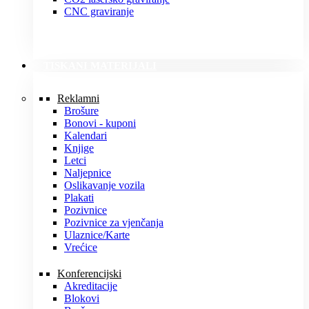
CNC graviranje
TISKANI MATERIJALI
Reklamni
Brošure
Bonovi - kuponi
Kalendari
Knjige
Letci
Naljepnice
Oslikavanje vozila
Plakati
Pozivnice
Pozivnice za vjenčanja
Ulaznice/Karte
Vrećice
Konferencijski
Akreditacije
Blokovi