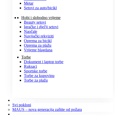
Metar
Setovi za auto/bicikl
Hobi i slobodno vrijeme
Beauty setovi
Igračke i dječji setovi
Naočale
Navijački rekviziti
Oprema za bicikl
Oprema za plažu
Vrijeme blagdana
Torbe
Dokument i laptop torbe
Ruksaci
Sportske torbe
Torbe za kupovinu
Torbe za plažu
POKLONI
Svi pokloni
MAUS – nova generacija zaštite od požara
O NAMA