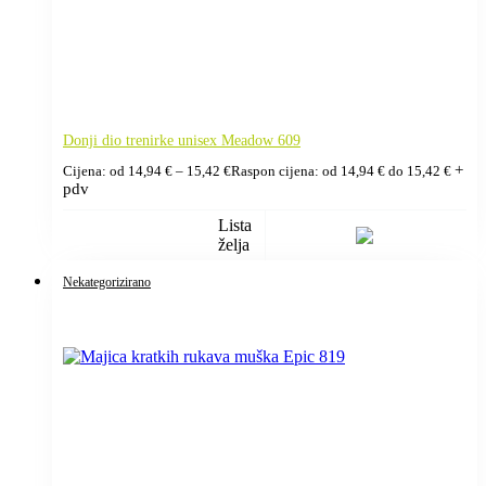
Donji dio trenirke unisex Meadow 609
+
Cijena: od
14,94
€
–
15,42
€
Raspon cijena: od 14,94 € do 15,42 €
pdv
Lista
želja
Nekategorizirano