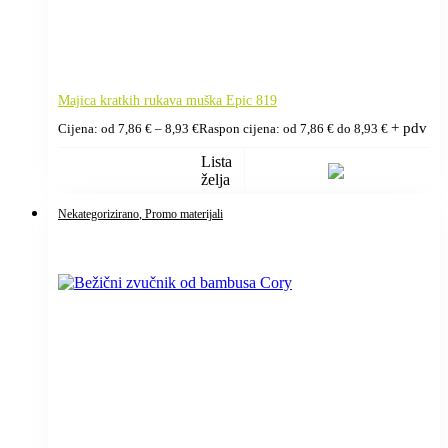
Majica kratkih rukava muška Epic 819
+ pdv
Cijena: od
7,86
€
–
8,93
€
Raspon cijena: od 7,86 € do 8,93 €
Lista
želja
Nekategorizirano
, Promo materijali