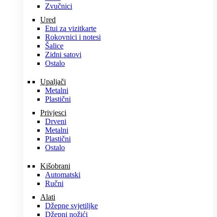
Zvučnici
Ured
Etui za vizitkarte
Rokovnici i notesi
Šalice
Zidni satovi
Ostalo
Upaljači
Metalni
Plastični
Privjesci
Drveni
Metalni
Plastični
Ostalo
Kišobrani
Automatski
Ručni
Alati
Džepne svjetiljke
Džepni nožići