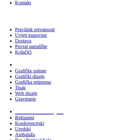
Kontakt
Pravilnik privatnosti
Uvjeti kupovine
Dostava
Povrat narudžbe
Kolačići
Usluge
Grafičke usluge
Grafički dizajn
Grafička priprema
Tisak
Web dizajn
Graviranje
Tiskani materijali
Reklamni
Konferencijski
Uredski
Ambalaža