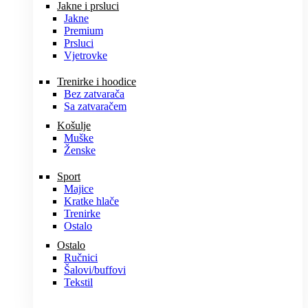
Jakne i prsluci
Jakne
Premium
Prsluci
Vjetrovke
Trenirke i hoodice
Bez zatvarača
Sa zatvaračem
Košulje
Muške
Ženske
Sport
Majice
Kratke hlače
Trenirke
Ostalo
Ostalo
Ručnici
Šalovi/buffovi
Tekstil