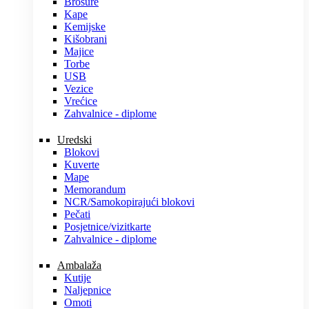
Brošure
Kape
Kemijske
Kišobrani
Majice
Torbe
USB
Vezice
Vrećice
Zahvalnice - diplome
Uredski
Blokovi
Kuverte
Mape
Memorandum
NCR/Samokopirajući blokovi
Pečati
Posjetnice/vizitkarte
Zahvalnice - diplome
Ambalaža
Kutije
Naljepnice
Omoti