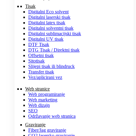
Tisak
Digitalni Eco solvent
Digitalni laserski tisak
Digitalni latex tisak
Digitalni solventni tisak
Digitalni sublimacijski tisak
Digitalni UV tisak
DTF Tisak
DTG Tisak / Direktni tisak
Offsetni tisak
Sitotisak
Slijepi tisak ili blindruck
Transfer tisak
Vez/aplicirani vez
Web stranice
Web programiranje
Web marketing
Web dizajn
SEO
Održavanje web stranica
Graviranje
Fiber/Jag graviranje
CO2 lasersko graviranje