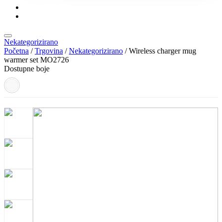
KONTAKT
KATALOZI
Nekategorizirano
Početna
/
Trgovina
/
Nekategorizirano
/ Wireless charger mug
warmer set MO2726
Dostupne boje