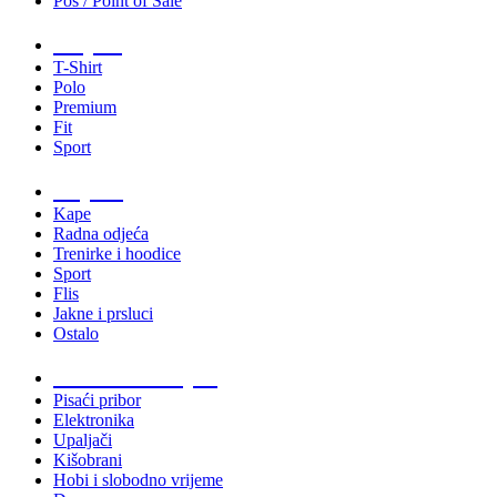
Pos / Point of Sale
Majice
T-Shirt
Polo
Premium
Fit
Sport
Odjeća
Kape
Radna odjeća
Trenirke i hoodice
Sport
Flis
Jakne i prsluci
Ostalo
Promo materijali
Pisaći pribor
Elektronika
Upaljači
Kišobrani
Hobi i slobodno vrijeme