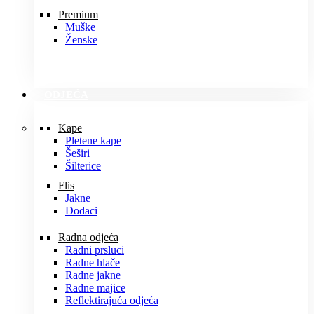
Premium
Muške
Ženske
ODJEĆA
Kape
Pletene kape
Šeširi
Šilterice
Flis
Jakne
Dodaci
Radna odjeća
Radni prsluci
Radne hlače
Radne jakne
Radne majice
Reflektirajuća odjeća