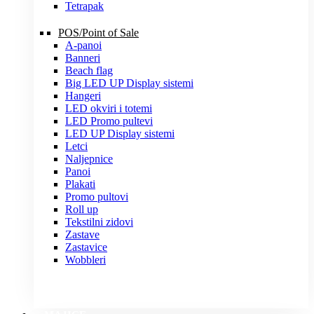
Tetrapak
POS/Point of Sale
A-panoi
Banneri
Beach flag
Big LED UP Display sistemi
Hangeri
LED okviri i totemi
LED Promo pultevi
LED UP Display sistemi
Letci
Naljepnice
Panoi
Plakati
Promo pultovi
Roll up
Tekstilni zidovi
Zastave
Zastavice
Wobbleri