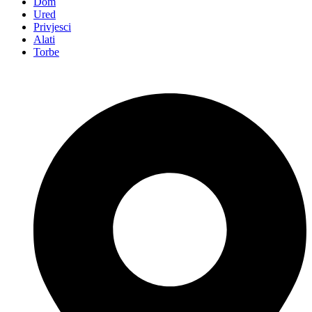
Dom
Ured
Privjesci
Alati
Torbe